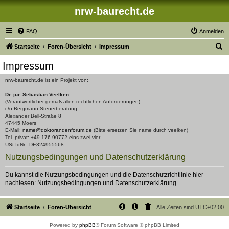
nrw-baurecht.de
FAQ
Anmelden
S
Startseite
Foren-Übersicht
Impressum
u
Impressum
c
nrw-baurecht.de ist ein Projekt von:
h
Dr. jur. Sebastian Veelken
e
(Verantwortlicher gemäß allen rechtlichen Anforderungen)
c/o Bergmann Steuerberatung
Alexander Bell-Straße 8
47445 Moers
E-Mail:
name@doktorandenforum.de
(Bitte ersetzen Sie name durch veelken)
Tel. privat: +49 176.90772 eins zwei vier
USt-IdNr.: DE324955568
Nutzungsbedingungen und Datenschutzerklärung
Du kannst die Nutzungsbedingungen und die Datenschutzrichtlinie hier
nachlesen:
Nutzungsbedingungen
und
Datenschutzerklärung
Startseite
Foren-Übersicht
Alle Zeiten sind
UTC+02:00
Powered by
phpBB
® Forum Software © phpBB Limited