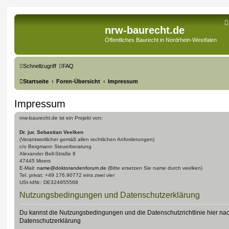
nrw-baurecht.de
Öffentliches Baurecht in Nordrhein-Westfalen
Schnellzugriff
FAQ
Startseite
Foren-Übersicht
Impressum
Impressum
nrw-baurecht.de ist ein Projekt von:
Dr. jur. Sebastian Veelken
(Verantwortlicher gemäß allen rechtlichen Anforderungen)
c/o Bergmann Steuerberatung
Alexander Bell-Straße 8
47445 Moers
E-Mail:
name@doktorandenforum.de
(Bitte ersetzen Sie name durch veelken)
Tel. privat: +49 176.90772 eins zwei vier
USt-IdNr.: DE324955568
Nutzungsbedingungen und Datenschutzerklärung
Du kannst die Nutzungsbedingungen und die Datenschutzrichtlinie hier na
Datenschutzerklärung