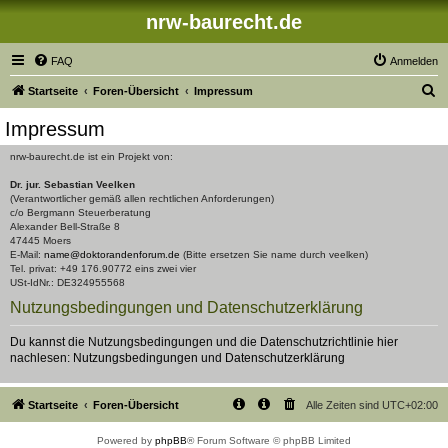
nrw-baurecht.de
FAQ
Anmelden
S
Startseite
Foren-Übersicht
Impressum
u
Impressum
c
nrw-baurecht.de ist ein Projekt von:
h
Dr. jur. Sebastian Veelken
e
(Verantwortlicher gemäß allen rechtlichen Anforderungen)
c/o Bergmann Steuerberatung
Alexander Bell-Straße 8
47445 Moers
E-Mail:
name@doktorandenforum.de
(Bitte ersetzen Sie name durch veelken)
Tel. privat: +49 176.90772 eins zwei vier
USt-IdNr.: DE324955568
Nutzungsbedingungen und Datenschutzerklärung
Du kannst die Nutzungsbedingungen und die Datenschutzrichtlinie hier
nachlesen:
Nutzungsbedingungen
und
Datenschutzerklärung
Startseite
Foren-Übersicht
Alle Zeiten sind
UTC+02:00
Powered by
phpBB
® Forum Software © phpBB Limited