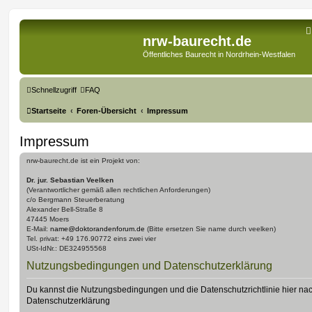
nrw-baurecht.de
Öffentliches Baurecht in Nordrhein-Westfalen
Schnellzugriff
FAQ
Startseite
Foren-Übersicht
Impressum
Impressum
nrw-baurecht.de ist ein Projekt von:
Dr. jur. Sebastian Veelken
(Verantwortlicher gemäß allen rechtlichen Anforderungen)
c/o Bergmann Steuerberatung
Alexander Bell-Straße 8
47445 Moers
E-Mail:
name@doktorandenforum.de
(Bitte ersetzen Sie name durch veelken)
Tel. privat: +49 176.90772 eins zwei vier
USt-IdNr.: DE324955568
Nutzungsbedingungen und Datenschutzerklärung
Du kannst die Nutzungsbedingungen und die Datenschutzrichtlinie hier na
Datenschutzerklärung