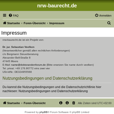
nrw-baurecht.de
FAQ
Anmelden
S
Startseite
Foren-Übersicht
Impressum
u
Impressum
c
nrw-baurecht.de ist ein Projekt von:
h
Dr. jur. Sebastian Veelken
e
(Verantwortlicher gemäß allen rechtlichen Anforderungen)
c/o Bergmann Steuerberatung
Alexander Bell-Straße 8
47445 Moers
E-Mail:
name@doktorandenforum.de
(Bitte ersetzen Sie name durch veelken)
Tel. privat: +49 176.90772 eins zwei vier
USt-IdNr.: DE324955568
Nutzungsbedingungen und Datenschutzerklärung
Du kannst die Nutzungsbedingungen und die Datenschutzrichtlinie hier
nachlesen:
Nutzungsbedingungen
und
Datenschutzerklärung
Startseite
Foren-Übersicht
Alle Zeiten sind
UTC+02:00
Powered by
phpBB
® Forum Software © phpBB Limited