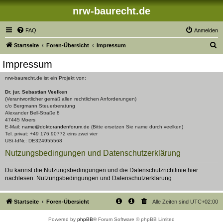
nrw-baurecht.de
FAQ
Anmelden
S
Startseite
Foren-Übersicht
Impressum
u
Impressum
c
nrw-baurecht.de ist ein Projekt von:
h
Dr. jur. Sebastian Veelken
e
(Verantwortlicher gemäß allen rechtlichen Anforderungen)
c/o Bergmann Steuerberatung
Alexander Bell-Straße 8
47445 Moers
E-Mail:
name@doktorandenforum.de
(Bitte ersetzen Sie name durch veelken)
Tel. privat: +49 176.90772 eins zwei vier
USt-IdNr.: DE324955568
Nutzungsbedingungen und Datenschutzerklärung
Du kannst die Nutzungsbedingungen und die Datenschutzrichtlinie hier
nachlesen:
Nutzungsbedingungen
und
Datenschutzerklärung
Startseite
Foren-Übersicht
Alle Zeiten sind
UTC+02:00
Powered by
phpBB
® Forum Software © phpBB Limited