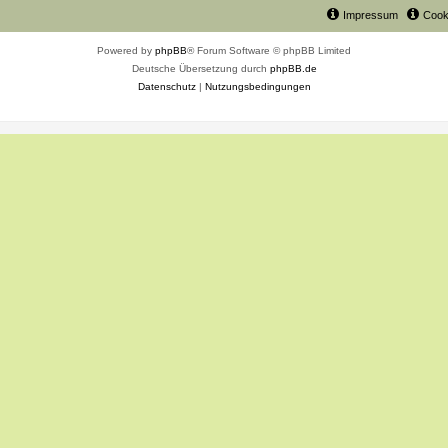
Impressum
Cook
Powered by
phpBB
® Forum Software © phpBB Limited
Deutsche Übersetzung durch
phpBB.de
Datenschutz
|
Nutzungsbedingungen