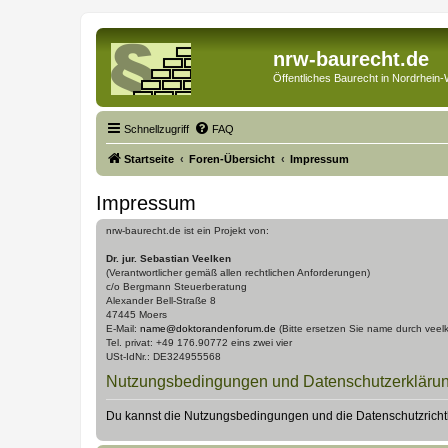
nrw-baurecht.de
Öffentliches Baurecht in Nordrhein-
Schnellzugriff
FAQ
Startseite
Foren-Übersicht
Impressum
Impressum
nrw-baurecht.de ist ein Projekt von:
Dr. jur. Sebastian Veelken
(Verantwortlicher gemäß allen rechtlichen Anforderungen)
c/o Bergmann Steuerberatung
Alexander Bell-Straße 8
47445 Moers
E-Mail:
name@doktorandenforum.de
(Bitte ersetzen Sie name durch veel
Tel. privat: +49 176.90772 eins zwei vier
USt-IdNr.: DE324955568
Nutzungsbedingungen und Datenschutzerkläru
Du kannst die Nutzungsbedingungen und die Datenschutzrichtl