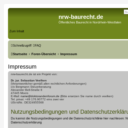
nrw-baurecht.de
Öffentliches Baurecht in Nordrhein-Westfalen
Zum Inhalt
Schnellzugriff
FAQ
Startseite
Foren-Übersicht
Impressum
Impressum
nrw-baurecht.de ist ein Projekt von:
Dr. jur. Sebastian Veelken
(Verantwortlicher gemäß allen rechtlichen Anforderungen)
c/o Bergmann Steuerberatung
Alexander Bell-Straße 8
47445 Moers
E-Mail:
name@doktorandenforum.de
(Bitte ersetzen Sie name durch veelken)
Tel. privat: +49 176.90772 eins zwei vier
USt-IdNr.: DE324955568
Nutzungsbedingungen und Datenschutzerklär
Du kannst die Nutzungsbedingungen und die Datenschutzrichtlinie hier nachlesen:
N
Datenschutzerklärung