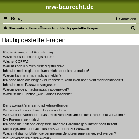
nrw-baurecht.de
FAQ
Anmelden
S
Startseite
Foren-Übersicht
Häufig gestellte Fragen
u
Häufig gestellte Fragen
c
h
Registrierung und Anmeldung
Wozu muss ich mich registrieren?
e
Was ist COPPA?
Warum kann ich mich nicht registrieren?
Ich habe mich registriert, kann mich aber nicht anmelden!
Warum kann ich mich nicht anmelden?
Ich habe mich vor einiger Zeit registriert, kann mich aber nicht mehr anmelden?!
Ich habe mein Passwort vergessen!
Warum werde ich automatisch abgemeldet?
Wozu ist die Funktion „Alle Cookies löschen“?
Benutzerpräferenzen und -einstellungen
Wie kann ich meine Einstellungen ändern?
Wie kann ich verhindern, dass mein Benutzername in der Online-Liste auftaucht?
Die Forenuhr geht falsch!
Ich habe die Zeitzone eingestellt, aber die Forenuhr geht immer noch falsch!
Meine Sprache steht auf diesem Board nicht zur Auswahl!
Was sind das für Bilder, die bei meinem Benutzernamen angezeigt werden?
Wie verwende ich einen Avatar?