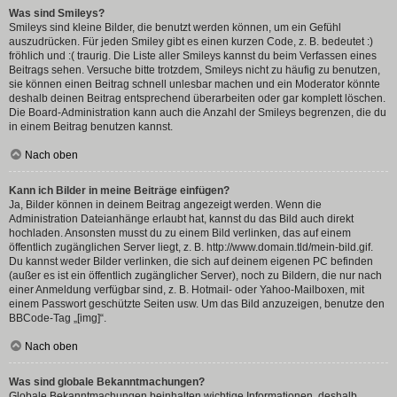
Was sind Smileys?
Smileys sind kleine Bilder, die benutzt werden können, um ein Gefühl
auszudrücken. Für jeden Smiley gibt es einen kurzen Code, z. B. bedeutet :)
fröhlich und :( traurig. Die Liste aller Smileys kannst du beim Verfassen eines
Beitrags sehen. Versuche bitte trotzdem, Smileys nicht zu häufig zu benutzen,
sie können einen Beitrag schnell unlesbar machen und ein Moderator könnte
deshalb deinen Beitrag entsprechend überarbeiten oder gar komplett löschen.
Die Board-Administration kann auch die Anzahl der Smileys begrenzen, die du
in einem Beitrag benutzen kannst.
Nach oben
Kann ich Bilder in meine Beiträge einfügen?
Ja, Bilder können in deinem Beitrag angezeigt werden. Wenn die
Administration Dateianhänge erlaubt hat, kannst du das Bild auch direkt
hochladen. Ansonsten musst du zu einem Bild verlinken, das auf einem
öffentlich zugänglichen Server liegt, z. B. http://www.domain.tld/mein-bild.gif.
Du kannst weder Bilder verlinken, die sich auf deinem eigenen PC befinden
(außer es ist ein öffentlich zugänglicher Server), noch zu Bildern, die nur nach
einer Anmeldung verfügbar sind, z. B. Hotmail- oder Yahoo-Mailboxen, mit
einem Passwort geschützte Seiten usw. Um das Bild anzuzeigen, benutze den
BBCode-Tag „[img]“.
Nach oben
Was sind globale Bekanntmachungen?
Globale Bekanntmachungen beinhalten wichtige Informationen, deshalb