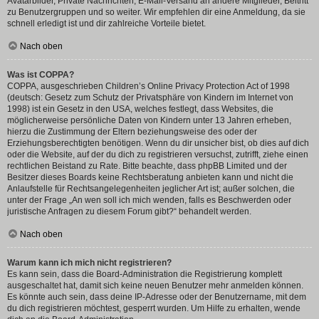
Avatarbilder, Private Nachrichten, E-Mail-Versand an andere Mitglieder, Beitritt
zu Benutzergruppen und so weiter. Wir empfehlen dir eine Anmeldung, da sie
schnell erledigt ist und dir zahlreiche Vorteile bietet.
Nach oben
Was ist COPPA?
COPPA, ausgeschrieben Children’s Online Privacy Protection Act of 1998
(deutsch: Gesetz zum Schutz der Privatsphäre von Kindern im Internet von
1998) ist ein Gesetz in den USA, welches festlegt, dass Websites, die
möglicherweise persönliche Daten von Kindern unter 13 Jahren erheben,
hierzu die Zustimmung der Eltern beziehungsweise des oder der
Erziehungsberechtigten benötigen. Wenn du dir unsicher bist, ob dies auf dich
oder die Website, auf der du dich zu registrieren versuchst, zutrifft, ziehe einen
rechtlichen Beistand zu Rate. Bitte beachte, dass phpBB Limited und der
Besitzer dieses Boards keine Rechtsberatung anbieten kann und nicht die
Anlaufstelle für Rechtsangelegenheiten jeglicher Art ist; außer solchen, die
unter der Frage „An wen soll ich mich wenden, falls es Beschwerden oder
juristische Anfragen zu diesem Forum gibt?“ behandelt werden.
Nach oben
Warum kann ich mich nicht registrieren?
Es kann sein, dass die Board-Administration die Registrierung komplett
ausgeschaltet hat, damit sich keine neuen Benutzer mehr anmelden können.
Es könnte auch sein, dass deine IP-Adresse oder der Benutzername, mit dem
du dich registrieren möchtest, gesperrt wurden. Um Hilfe zu erhalten, wende