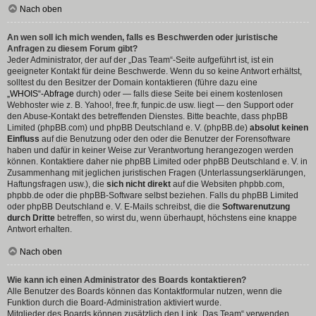
Nach oben
An wen soll ich mich wenden, falls es Beschwerden oder juristische
Anfragen zu diesem Forum gibt?
Jeder Administrator, der auf der „Das Team“-Seite aufgeführt ist, ist ein
geeigneter Kontakt für deine Beschwerde. Wenn du so keine Antwort erhältst,
solltest du den Besitzer der Domain kontaktieren (führe dazu eine
„WHOIS“-Abfrage
durch) oder — falls diese Seite bei einem kostenlosen
Webhoster wie z. B. Yahoo!, free.fr, funpic.de usw. liegt — den Support oder
den Abuse-Kontakt des betreffenden Dienstes. Bitte beachte, dass phpBB
Limited (phpBB.com) und phpBB Deutschland e. V. (phpBB.de)
absolut keinen
Einfluss
auf die Benutzung oder den oder die Benutzer der Forensoftware
haben und dafür in keiner Weise zur Verantwortung herangezogen werden
können. Kontaktiere daher nie phpBB Limited oder phpBB Deutschland e. V. in
Zusammenhang mit jeglichen juristischen Fragen (Unterlassungserklärungen,
Haftungsfragen usw.), die
sich nicht direkt
auf die Websiten phpbb.com,
phpbb.de oder die phpBB-Software selbst beziehen. Falls du phpBB Limited
oder phpBB Deutschland e. V. E-Mails schreibst, die die
Softwarenutzung
durch Dritte
betreffen, so wirst du, wenn überhaupt, höchstens eine knappe
Antwort erhalten.
Nach oben
Wie kann ich einen Administrator des Boards kontaktieren?
Alle Benutzer des Boards können das Kontaktformular nutzen, wenn die
Funktion durch die Board-Administration aktiviert wurde.
Mitglieder des Boards können zusätzlich den Link „Das Team“ verwenden.