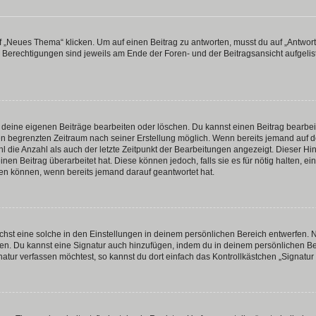
„Neues Thema“ klicken. Um auf einen Beitrag zu antworten, musst du auf „Antworte
e Berechtigungen sind jeweils am Ende der Foren- und der Beitragsansicht aufgeliste
r deine eigenen Beiträge bearbeiten oder löschen. Du kannst einen Beitrag bearbe
inen begrenzten Zeitraum nach seiner Erstellung möglich. Wenn bereits jemand auf de
 die Anzahl als auch der letzte Zeitpunkt der Bearbeitungen angezeigt. Dieser Hi
en Beitrag überarbeitet hat. Diese können jedoch, falls sie es für nötig halten, ei
hen können, wenn bereits jemand darauf geantwortet hat.
st eine solche in den Einstellungen in deinem persönlichen Bereich entwerfen. Na
eren. Du kannst eine Signatur auch hinzufügen, indem du in deinem persönlichen 
atur verfassen möchtest, so kannst du dort einfach das Kontrollkästchen „Signatu