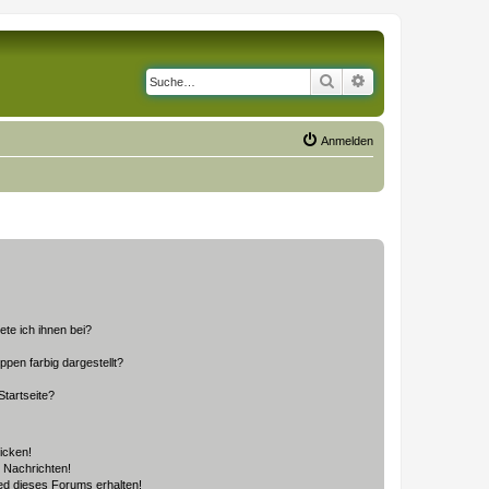
Suche
Erweiterte Suche
Anmelden
ete ich ihnen bei?
en farbig dargestellt?
tartseite?
icken!
 Nachrichten!
ed dieses Forums erhalten!