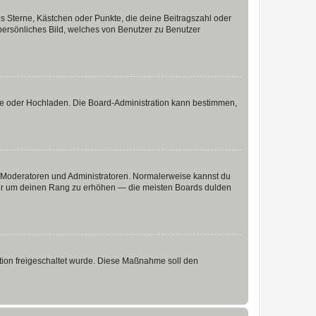
es Sterne, Kästchen oder Punkte, die deine Beitragszahl oder
 persönliches Bild, welches von Benutzer zu Benutzer
ote oder Hochladen. Die Board-Administration kann bestimmen,
ie Moderatoren und Administratoren. Normalerweise kannst du
, nur um deinen Rang zu erhöhen — die meisten Boards dulden
ration freigeschaltet wurde. Diese Maßnahme soll den