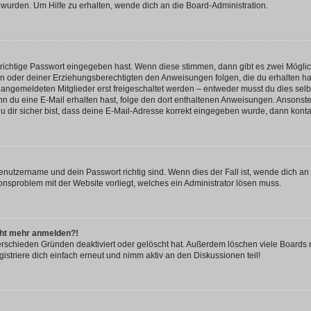
 wurden. Um Hilfe zu erhalten, wende dich an die Board-Administration.
 richtige Passwort eingegeben hast. Wenn diese stimmen, dann gibt es zwei Mögl
tern oder deiner Erziehungsberechtigten den Anweisungen folgen, die du erhalten ha
u angemeldeten Mitglieder erst freigeschaltet werden – entweder musst du dies selbs
. Wenn du eine E-Mail erhalten hast, folge den dort enthaltenen Anweisungen. Ansons
 dir sicher bist, dass deine E-Mail-Adresse korrekt eingegeben wurde, dann kontak
Benutzername und dein Passwort richtig sind. Wenn dies der Fall ist, wende dich a
ionsproblem mit der Website vorliegt, welches ein Administrator lösen muss.
icht mehr anmelden?!
erschieden Gründen deaktiviert oder gelöscht hat. Außerdem löschen viele Boards r
triere dich einfach erneut und nimm aktiv an den Diskussionen teil!