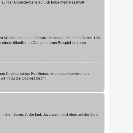
du auf der Anmelde-Seite auf „Ich habe mein Passwort
den Missbrauch deines Benutzerkontos durch einen Dritten. Um
 einem öffentlichen Computer, zum Beispiel in einem
chen Cookies einige Funktionen, wie beispielsweise den
, wenn du die Cookies löscht.
nlichen Bereich“; der Link dazu wird meist oben auf der Seite