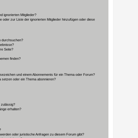
d ignorierten Mitglieder?
e oder zur Liste der ignorierten Mitglieder hinzufügen oder diese
en durchsuchen?
gebnisse?
re Seite?
hemen finden?
esezeichen und einem Abonnements für ein Thema oder Forum?
a setzen oder ein Thema abonnieren?
 zulässig?
hänge erhalten?
?
hwerden oder juristische Anfragen zu diesem Forum gibt?