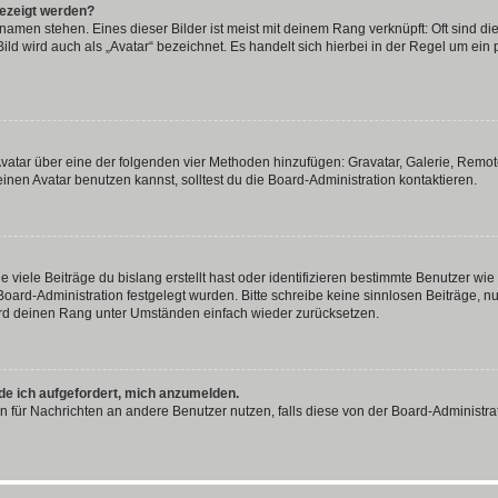
gezeigt werden?
amen stehen. Eines dieser Bilder ist meist mit deinem Rang verknüpft: Oft sind di
ld wird auch als „Avatar“ bezeichnet. Es handelt sich hierbei in der Regel um ein
 Avatar über eine der folgenden vier Methoden hinzufügen: Gravatar, Galerie, Rem
en Avatar benutzen kannst, solltest du die Board-Administration kontaktieren.
viele Beiträge du bislang erstellt hast oder identifizieren bestimmte Benutzer w
 Board-Administration festgelegt wurden. Bitte schreibe keine sinnlosen Beiträge
wird deinen Rang unter Umständen einfach wieder zurücksetzen.
rde ich aufgefordert, mich anzumelden.
ion für Nachrichten an andere Benutzer nutzen, falls diese von der Board-Administ