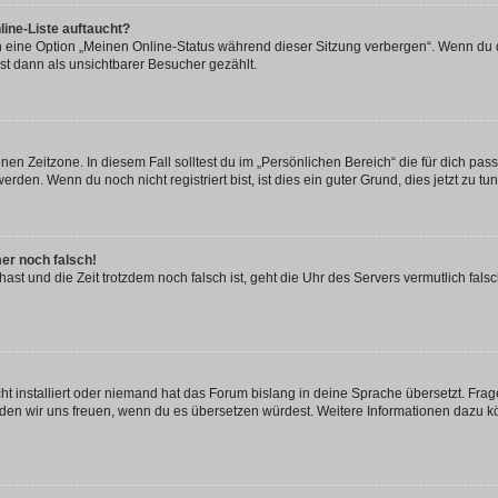
ine-Liste auftaucht?
n eine Option „Meinen Online-Status während dieser Sitzung verbergen“. Wenn du d
st dann als unsichtbarer Besucher gezählt.
en Zeitzone. In diesem Fall solltest du im „Persönlichen Bereich“ die für dich passe
den. Wenn du noch nicht registriert bist, ist dies ein guter Grund, dies jetzt zu tun
mer noch falsch!
t hast und die Zeit trotzdem noch falsch ist, geht die Uhr des Servers vermutlich fal
t installiert oder niemand hat das Forum bislang in deine Sprache übersetzt. Frag
, würden wir uns freuen, wenn du es übersetzen würdest. Weitere Informationen dazu