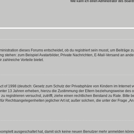
Wie kann ich einen Administrator des Board
istration dieses Forums entscheidet, ob du registriert sein musst, um Beiträge zu s
ung stehen: zum Beispiel Avatarbilder, Private Nachrichten, E-Mail-Versand an ander
 zahlreiche Vorteile bietet.
t of 1998 (deutsch: Gesetz zum Schutz der Privatsphäre von Kindern im Internet vo
unter 13 Jahren erheben, hierzu die Zustimmung der Eltern beziehungsweise des o
h zu registrieren versuchst, zutrifft, ziehe einen rechtlichen Beistand zu Rate. Bit
für Rechtsangelegenheiten jeglicher Art ist; außer solchen, die unter der Frage „
.
g komplett ausgeschaltet hat, damit sich keine neuen Benutzer mehr anmelden könn