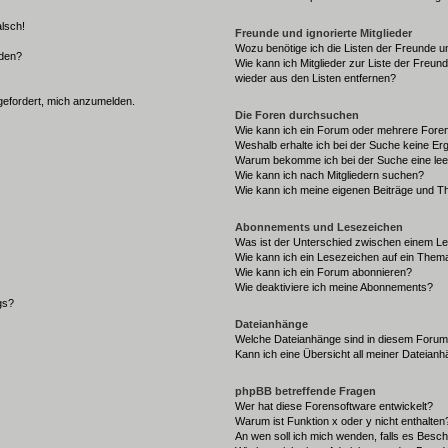
alsch!
Freunde und ignorierte Mitglieder
Wozu benötige ich die Listen der Freunde un
rden?
Wie kann ich Mitglieder zur Liste der Freund
wieder aus den Listen entfernen?
fgefordert, mich anzumelden.
Die Foren durchsuchen
Wie kann ich ein Forum oder mehrere For
Weshalb erhalte ich bei der Suche keine Er
Warum bekomme ich bei der Suche eine lee
Wie kann ich nach Mitgliedern suchen?
Wie kann ich meine eigenen Beiträge und T
Abonnements und Lesezeichen
Was ist der Unterschied zwischen einem L
Wie kann ich ein Lesezeichen auf ein Them
Wie kann ich ein Forum abonnieren?
Wie deaktiviere ich meine Abonnements?
gs?
Dateianhänge
Welche Dateianhänge sind in diesem Forum
Kann ich eine Übersicht all meiner Dateian
phpBB betreffende Fragen
Wer hat diese Forensoftware entwickelt?
Warum ist Funktion x oder y nicht enthalten
An wen soll ich mich wenden, falls es Besc