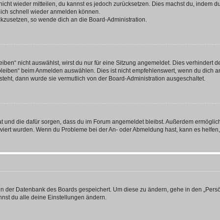
 nicht wieder mitteilen, du kannst es jedoch zurücksetzen. Dies machst du, indem 
 dich schnell wieder anmelden können.
ückzusetzen, so wende dich an die Board-Administration.
en“ nicht auswählst, wirst du nur für eine Sitzung angemeldet. Dies verhindert 
leiben“ beim Anmelden auswählen. Dies ist nicht empfehlenswert, wenn du dich an
 steht, dann wurde sie vermutlich von der Board-Administration ausgeschaltet.
 hat und die dafür sorgen, dass du im Forum angemeldet bleibst. Außerdem ermögli
tiviert wurden. Wenn du Probleme bei der An- oder Abmeldung hast, kann es helfen
n in der Datenbank des Boards gespeichert. Um diese zu ändern, gehe in den „Persö
nst du alle deine Einstellungen ändern.