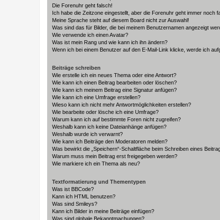
Die Forenuhr geht falsch!
Ich habe die Zeitzone eingestellt, aber die Forenuhr geht immer noch f
Meine Sprache steht auf diesem Board nicht zur Auswahl!
Was sind das für Bilder, die bei meinem Benutzernamen angezeigt we
Wie verwende ich einen Avatar?
Was ist mein Rang und wie kann ich ihn ändern?
Wenn ich bei einem Benutzer auf den E-Mail-Link klicke, werde ich au
Beiträge schreiben
Wie erstelle ich ein neues Thema oder eine Antwort?
Wie kann ich einen Beitrag bearbeiten oder löschen?
Wie kann ich meinem Beitrag eine Signatur anfügen?
Wie kann ich eine Umfrage erstellen?
Wieso kann ich nicht mehr Antwortmöglichkeiten erstellen?
Wie bearbeite oder lösche ich eine Umfrage?
Warum kann ich auf bestimmte Foren nicht zugreifen?
Weshalb kann ich keine Dateianhänge anfügen?
Weshalb wurde ich verwarnt?
Wie kann ich Beiträge den Moderatoren melden?
Was bewirkt die „Speichern“-Schaltfläche beim Schreiben eines Beitra
Warum muss mein Beitrag erst freigegeben werden?
Wie markiere ich ein Thema als neu?
Textformatierung und Thementypen
Was ist BBCode?
Kann ich HTML benutzen?
Was sind Smileys?
Kann ich Bilder in meine Beiträge einfügen?
Was sind globale Bekanntmachungen?