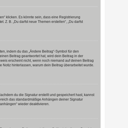
n“ klicken. Es könnte sein, dass eine Registrierung
t. Z. B. „Du darfst neue Themen erstellen“, „Du darfst
iten, indem du das „Ändere Beitrag“-Symbol für den
inen Beitrag geantwortet hat, wird dein Beitrag in der
nweis erscheint nicht, wenn noch niemand auf deinen Beitrag
ne Notiz hinterlassen, warum dein Beitrag überarbeitet wurde.
chdem du die Signatur erstellt und gespeichert hast, kannst
Bereich das standardmäßige Anhängen deiner Signatur
r anhängen“ wieder deaktivieren.