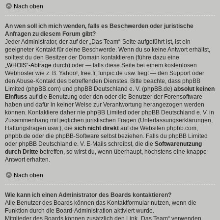
Nach oben
An wen soll ich mich wenden, falls es Beschwerden oder juristische
Anfragen zu diesem Forum gibt?
Jeder Administrator, der auf der „Das Team“-Seite aufgeführt ist, ist ein
geeigneter Kontakt für deine Beschwerde. Wenn du so keine Antwort erhältst,
solltest du den Besitzer der Domain kontaktieren (führe dazu eine
„WHOIS“-Abfrage
durch) oder — falls diese Seite bei einem kostenlosen
Webhoster wie z. B. Yahoo!, free.fr, funpic.de usw. liegt — den Support oder
den Abuse-Kontakt des betreffenden Dienstes. Bitte beachte, dass phpBB
Limited (phpBB.com) und phpBB Deutschland e. V. (phpBB.de)
absolut keinen
Einfluss
auf die Benutzung oder den oder die Benutzer der Forensoftware
haben und dafür in keiner Weise zur Verantwortung herangezogen werden
können. Kontaktiere daher nie phpBB Limited oder phpBB Deutschland e. V. in
Zusammenhang mit jeglichen juristischen Fragen (Unterlassungserklärungen,
Haftungsfragen usw.), die
sich nicht direkt
auf die Websiten phpbb.com,
phpbb.de oder die phpBB-Software selbst beziehen. Falls du phpBB Limited
oder phpBB Deutschland e. V. E-Mails schreibst, die die
Softwarenutzung
durch Dritte
betreffen, so wirst du, wenn überhaupt, höchstens eine knappe
Antwort erhalten.
Nach oben
Wie kann ich einen Administrator des Boards kontaktieren?
Alle Benutzer des Boards können das Kontaktformular nutzen, wenn die
Funktion durch die Board-Administration aktiviert wurde.
Mitglieder des Boards können zusätzlich den Link „Das Team“ verwenden.