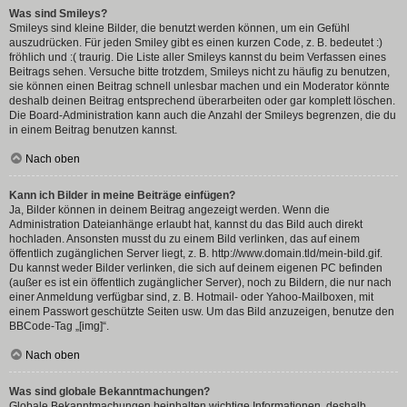
Was sind Smileys?
Smileys sind kleine Bilder, die benutzt werden können, um ein Gefühl
auszudrücken. Für jeden Smiley gibt es einen kurzen Code, z. B. bedeutet :)
fröhlich und :( traurig. Die Liste aller Smileys kannst du beim Verfassen eines
Beitrags sehen. Versuche bitte trotzdem, Smileys nicht zu häufig zu benutzen,
sie können einen Beitrag schnell unlesbar machen und ein Moderator könnte
deshalb deinen Beitrag entsprechend überarbeiten oder gar komplett löschen.
Die Board-Administration kann auch die Anzahl der Smileys begrenzen, die du
in einem Beitrag benutzen kannst.
Nach oben
Kann ich Bilder in meine Beiträge einfügen?
Ja, Bilder können in deinem Beitrag angezeigt werden. Wenn die
Administration Dateianhänge erlaubt hat, kannst du das Bild auch direkt
hochladen. Ansonsten musst du zu einem Bild verlinken, das auf einem
öffentlich zugänglichen Server liegt, z. B. http://www.domain.tld/mein-bild.gif.
Du kannst weder Bilder verlinken, die sich auf deinem eigenen PC befinden
(außer es ist ein öffentlich zugänglicher Server), noch zu Bildern, die nur nach
einer Anmeldung verfügbar sind, z. B. Hotmail- oder Yahoo-Mailboxen, mit
einem Passwort geschützte Seiten usw. Um das Bild anzuzeigen, benutze den
BBCode-Tag „[img]“.
Nach oben
Was sind globale Bekanntmachungen?
Globale Bekanntmachungen beinhalten wichtige Informationen, deshalb