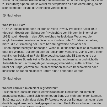
Avatarbilder, Private Nachrichten, E-Mail-Versand an andere Mitglieder, Beitritt
zu Benutzergruppen und so weiter. Wir empfehlen dir eine Anmeldung, da sie
schnell erledigt ist und dir zahlreiche Vorteile bietet.
Nach oben
Was ist COPPA?
COPPA, ausgeschrieben Children’s Online Privacy Protection Act of 1998
(deutsch: Gesetz zum Schutz der Privatsphäre von Kindern im Internet von
1998) ist ein Gesetz in den USA, welches festlegt, dass Websites, die
möglicherweise persönliche Daten von Kindern unter 13 Jahren erheben,
hierzu die Zustimmung der Eltern beziehungsweise des oder der
Erziehungsberechtigten benötigen. Wenn du dir unsicher bist, ob dies auf dich
oder die Website, auf der du dich zu registrieren versuchst, zutrifft, ziehe einen
rechtlichen Beistand zu Rate. Bitte beachte, dass phpBB Limited und der
Besitzer dieses Boards keine Rechtsberatung anbieten kann und nicht die
Anlaufstelle für Rechtsangelegenheiten jeglicher Art ist; außer solchen, die
unter der Frage „An wen soll ich mich wenden, falls es Beschwerden oder
juristische Anfragen zu diesem Forum gibt?“ behandelt werden.
Nach oben
Warum kann ich mich nicht registrieren?
Es kann sein, dass die Board-Administration die Registrierung komplett
ausgeschaltet hat, damit sich keine neuen Benutzer mehr anmelden können.
Es könnte auch sein, dass deine IP-Adresse oder der Benutzername, mit dem
du dich registrieren möchtest, gesperrt wurden. Um Hilfe zu erhalten, wende