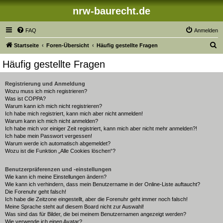
nrw-baurecht.de
FAQ
Anmelden
S
Startseite
Foren-Übersicht
Häufig gestellte Fragen
u
Häufig gestellte Fragen
c
h
Registrierung und Anmeldung
Wozu muss ich mich registrieren?
e
Was ist COPPA?
Warum kann ich mich nicht registrieren?
Ich habe mich registriert, kann mich aber nicht anmelden!
Warum kann ich mich nicht anmelden?
Ich habe mich vor einiger Zeit registriert, kann mich aber nicht mehr anmelden?!
Ich habe mein Passwort vergessen!
Warum werde ich automatisch abgemeldet?
Wozu ist die Funktion „Alle Cookies löschen“?
Benutzerpräferenzen und -einstellungen
Wie kann ich meine Einstellungen ändern?
Wie kann ich verhindern, dass mein Benutzername in der Online-Liste auftaucht?
Die Forenuhr geht falsch!
Ich habe die Zeitzone eingestellt, aber die Forenuhr geht immer noch falsch!
Meine Sprache steht auf diesem Board nicht zur Auswahl!
Was sind das für Bilder, die bei meinem Benutzernamen angezeigt werden?
Wie verwende ich einen Avatar?