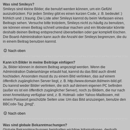
Was sind Smileys?
Smileys sind kleine Bilder, die benutzt werden können, um ein Gefühl
auszudrücken. Für jeden Smiley gibt es einen kurzen Code, z. B. bedeutet :)
fröhlich und :( traurig. Die Liste aller Smileys kannst du beim Verfassen eines
Beitrags sehen. Versuche bitte trotzdem, Smileys nicht zu häufig zu benutzen,
sie können einen Beitrag schnell unlesbar machen und ein Moderator könnte
deshalb deinen Beitrag entsprechend überarbeiten oder gar komplett löschen.
Die Board-Administration kann auch die Anzahl der Smileys begrenzen, die du
in einem Beitrag benutzen kannst.
Nach oben
Kann ich Bilder in meine Beiträge einfügen?
Ja, Bilder können in deinem Beitrag angezeigt werden. Wenn die
Administration Dateianhänge erlaubt hat, kannst du das Bild auch direkt
hochladen. Ansonsten musst du zu einem Bild verlinken, das auf einem
öffentlich zugänglichen Server liegt, z. B. http://www.domain.tld/mein-bild.gif.
Du kannst weder Bilder verlinken, die sich auf deinem eigenen PC befinden
(außer es ist ein öffentlich zugänglicher Server), noch zu Bildern, die nur nach
einer Anmeldung verfügbar sind, z. B. Hotmail- oder Yahoo-Mailboxen, mit
einem Passwort geschützte Seiten usw. Um das Bild anzuzeigen, benutze den
BBCode-Tag „[img]“.
Nach oben
Was sind globale Bekanntmachungen?
Globale Bekanntmachungen beinhalten wichtige Informationen, deshalb