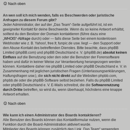
Nach oben
An wen soll ich mich wenden, falls es Beschwerden oder juristische
Anfragen zu diesem Forum gibt?
Jeder Administrator, der auf der „Das Team“-Seite aufgeführt ist, ist ein
geeigneter Kontakt für deine Beschwerde. Wenn du so keine Antwort erhältst,
solltest du den Besitzer der Domain kontaktieren (führe dazu eine
„WHOIS“-Abfrage
durch) oder — falls diese Seite bei einem kostenlosen
Webhoster wie z. B. Yahoo!, free.fr, funpic.de usw. liegt — den Support oder
den Abuse-Kontakt des betreffenden Dienstes. Bitte beachte, dass phpBB
Limited (phpBB.com) und phpBB Deutschland e. V. (phpBB.de)
absolut keinen
Einfluss
auf die Benutzung oder den oder die Benutzer der Forensoftware
haben und dafür in keiner Weise zur Verantwortung herangezogen werden
können. Kontaktiere daher nie phpBB Limited oder phpBB Deutschland e. V. in
Zusammenhang mit jeglichen juristischen Fragen (Unterlassungserklärungen,
Haftungsfragen usw.), die
sich nicht direkt
auf die Websiten phpbb.com,
phpbb.de oder die phpBB-Software selbst beziehen. Falls du phpBB Limited
oder phpBB Deutschland e. V. E-Mails schreibst, die die
Softwarenutzung
durch Dritte
betreffen, so wirst du, wenn überhaupt, höchstens eine knappe
Antwort erhalten.
Nach oben
Wie kann ich einen Administrator des Boards kontaktieren?
Alle Benutzer des Boards können das Kontaktformular nutzen, wenn die
Funktion durch die Board-Administration aktiviert wurde.
Mitglieder des Boards können zusätzlich den Link „Das Team“ verwenden.