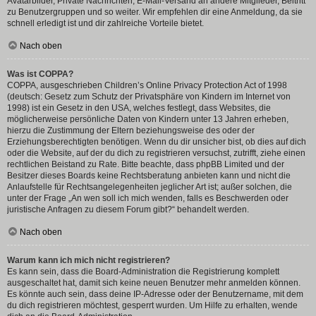
Avatarbilder, Private Nachrichten, E-Mail-Versand an andere Mitglieder, Beitritt
zu Benutzergruppen und so weiter. Wir empfehlen dir eine Anmeldung, da sie
schnell erledigt ist und dir zahlreiche Vorteile bietet.
Nach oben
Was ist COPPA?
COPPA, ausgeschrieben Children’s Online Privacy Protection Act of 1998
(deutsch: Gesetz zum Schutz der Privatsphäre von Kindern im Internet von
1998) ist ein Gesetz in den USA, welches festlegt, dass Websites, die
möglicherweise persönliche Daten von Kindern unter 13 Jahren erheben,
hierzu die Zustimmung der Eltern beziehungsweise des oder der
Erziehungsberechtigten benötigen. Wenn du dir unsicher bist, ob dies auf dich
oder die Website, auf der du dich zu registrieren versuchst, zutrifft, ziehe einen
rechtlichen Beistand zu Rate. Bitte beachte, dass phpBB Limited und der
Besitzer dieses Boards keine Rechtsberatung anbieten kann und nicht die
Anlaufstelle für Rechtsangelegenheiten jeglicher Art ist; außer solchen, die
unter der Frage „An wen soll ich mich wenden, falls es Beschwerden oder
juristische Anfragen zu diesem Forum gibt?“ behandelt werden.
Nach oben
Warum kann ich mich nicht registrieren?
Es kann sein, dass die Board-Administration die Registrierung komplett
ausgeschaltet hat, damit sich keine neuen Benutzer mehr anmelden können.
Es könnte auch sein, dass deine IP-Adresse oder der Benutzername, mit dem
du dich registrieren möchtest, gesperrt wurden. Um Hilfe zu erhalten, wende