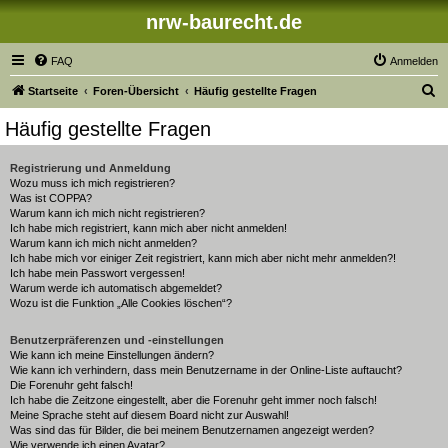
nrw-baurecht.de
FAQ
Anmelden
S
Startseite
Foren-Übersicht
Häufig gestellte Fragen
u
Häufig gestellte Fragen
c
h
Registrierung und Anmeldung
Wozu muss ich mich registrieren?
e
Was ist COPPA?
Warum kann ich mich nicht registrieren?
Ich habe mich registriert, kann mich aber nicht anmelden!
Warum kann ich mich nicht anmelden?
Ich habe mich vor einiger Zeit registriert, kann mich aber nicht mehr anmelden?!
Ich habe mein Passwort vergessen!
Warum werde ich automatisch abgemeldet?
Wozu ist die Funktion „Alle Cookies löschen“?
Benutzerpräferenzen und -einstellungen
Wie kann ich meine Einstellungen ändern?
Wie kann ich verhindern, dass mein Benutzername in der Online-Liste auftaucht?
Die Forenuhr geht falsch!
Ich habe die Zeitzone eingestellt, aber die Forenuhr geht immer noch falsch!
Meine Sprache steht auf diesem Board nicht zur Auswahl!
Was sind das für Bilder, die bei meinem Benutzernamen angezeigt werden?
Wie verwende ich einen Avatar?