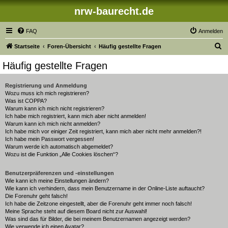
nrw-baurecht.de
FAQ
Anmelden
S
Startseite
Foren-Übersicht
Häufig gestellte Fragen
u
Häufig gestellte Fragen
c
h
Registrierung und Anmeldung
Wozu muss ich mich registrieren?
e
Was ist COPPA?
Warum kann ich mich nicht registrieren?
Ich habe mich registriert, kann mich aber nicht anmelden!
Warum kann ich mich nicht anmelden?
Ich habe mich vor einiger Zeit registriert, kann mich aber nicht mehr anmelden?!
Ich habe mein Passwort vergessen!
Warum werde ich automatisch abgemeldet?
Wozu ist die Funktion „Alle Cookies löschen“?
Benutzerpräferenzen und -einstellungen
Wie kann ich meine Einstellungen ändern?
Wie kann ich verhindern, dass mein Benutzername in der Online-Liste auftaucht?
Die Forenuhr geht falsch!
Ich habe die Zeitzone eingestellt, aber die Forenuhr geht immer noch falsch!
Meine Sprache steht auf diesem Board nicht zur Auswahl!
Was sind das für Bilder, die bei meinem Benutzernamen angezeigt werden?
Wie verwende ich einen Avatar?