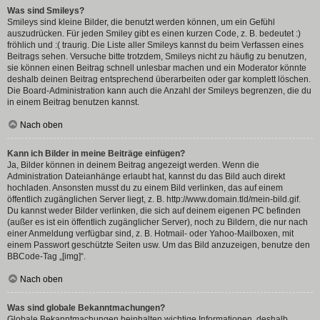
Was sind Smileys?
Smileys sind kleine Bilder, die benutzt werden können, um ein Gefühl
auszudrücken. Für jeden Smiley gibt es einen kurzen Code, z. B. bedeutet :)
fröhlich und :( traurig. Die Liste aller Smileys kannst du beim Verfassen eines
Beitrags sehen. Versuche bitte trotzdem, Smileys nicht zu häufig zu benutzen,
sie können einen Beitrag schnell unlesbar machen und ein Moderator könnte
deshalb deinen Beitrag entsprechend überarbeiten oder gar komplett löschen.
Die Board-Administration kann auch die Anzahl der Smileys begrenzen, die du
in einem Beitrag benutzen kannst.
Nach oben
Kann ich Bilder in meine Beiträge einfügen?
Ja, Bilder können in deinem Beitrag angezeigt werden. Wenn die
Administration Dateianhänge erlaubt hat, kannst du das Bild auch direkt
hochladen. Ansonsten musst du zu einem Bild verlinken, das auf einem
öffentlich zugänglichen Server liegt, z. B. http://www.domain.tld/mein-bild.gif.
Du kannst weder Bilder verlinken, die sich auf deinem eigenen PC befinden
(außer es ist ein öffentlich zugänglicher Server), noch zu Bildern, die nur nach
einer Anmeldung verfügbar sind, z. B. Hotmail- oder Yahoo-Mailboxen, mit
einem Passwort geschützte Seiten usw. Um das Bild anzuzeigen, benutze den
BBCode-Tag „[img]“.
Nach oben
Was sind globale Bekanntmachungen?
Globale Bekanntmachungen beinhalten wichtige Informationen, deshalb