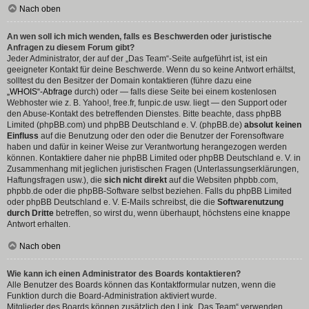
Nach oben
An wen soll ich mich wenden, falls es Beschwerden oder juristische
Anfragen zu diesem Forum gibt?
Jeder Administrator, der auf der „Das Team“-Seite aufgeführt ist, ist ein
geeigneter Kontakt für deine Beschwerde. Wenn du so keine Antwort erhältst,
solltest du den Besitzer der Domain kontaktieren (führe dazu eine
„WHOIS“-Abfrage
durch) oder — falls diese Seite bei einem kostenlosen
Webhoster wie z. B. Yahoo!, free.fr, funpic.de usw. liegt — den Support oder
den Abuse-Kontakt des betreffenden Dienstes. Bitte beachte, dass phpBB
Limited (phpBB.com) und phpBB Deutschland e. V. (phpBB.de)
absolut keinen
Einfluss
auf die Benutzung oder den oder die Benutzer der Forensoftware
haben und dafür in keiner Weise zur Verantwortung herangezogen werden
können. Kontaktiere daher nie phpBB Limited oder phpBB Deutschland e. V. in
Zusammenhang mit jeglichen juristischen Fragen (Unterlassungserklärungen,
Haftungsfragen usw.), die
sich nicht direkt
auf die Websiten phpbb.com,
phpbb.de oder die phpBB-Software selbst beziehen. Falls du phpBB Limited
oder phpBB Deutschland e. V. E-Mails schreibst, die die
Softwarenutzung
durch Dritte
betreffen, so wirst du, wenn überhaupt, höchstens eine knappe
Antwort erhalten.
Nach oben
Wie kann ich einen Administrator des Boards kontaktieren?
Alle Benutzer des Boards können das Kontaktformular nutzen, wenn die
Funktion durch die Board-Administration aktiviert wurde.
Mitglieder des Boards können zusätzlich den Link „Das Team“ verwenden.