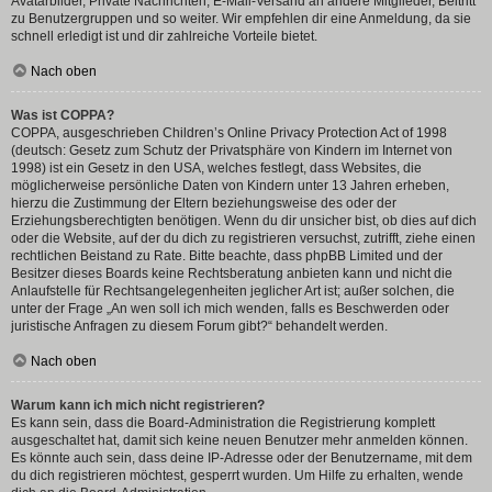
Avatarbilder, Private Nachrichten, E-Mail-Versand an andere Mitglieder, Beitritt
zu Benutzergruppen und so weiter. Wir empfehlen dir eine Anmeldung, da sie
schnell erledigt ist und dir zahlreiche Vorteile bietet.
Nach oben
Was ist COPPA?
COPPA, ausgeschrieben Children’s Online Privacy Protection Act of 1998
(deutsch: Gesetz zum Schutz der Privatsphäre von Kindern im Internet von
1998) ist ein Gesetz in den USA, welches festlegt, dass Websites, die
möglicherweise persönliche Daten von Kindern unter 13 Jahren erheben,
hierzu die Zustimmung der Eltern beziehungsweise des oder der
Erziehungsberechtigten benötigen. Wenn du dir unsicher bist, ob dies auf dich
oder die Website, auf der du dich zu registrieren versuchst, zutrifft, ziehe einen
rechtlichen Beistand zu Rate. Bitte beachte, dass phpBB Limited und der
Besitzer dieses Boards keine Rechtsberatung anbieten kann und nicht die
Anlaufstelle für Rechtsangelegenheiten jeglicher Art ist; außer solchen, die
unter der Frage „An wen soll ich mich wenden, falls es Beschwerden oder
juristische Anfragen zu diesem Forum gibt?“ behandelt werden.
Nach oben
Warum kann ich mich nicht registrieren?
Es kann sein, dass die Board-Administration die Registrierung komplett
ausgeschaltet hat, damit sich keine neuen Benutzer mehr anmelden können.
Es könnte auch sein, dass deine IP-Adresse oder der Benutzername, mit dem
du dich registrieren möchtest, gesperrt wurden. Um Hilfe zu erhalten, wende