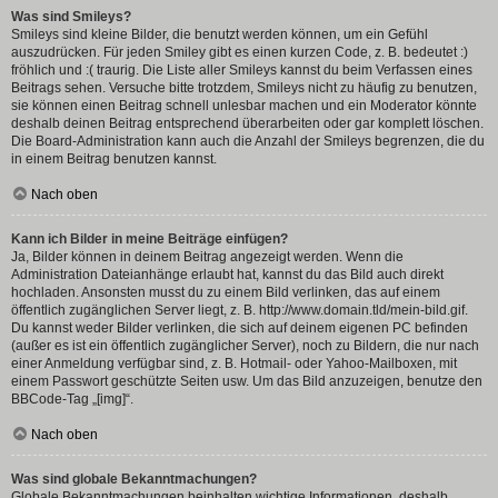
Was sind Smileys?
Smileys sind kleine Bilder, die benutzt werden können, um ein Gefühl
auszudrücken. Für jeden Smiley gibt es einen kurzen Code, z. B. bedeutet :)
fröhlich und :( traurig. Die Liste aller Smileys kannst du beim Verfassen eines
Beitrags sehen. Versuche bitte trotzdem, Smileys nicht zu häufig zu benutzen,
sie können einen Beitrag schnell unlesbar machen und ein Moderator könnte
deshalb deinen Beitrag entsprechend überarbeiten oder gar komplett löschen.
Die Board-Administration kann auch die Anzahl der Smileys begrenzen, die du
in einem Beitrag benutzen kannst.
Nach oben
Kann ich Bilder in meine Beiträge einfügen?
Ja, Bilder können in deinem Beitrag angezeigt werden. Wenn die
Administration Dateianhänge erlaubt hat, kannst du das Bild auch direkt
hochladen. Ansonsten musst du zu einem Bild verlinken, das auf einem
öffentlich zugänglichen Server liegt, z. B. http://www.domain.tld/mein-bild.gif.
Du kannst weder Bilder verlinken, die sich auf deinem eigenen PC befinden
(außer es ist ein öffentlich zugänglicher Server), noch zu Bildern, die nur nach
einer Anmeldung verfügbar sind, z. B. Hotmail- oder Yahoo-Mailboxen, mit
einem Passwort geschützte Seiten usw. Um das Bild anzuzeigen, benutze den
BBCode-Tag „[img]“.
Nach oben
Was sind globale Bekanntmachungen?
Globale Bekanntmachungen beinhalten wichtige Informationen, deshalb