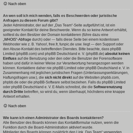
Nach oben
An wen soll ich mich wenden, falls es Beschwerden oder juristische
Anfragen zu diesem Forum gibt?
Jeder Administrator, der auf der „Das Team“-Seite aufgeführt ist, ist ein
geeigneter Kontakt für deine Beschwerde. Wenn du so keine Antwort erhältst,
solltest du den Besitzer der Domain kontaktieren (führe dazu eine
„WHOIS“-Abfrage
durch) oder — falls diese Seite bei einem kostenlosen
Webhoster wie z. B. Yahoo!, free.fr, funpic.de usw. liegt — den Support oder
den Abuse-Kontakt des betreffenden Dienstes. Bitte beachte, dass phpBB
Limited (phpBB.com) und phpBB Deutschland e. V. (phpBB.de)
absolut keinen
Einfluss
auf die Benutzung oder den oder die Benutzer der Forensoftware
haben und dafür in keiner Weise zur Verantwortung herangezogen werden
können. Kontaktiere daher nie phpBB Limited oder phpBB Deutschland e. V. in
Zusammenhang mit jeglichen juristischen Fragen (Unterlassungserklärungen,
Haftungsfragen usw.), die
sich nicht direkt
auf die Websiten phpbb.com,
phpbb.de oder die phpBB-Software selbst beziehen. Falls du phpBB Limited
oder phpBB Deutschland e. V. E-Mails schreibst, die die
Softwarenutzung
durch Dritte
betreffen, so wirst du, wenn überhaupt, höchstens eine knappe
Antwort erhalten.
Nach oben
Wie kann ich einen Administrator des Boards kontaktieren?
Alle Benutzer des Boards können das Kontaktformular nutzen, wenn die
Funktion durch die Board-Administration aktiviert wurde.
Mitglieder des Boards können zusätzlich den Link „Das Team“ verwenden.