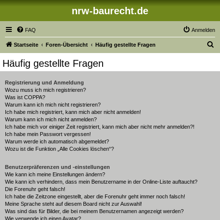
nrw-baurecht.de
FAQ
Anmelden
S
Startseite
Foren-Übersicht
Häufig gestellte Fragen
u
Häufig gestellte Fragen
c
h
Registrierung und Anmeldung
Wozu muss ich mich registrieren?
e
Was ist COPPA?
Warum kann ich mich nicht registrieren?
Ich habe mich registriert, kann mich aber nicht anmelden!
Warum kann ich mich nicht anmelden?
Ich habe mich vor einiger Zeit registriert, kann mich aber nicht mehr anmelden?!
Ich habe mein Passwort vergessen!
Warum werde ich automatisch abgemeldet?
Wozu ist die Funktion „Alle Cookies löschen“?
Benutzerpräferenzen und -einstellungen
Wie kann ich meine Einstellungen ändern?
Wie kann ich verhindern, dass mein Benutzername in der Online-Liste auftaucht?
Die Forenuhr geht falsch!
Ich habe die Zeitzone eingestellt, aber die Forenuhr geht immer noch falsch!
Meine Sprache steht auf diesem Board nicht zur Auswahl!
Was sind das für Bilder, die bei meinem Benutzernamen angezeigt werden?
Wie verwende ich einen Avatar?