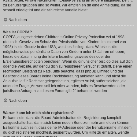
Avatarbilder, Private Nachrichten, E-Mail-Versand an andere Mitglieder, Beitritt
zu Benutzergruppen und so weiter. Wir empfehlen dir eine Anmeldung, da sie
schnell erledigt ist und dir zahlreiche Vorteile bietet.
Nach oben
Was ist COPPA?
COPPA, ausgeschrieben Children’s Online Privacy Protection Act of 1998
(deutsch: Gesetz zum Schutz der Privatsphäre von Kindern im Internet von
1998) ist ein Gesetz in den USA, welches festlegt, dass Websites, die
möglicherweise persönliche Daten von Kindern unter 13 Jahren erheben,
hierzu die Zustimmung der Eltern beziehungsweise des oder der
Erziehungsberechtigten benötigen. Wenn du dir unsicher bist, ob dies auf dich
oder die Website, auf der du dich zu registrieren versuchst, zutrifft, ziehe einen
rechtlichen Beistand zu Rate. Bitte beachte, dass phpBB Limited und der
Besitzer dieses Boards keine Rechtsberatung anbieten kann und nicht die
Anlaufstelle für Rechtsangelegenheiten jeglicher Art ist; außer solchen, die
unter der Frage „An wen soll ich mich wenden, falls es Beschwerden oder
juristische Anfragen zu diesem Forum gibt?“ behandelt werden.
Nach oben
Warum kann ich mich nicht registrieren?
Es kann sein, dass die Board-Administration die Registrierung komplett
ausgeschaltet hat, damit sich keine neuen Benutzer mehr anmelden können.
Es könnte auch sein, dass deine IP-Adresse oder der Benutzername, mit dem
du dich registrieren möchtest, gesperrt wurden. Um Hilfe zu erhalten, wende