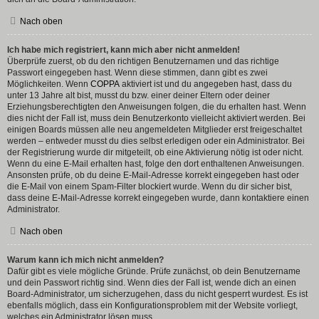
Nach oben
Ich habe mich registriert, kann mich aber nicht anmelden!
Überprüfe zuerst, ob du den richtigen Benutzernamen und das richtige
Passwort eingegeben hast. Wenn diese stimmen, dann gibt es zwei
Möglichkeiten. Wenn
COPPA
aktiviert ist und du angegeben hast, dass du
unter 13 Jahre alt bist, musst du bzw. einer deiner Eltern oder deiner
Erziehungsberechtigten den Anweisungen folgen, die du erhalten hast. Wenn
dies nicht der Fall ist, muss dein Benutzerkonto vielleicht aktiviert werden. Bei
einigen Boards müssen alle neu angemeldeten Mitglieder erst freigeschaltet
werden – entweder musst du dies selbst erledigen oder ein Administrator. Bei
der Registrierung wurde dir mitgeteilt, ob eine Aktivierung nötig ist oder nicht.
Wenn du eine E-Mail erhalten hast, folge den dort enthaltenen Anweisungen.
Ansonsten prüfe, ob du deine E-Mail-Adresse korrekt eingegeben hast oder
die E-Mail von einem Spam-Filter blockiert wurde. Wenn du dir sicher bist,
dass deine E-Mail-Adresse korrekt eingegeben wurde, dann kontaktiere einen
Administrator.
Nach oben
Warum kann ich mich nicht anmelden?
Dafür gibt es viele mögliche Gründe. Prüfe zunächst, ob dein Benutzername
und dein Passwort richtig sind. Wenn dies der Fall ist, wende dich an einen
Board-Administrator, um sicherzugehen, dass du nicht gesperrt wurdest. Es ist
ebenfalls möglich, dass ein Konfigurationsproblem mit der Website vorliegt,
welches ein Administrator lösen muss.