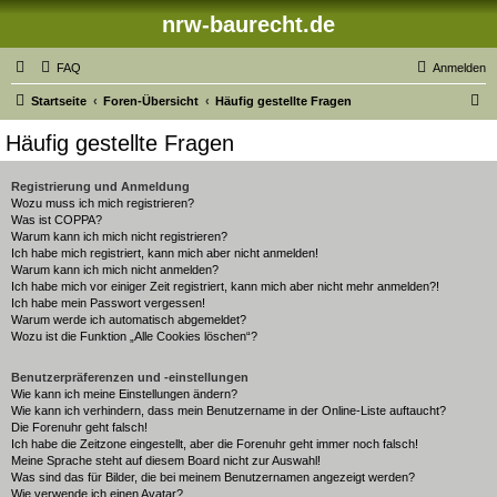
nrw-baurecht.de
FAQ
Anmelden
S
Startseite
Foren-Übersicht
Häufig gestellte Fragen
u
Häufig gestellte Fragen
c
h
Registrierung und Anmeldung
Wozu muss ich mich registrieren?
e
Was ist COPPA?
Warum kann ich mich nicht registrieren?
Ich habe mich registriert, kann mich aber nicht anmelden!
Warum kann ich mich nicht anmelden?
Ich habe mich vor einiger Zeit registriert, kann mich aber nicht mehr anmelden?!
Ich habe mein Passwort vergessen!
Warum werde ich automatisch abgemeldet?
Wozu ist die Funktion „Alle Cookies löschen“?
Benutzerpräferenzen und -einstellungen
Wie kann ich meine Einstellungen ändern?
Wie kann ich verhindern, dass mein Benutzername in der Online-Liste auftaucht?
Die Forenuhr geht falsch!
Ich habe die Zeitzone eingestellt, aber die Forenuhr geht immer noch falsch!
Meine Sprache steht auf diesem Board nicht zur Auswahl!
Was sind das für Bilder, die bei meinem Benutzernamen angezeigt werden?
Wie verwende ich einen Avatar?