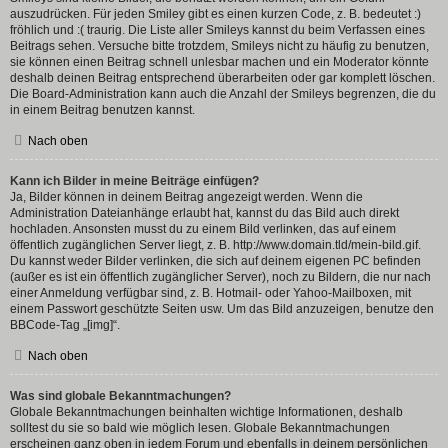
auszudrücken. Für jeden Smiley gibt es einen kurzen Code, z. B. bedeutet :)
fröhlich und :( traurig. Die Liste aller Smileys kannst du beim Verfassen eines
Beitrags sehen. Versuche bitte trotzdem, Smileys nicht zu häufig zu benutzen,
sie können einen Beitrag schnell unlesbar machen und ein Moderator könnte
deshalb deinen Beitrag entsprechend überarbeiten oder gar komplett löschen.
Die Board-Administration kann auch die Anzahl der Smileys begrenzen, die du
in einem Beitrag benutzen kannst.
Nach oben
Kann ich Bilder in meine Beiträge einfügen?
Ja, Bilder können in deinem Beitrag angezeigt werden. Wenn die
Administration Dateianhänge erlaubt hat, kannst du das Bild auch direkt
hochladen. Ansonsten musst du zu einem Bild verlinken, das auf einem
öffentlich zugänglichen Server liegt, z. B. http://www.domain.tld/mein-bild.gif.
Du kannst weder Bilder verlinken, die sich auf deinem eigenen PC befinden
(außer es ist ein öffentlich zugänglicher Server), noch zu Bildern, die nur nach
einer Anmeldung verfügbar sind, z. B. Hotmail- oder Yahoo-Mailboxen, mit
einem Passwort geschützte Seiten usw. Um das Bild anzuzeigen, benutze den
BBCode-Tag „[img]“.
Nach oben
Was sind globale Bekanntmachungen?
Globale Bekanntmachungen beinhalten wichtige Informationen, deshalb
solltest du sie so bald wie möglich lesen. Globale Bekanntmachungen
erscheinen ganz oben in jedem Forum und ebenfalls in deinem persönlichen