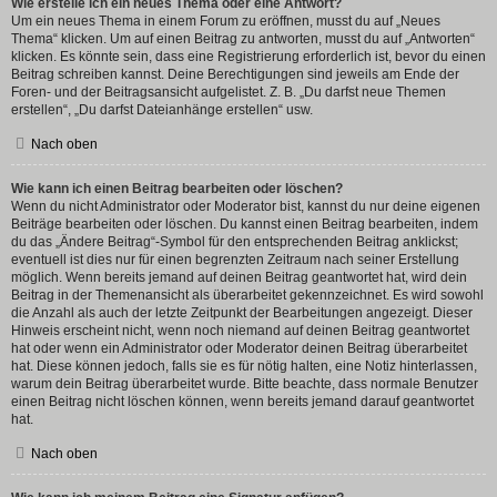
Wie erstelle ich ein neues Thema oder eine Antwort?
Um ein neues Thema in einem Forum zu eröffnen, musst du auf „Neues
Thema“ klicken. Um auf einen Beitrag zu antworten, musst du auf „Antworten“
klicken. Es könnte sein, dass eine Registrierung erforderlich ist, bevor du einen
Beitrag schreiben kannst. Deine Berechtigungen sind jeweils am Ende der
Foren- und der Beitragsansicht aufgelistet. Z. B. „Du darfst neue Themen
erstellen“, „Du darfst Dateianhänge erstellen“ usw.
Nach oben
Wie kann ich einen Beitrag bearbeiten oder löschen?
Wenn du nicht Administrator oder Moderator bist, kannst du nur deine eigenen
Beiträge bearbeiten oder löschen. Du kannst einen Beitrag bearbeiten, indem
du das „Ändere Beitrag“-Symbol für den entsprechenden Beitrag anklickst;
eventuell ist dies nur für einen begrenzten Zeitraum nach seiner Erstellung
möglich. Wenn bereits jemand auf deinen Beitrag geantwortet hat, wird dein
Beitrag in der Themenansicht als überarbeitet gekennzeichnet. Es wird sowohl
die Anzahl als auch der letzte Zeitpunkt der Bearbeitungen angezeigt. Dieser
Hinweis erscheint nicht, wenn noch niemand auf deinen Beitrag geantwortet
hat oder wenn ein Administrator oder Moderator deinen Beitrag überarbeitet
hat. Diese können jedoch, falls sie es für nötig halten, eine Notiz hinterlassen,
warum dein Beitrag überarbeitet wurde. Bitte beachte, dass normale Benutzer
einen Beitrag nicht löschen können, wenn bereits jemand darauf geantwortet
hat.
Nach oben