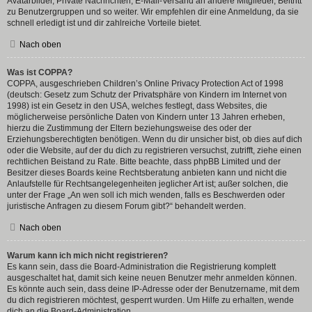
Avatarbilder, Private Nachrichten, E-Mail-Versand an andere Mitglieder, Beitritt
zu Benutzergruppen und so weiter. Wir empfehlen dir eine Anmeldung, da sie
schnell erledigt ist und dir zahlreiche Vorteile bietet.
Nach oben
Was ist COPPA?
COPPA, ausgeschrieben Children’s Online Privacy Protection Act of 1998
(deutsch: Gesetz zum Schutz der Privatsphäre von Kindern im Internet von
1998) ist ein Gesetz in den USA, welches festlegt, dass Websites, die
möglicherweise persönliche Daten von Kindern unter 13 Jahren erheben,
hierzu die Zustimmung der Eltern beziehungsweise des oder der
Erziehungsberechtigten benötigen. Wenn du dir unsicher bist, ob dies auf dich
oder die Website, auf der du dich zu registrieren versuchst, zutrifft, ziehe einen
rechtlichen Beistand zu Rate. Bitte beachte, dass phpBB Limited und der
Besitzer dieses Boards keine Rechtsberatung anbieten kann und nicht die
Anlaufstelle für Rechtsangelegenheiten jeglicher Art ist; außer solchen, die
unter der Frage „An wen soll ich mich wenden, falls es Beschwerden oder
juristische Anfragen zu diesem Forum gibt?“ behandelt werden.
Nach oben
Warum kann ich mich nicht registrieren?
Es kann sein, dass die Board-Administration die Registrierung komplett
ausgeschaltet hat, damit sich keine neuen Benutzer mehr anmelden können.
Es könnte auch sein, dass deine IP-Adresse oder der Benutzername, mit dem
du dich registrieren möchtest, gesperrt wurden. Um Hilfe zu erhalten, wende
dich an die Board-Administration.