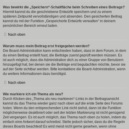
Was bewirkt die „Speichern“-Schaltfläche beim Schreiben eines Beitrags?
Hiermit kannst du die geschriebene Entwürfe speichern und zu einem
späteren Zeitpunkt vervollständigen und absenden. Den gesicherten Beitrag
kannst du mit der Funktion „Gespeicherte Entwürfe verwalten“ in deinem
persönlichen Bereich erneut laden.
Nach oben
Warum muss mein Beitrag erst freigegeben werden?
Die Board-Administration kann entschieden haben, dass in dem Forum, in dem
du einen Beitrag erstellt hast, die Beiträge zuerst geprüft werden müssen. Es
ist auch möglich, dass die Administration dich zu einer Gruppe von Benutzern
hinzugefügt hat, bei denen sie die Beiträge erst begutachten möchte, bevor sie
auf der Seite sichtbar werden. Bitte kontaktiere die Board-Administration, wenn
du weitere Informationen dazu benötigst.
Nach oben
Wie markiere ich ein Thema als neu?
Durch Klicken des „Thema als neu markieren“-Links in der Beitragsansicht
kannst du das Thema wieder ganz nach oben auf die erste Seite des Forums
holen. Wenn du den entsprechenden Link nicht siehst, dann ist die Funktion
möglicherweise deaktiviert oder seit der letzten Markierung ist nicht genügend
Zeit vergangen. Es ist auch möglich, das Thema nach oben zu holen, indem du
einfach eine Antwort darauf schreibst. Stelle jedoch sicher, dass du die Regeln
dieses Boards beachtest! Es wird meist nicht gerne gesehen, wenn ohne