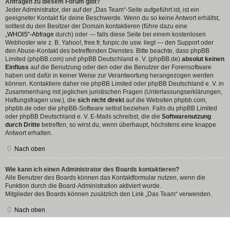
Anfragen zu diesem Forum gibt?
Jeder Administrator, der auf der „Das Team“-Seite aufgeführt ist, ist ein
geeigneter Kontakt für deine Beschwerde. Wenn du so keine Antwort erhältst,
solltest du den Besitzer der Domain kontaktieren (führe dazu eine
„WHOIS“-Abfrage
durch) oder — falls diese Seite bei einem kostenlosen
Webhoster wie z. B. Yahoo!, free.fr, funpic.de usw. liegt — den Support oder
den Abuse-Kontakt des betreffenden Dienstes. Bitte beachte, dass phpBB
Limited (phpBB.com) und phpBB Deutschland e. V. (phpBB.de)
absolut keinen
Einfluss
auf die Benutzung oder den oder die Benutzer der Forensoftware
haben und dafür in keiner Weise zur Verantwortung herangezogen werden
können. Kontaktiere daher nie phpBB Limited oder phpBB Deutschland e. V. in
Zusammenhang mit jeglichen juristischen Fragen (Unterlassungserklärungen,
Haftungsfragen usw.), die
sich nicht direkt
auf die Websiten phpbb.com,
phpbb.de oder die phpBB-Software selbst beziehen. Falls du phpBB Limited
oder phpBB Deutschland e. V. E-Mails schreibst, die die
Softwarenutzung
durch Dritte
betreffen, so wirst du, wenn überhaupt, höchstens eine knappe
Antwort erhalten.
Nach oben
Wie kann ich einen Administrator des Boards kontaktieren?
Alle Benutzer des Boards können das Kontaktformular nutzen, wenn die
Funktion durch die Board-Administration aktiviert wurde.
Mitglieder des Boards können zusätzlich den Link „Das Team“ verwenden.
Nach oben