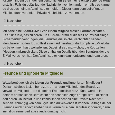
löschen, indem du in deinem persönlichen Bereich eine entsprechende Regel
erstellst. Falls du belästigende Nachrichten von jemandem erhältst, so kannst
du dies auch einem Administrator melden. Dieser kann dem betreffenden
Mitglied dann verbieten, Private Nachrichten zu versenden.
Nach oben
Ich habe eine Spam-E-Mail von einem Mitglied dieses Forums erhalten!
Es tut uns leid, das zu hören. Das E-Mail-Formular dieses Forums hat einige
Sicherheitsvorkehrungen, die Benutzer, die solche Nachrichten senden,
identifizieren sollen. Du solltest einem Administrator die komplette E-Mail, die
du bekommen hast, weiterleiten. Dabei ist es ganz wichtig, die Kopfzeilen
(Headers) mitzuschicken. Diese enthalten Details über den Benutzer, der die
E-Mail verschickt hat. Der Administrator kann dann entsprechend reagieren.
Nach oben
Freunde und ignorierte Mitglieder
Wozu benötige ich die Listen der Freunde und ignorierten Mitglieder?
Du kannst diese Listen benutzen, um andere Mitglieder des Boards zu
verwalten. Mitglieder, die du deiner Freundesliste hinzufügst, werden in
deinem persönlichen Bereich für den schnellen Zugriff aufgelistet. Du siehst
dort deren Onlinestatus und kannst ihnen schnell eine Private Nachricht
senden. Abhängig von dem Style, den du verwendest, können Beiträge deiner
Freunde auch hervorgehoben sein. Wenn du einen Benutzer ignorierst, dann
siehst du seine Beiträge standardmäßig nicht.