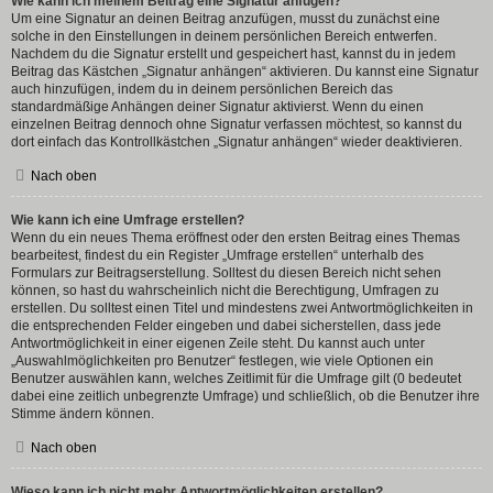
Wie kann ich meinem Beitrag eine Signatur anfügen?
Um eine Signatur an deinen Beitrag anzufügen, musst du zunächst eine
solche in den Einstellungen in deinem persönlichen Bereich entwerfen.
Nachdem du die Signatur erstellt und gespeichert hast, kannst du in jedem
Beitrag das Kästchen „Signatur anhängen“ aktivieren. Du kannst eine Signatur
auch hinzufügen, indem du in deinem persönlichen Bereich das
standardmäßige Anhängen deiner Signatur aktivierst. Wenn du einen
einzelnen Beitrag dennoch ohne Signatur verfassen möchtest, so kannst du
dort einfach das Kontrollkästchen „Signatur anhängen“ wieder deaktivieren.
Nach oben
Wie kann ich eine Umfrage erstellen?
Wenn du ein neues Thema eröffnest oder den ersten Beitrag eines Themas
bearbeitest, findest du ein Register „Umfrage erstellen“ unterhalb des
Formulars zur Beitragserstellung. Solltest du diesen Bereich nicht sehen
können, so hast du wahrscheinlich nicht die Berechtigung, Umfragen zu
erstellen. Du solltest einen Titel und mindestens zwei Antwortmöglichkeiten in
die entsprechenden Felder eingeben und dabei sicherstellen, dass jede
Antwortmöglichkeit in einer eigenen Zeile steht. Du kannst auch unter
„Auswahlmöglichkeiten pro Benutzer“ festlegen, wie viele Optionen ein
Benutzer auswählen kann, welches Zeitlimit für die Umfrage gilt (0 bedeutet
dabei eine zeitlich unbegrenzte Umfrage) und schließlich, ob die Benutzer ihre
Stimme ändern können.
Nach oben
Wieso kann ich nicht mehr Antwortmöglichkeiten erstellen?