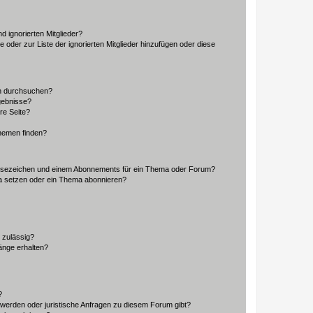
d ignorierten Mitglieder?
e oder zur Liste der ignorierten Mitglieder hinzufügen oder diese
en durchsuchen?
gebnisse?
re Seite?
hemen finden?
esezeichen und einem Abonnements für ein Thema oder Forum?
a setzen oder ein Thema abonnieren?
 zulässig?
hänge erhalten?
?
hwerden oder juristische Anfragen zu diesem Forum gibt?