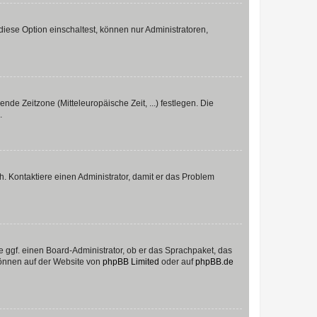
iese Option einschaltest, können nur Administratoren,
nde Zeitzone (Mitteleuropäische Zeit, ...) festlegen. Die
.
sch. Kontaktiere einen Administrator, damit er das Problem
e ggf. einen Board-Administrator, ob er das Sprachpaket, das
 können auf der Website von
phpBB Limited
oder auf
phpBB.de