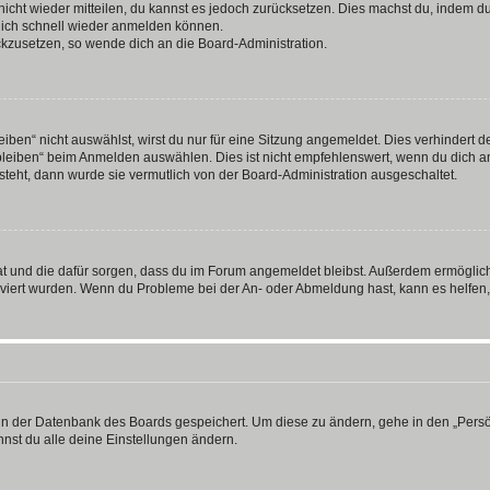
 nicht wieder mitteilen, du kannst es jedoch zurücksetzen. Dies machst du, indem 
 dich schnell wieder anmelden können.
ückzusetzen, so wende dich an die Board-Administration.
en“ nicht auswählst, wirst du nur für eine Sitzung angemeldet. Dies verhindert 
leiben“ beim Anmelden auswählen. Dies ist nicht empfehlenswert, wenn du dich an
 steht, dann wurde sie vermutlich von der Board-Administration ausgeschaltet.
 hat und die dafür sorgen, dass du im Forum angemeldet bleibst. Außerdem ermögli
tiviert wurden. Wenn du Probleme bei der An- oder Abmeldung hast, kann es helfen
n in der Datenbank des Boards gespeichert. Um diese zu ändern, gehe in den „Persö
nst du alle deine Einstellungen ändern.