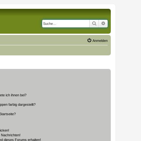
Suche
Erweiterte Suche
Anmelden
ete ich ihnen bei?
en farbig dargestellt?
tartseite?
icken!
 Nachrichten!
ed dieses Forums erhalten!