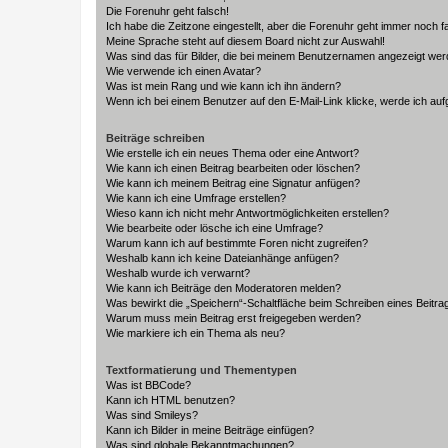
Die Forenuhr geht falsch!
Ich habe die Zeitzone eingestellt, aber die Forenuhr geht immer noch f
Meine Sprache steht auf diesem Board nicht zur Auswahl!
Was sind das für Bilder, die bei meinem Benutzernamen angezeigt we
Wie verwende ich einen Avatar?
Was ist mein Rang und wie kann ich ihn ändern?
Wenn ich bei einem Benutzer auf den E-Mail-Link klicke, werde ich au
Beiträge schreiben
Wie erstelle ich ein neues Thema oder eine Antwort?
Wie kann ich einen Beitrag bearbeiten oder löschen?
Wie kann ich meinem Beitrag eine Signatur anfügen?
Wie kann ich eine Umfrage erstellen?
Wieso kann ich nicht mehr Antwortmöglichkeiten erstellen?
Wie bearbeite oder lösche ich eine Umfrage?
Warum kann ich auf bestimmte Foren nicht zugreifen?
Weshalb kann ich keine Dateianhänge anfügen?
Weshalb wurde ich verwarnt?
Wie kann ich Beiträge den Moderatoren melden?
Was bewirkt die „Speichern“-Schaltfläche beim Schreiben eines Beitra
Warum muss mein Beitrag erst freigegeben werden?
Wie markiere ich ein Thema als neu?
Textformatierung und Thementypen
Was ist BBCode?
Kann ich HTML benutzen?
Was sind Smileys?
Kann ich Bilder in meine Beiträge einfügen?
Was sind globale Bekanntmachungen?