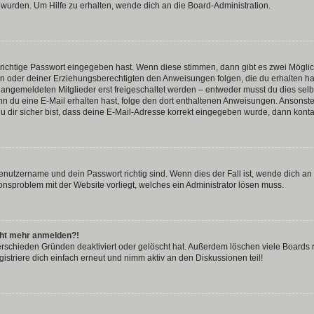
 wurden. Um Hilfe zu erhalten, wende dich an die Board-Administration.
 richtige Passwort eingegeben hast. Wenn diese stimmen, dann gibt es zwei Mögl
tern oder deiner Erziehungsberechtigten den Anweisungen folgen, die du erhalten ha
u angemeldeten Mitglieder erst freigeschaltet werden – entweder musst du dies selbs
. Wenn du eine E-Mail erhalten hast, folge den dort enthaltenen Anweisungen. Ansons
 dir sicher bist, dass deine E-Mail-Adresse korrekt eingegeben wurde, dann kontak
Benutzername und dein Passwort richtig sind. Wenn dies der Fall ist, wende dich a
ionsproblem mit der Website vorliegt, welches ein Administrator lösen muss.
icht mehr anmelden?!
erschieden Gründen deaktiviert oder gelöscht hat. Außerdem löschen viele Boards r
triere dich einfach erneut und nimm aktiv an den Diskussionen teil!