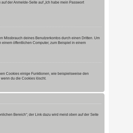
du auf der Anmelde-Seite auf „Ich habe mein Passwort
den Missbrauch deines Benutzerkontos durch einen Dritten. Um
 einem öffentlichen Computer, zum Beispiel in einem
chen Cookies einige Funktionen, wie beispielsweise den
, wenn du die Cookies löscht.
nlichen Bereich“; der Link dazu wird meist oben auf der Seite