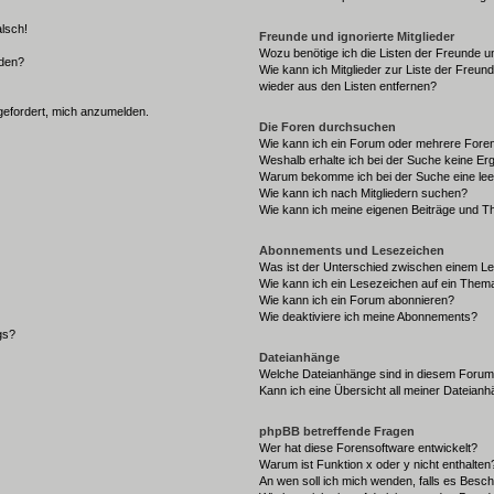
alsch!
Freunde und ignorierte Mitglieder
Wozu benötige ich die Listen der Freunde un
rden?
Wie kann ich Mitglieder zur Liste der Freund
wieder aus den Listen entfernen?
fgefordert, mich anzumelden.
Die Foren durchsuchen
Wie kann ich ein Forum oder mehrere For
Weshalb erhalte ich bei der Suche keine Er
Warum bekomme ich bei der Suche eine lee
Wie kann ich nach Mitgliedern suchen?
Wie kann ich meine eigenen Beiträge und T
Abonnements und Lesezeichen
Was ist der Unterschied zwischen einem L
Wie kann ich ein Lesezeichen auf ein Them
Wie kann ich ein Forum abonnieren?
Wie deaktiviere ich meine Abonnements?
gs?
Dateianhänge
Welche Dateianhänge sind in diesem Forum
Kann ich eine Übersicht all meiner Dateian
phpBB betreffende Fragen
Wer hat diese Forensoftware entwickelt?
Warum ist Funktion x oder y nicht enthalten
An wen soll ich mich wenden, falls es Besc