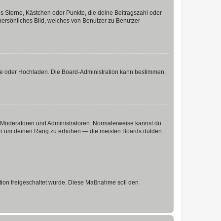
es Sterne, Kästchen oder Punkte, die deine Beitragszahl oder
 persönliches Bild, welches von Benutzer zu Benutzer
ote oder Hochladen. Die Board-Administration kann bestimmen,
ie Moderatoren und Administratoren. Normalerweise kannst du
, nur um deinen Rang zu erhöhen — die meisten Boards dulden
ration freigeschaltet wurde. Diese Maßnahme soll den