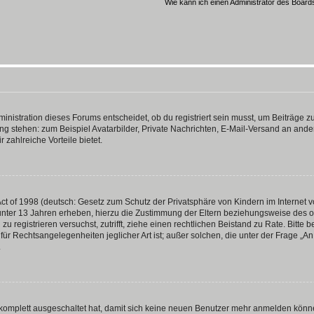
Wie kann ich einen Administrator des Board
istration dieses Forums entscheidet, ob du registriert sein musst, um Beiträge zu s
ung stehen: zum Beispiel Avatarbilder, Private Nachrichten, E-Mail-Versand an ander
 zahlreiche Vorteile bietet.
t of 1998 (deutsch: Gesetz zum Schutz der Privatsphäre von Kindern im Internet vo
unter 13 Jahren erheben, hierzu die Zustimmung der Eltern beziehungsweise des o
h zu registrieren versuchst, zutrifft, ziehe einen rechtlichen Beistand zu Rate. Bit
für Rechtsangelegenheiten jeglicher Art ist; außer solchen, die unter der Frage „
.
g komplett ausgeschaltet hat, damit sich keine neuen Benutzer mehr anmelden könn