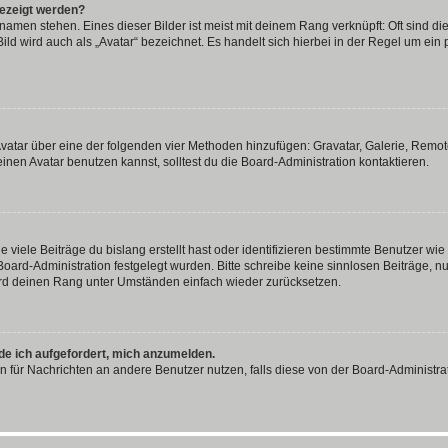
gezeigt werden?
amen stehen. Eines dieser Bilder ist meist mit deinem Rang verknüpft: Oft sind di
ld wird auch als „Avatar“ bezeichnet. Es handelt sich hierbei in der Regel um ein
 Avatar über eine der folgenden vier Methoden hinzufügen: Gravatar, Galerie, Rem
en Avatar benutzen kannst, solltest du die Board-Administration kontaktieren.
viele Beiträge du bislang erstellt hast oder identifizieren bestimmte Benutzer w
 Board-Administration festgelegt wurden. Bitte schreibe keine sinnlosen Beiträge
wird deinen Rang unter Umständen einfach wieder zurücksetzen.
rde ich aufgefordert, mich anzumelden.
ion für Nachrichten an andere Benutzer nutzen, falls diese von der Board-Administ