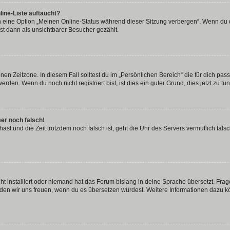
ine-Liste auftaucht?
n eine Option „Meinen Online-Status während dieser Sitzung verbergen“. Wenn du d
st dann als unsichtbarer Besucher gezählt.
en Zeitzone. In diesem Fall solltest du im „Persönlichen Bereich“ die für dich passe
den. Wenn du noch nicht registriert bist, ist dies ein guter Grund, dies jetzt zu tun
mer noch falsch!
t hast und die Zeit trotzdem noch falsch ist, geht die Uhr des Servers vermutlich fal
t installiert oder niemand hat das Forum bislang in deine Sprache übersetzt. Frag
, würden wir uns freuen, wenn du es übersetzen würdest. Weitere Informationen dazu