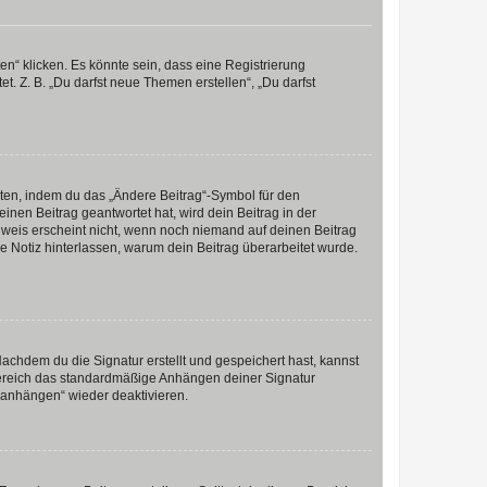
n“ klicken. Es könnte sein, dass eine Registrierung
t. Z. B. „Du darfst neue Themen erstellen“, „Du darfst
iten, indem du das „Ändere Beitrag“-Symbol für den
inen Beitrag geantwortet hat, wird dein Beitrag in der
nweis erscheint nicht, wenn noch niemand auf deinen Beitrag
ne Notiz hinterlassen, warum dein Beitrag überarbeitet wurde.
chdem du die Signatur erstellt und gespeichert hast, kannst
Bereich das standardmäßige Anhängen deiner Signatur
r anhängen“ wieder deaktivieren.