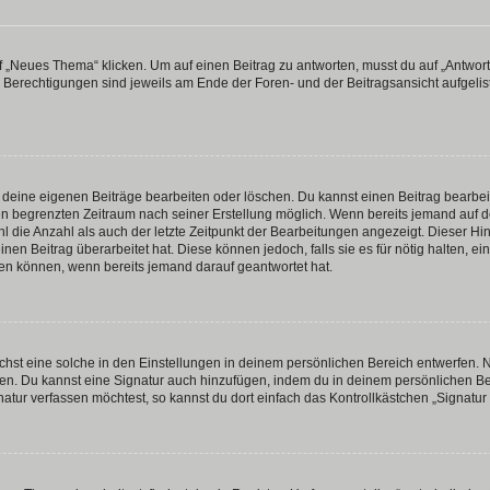
„Neues Thema“ klicken. Um auf einen Beitrag zu antworten, musst du auf „Antworte
e Berechtigungen sind jeweils am Ende der Foren- und der Beitragsansicht aufgeliste
r deine eigenen Beiträge bearbeiten oder löschen. Du kannst einen Beitrag bearbe
inen begrenzten Zeitraum nach seiner Erstellung möglich. Wenn bereits jemand auf de
 die Anzahl als auch der letzte Zeitpunkt der Bearbeitungen angezeigt. Dieser Hi
en Beitrag überarbeitet hat. Diese können jedoch, falls sie es für nötig halten, ei
hen können, wenn bereits jemand darauf geantwortet hat.
st eine solche in den Einstellungen in deinem persönlichen Bereich entwerfen. Na
eren. Du kannst eine Signatur auch hinzufügen, indem du in deinem persönlichen 
atur verfassen möchtest, so kannst du dort einfach das Kontrollkästchen „Signatu