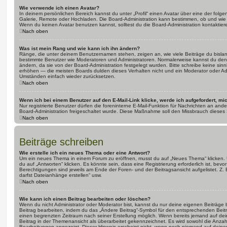
Wie verwende ich einen Avatar?
In deinem persönlichen Bereich kannst du unter „Profil“ einen Avatar über eine der folg
Galerie, Remote oder Hochladen. Die Board-Administration kann bestimmen, ob und wie
Wenn du keinen Avatar benutzen kannst, solltest du die Board-Administration kontaktier
Nach oben
Was ist mein Rang und wie kann ich ihn ändern?
Ränge, die unter deinem Benutzernamen stehen, zeigen an, wie viele Beiträge du bislang e
bestimmte Benutzer wie Moderatoren und Administratoren. Normalerweise kannst du den 
ändern, da sie von der Board-Administration festgelegt wurden. Bitte schreibe keine si
erhöhen — die meisten Boards dulden dieses Verhalten nicht und ein Moderator oder Adm
Umständen einfach wieder zurücksetzen.
Nach oben
Wenn ich bei einem Benutzer auf den E-Mail-Link klicke, werde ich aufgefordert, m
Nur registrierte Benutzer dürfen die foreninterne E-Mail-Funktion für Nachrichten an ande
Board-Administration freigeschaltet wurde. Diese Maßnahme soll den Missbrauch dieses
Nach oben
Beiträge schreiben
Wie erstelle ich ein neues Thema oder eine Antwort?
Um ein neues Thema in einem Forum zu eröffnen, musst du auf „Neues Thema“ klicken. 
du auf „Antworten“ klicken. Es könnte sein, dass eine Registrierung erforderlich ist, bev
Berechtigungen sind jeweils am Ende der Foren- und der Beitragsansicht aufgelistet. Z. 
darfst Dateianhänge erstellen“ usw.
Nach oben
Wie kann ich einen Beitrag bearbeiten oder löschen?
Wenn du nicht Administrator oder Moderator bist, kannst du nur deine eigenen Beiträge
Beitrag bearbeiten, indem du das „Ändere Beitrag“-Symbol für den entsprechenden Beitrag 
einen begrenzten Zeitraum nach seiner Erstellung möglich. Wenn bereits jemand auf dein
Beitrag in der Themenansicht als überarbeitet gekennzeichnet. Es wird sowohl die Anzahl
Bearbeitungen angezeigt. Dieser Hinweis erscheint nicht, wenn noch niemand auf deine