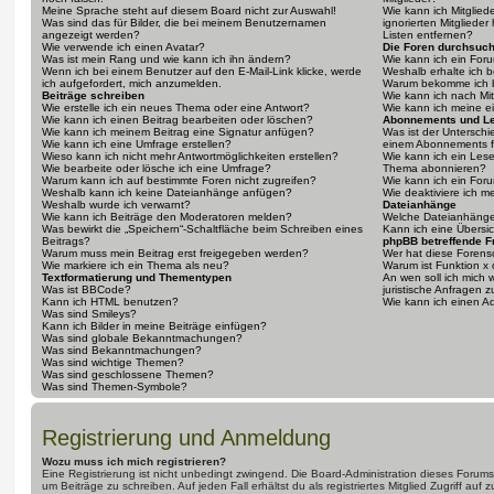
Meine Sprache steht auf diesem Board nicht zur Auswahl!
Wie kann ich Mitgliede
Was sind das für Bilder, die bei meinem Benutzernamen
ignorierten Mitgliede
angezeigt werden?
Listen entfernen?
Wie verwende ich einen Avatar?
Die Foren durchsuc
Was ist mein Rang und wie kann ich ihn ändern?
Wie kann ich ein For
Wenn ich bei einem Benutzer auf den E-Mail-Link klicke, werde
Weshalb erhalte ich 
ich aufgefordert, mich anzumelden.
Warum bekomme ich be
Beiträge schreiben
Wie kann ich nach Mi
Wie erstelle ich ein neues Thema oder eine Antwort?
Wie kann ich meine e
Wie kann ich einen Beitrag bearbeiten oder löschen?
Abonnements und L
Wie kann ich meinem Beitrag eine Signatur anfügen?
Was ist der Untersch
Wie kann ich eine Umfrage erstellen?
einem Abonnements f
Wieso kann ich nicht mehr Antwortmöglichkeiten erstellen?
Wie kann ich ein Les
Wie bearbeite oder lösche ich eine Umfrage?
Thema abonnieren?
Warum kann ich auf bestimmte Foren nicht zugreifen?
Wie kann ich ein For
Weshalb kann ich keine Dateianhänge anfügen?
Wie deaktiviere ich 
Weshalb wurde ich verwarnt?
Dateianhänge
Wie kann ich Beiträge den Moderatoren melden?
Welche Dateianhänge 
Was bewirkt die „Speichern“-Schaltfläche beim Schreiben eines
Kann ich eine Übersic
Beitrags?
phpBB betreffende F
Warum muss mein Beitrag erst freigegeben werden?
Wer hat diese Forenso
Wie markiere ich ein Thema als neu?
Warum ist Funktion x 
Textformatierung und Thementypen
An wen soll ich mich
Was ist BBCode?
juristische Anfragen 
Kann ich HTML benutzen?
Wie kann ich einen Ad
Was sind Smileys?
Kann ich Bilder in meine Beiträge einfügen?
Was sind globale Bekanntmachungen?
Was sind Bekanntmachungen?
Was sind wichtige Themen?
Was sind geschlossene Themen?
Was sind Themen-Symbole?
Registrierung und Anmeldung
Wozu muss ich mich registrieren?
Eine Registrierung ist nicht unbedingt zwingend. Die Board-Administration dieses Forums 
um Beiträge zu schreiben. Auf jeden Fall erhältst du als registriertes Mitglied Zugriff auf