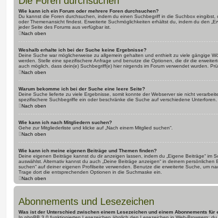
Die Foren durchsuchen
Wie kann ich ein Forum oder mehrere Foren durchsuchen?
Du kannst die Foren durchsuchen, indem du einen Suchbegriff in die Suchbox eingibst, d
oder Themenansicht findest. Erweiterte Suchmöglichkeiten erhältst du, indem du den „Erw
jeder Seite des Forums aus verfügbar ist.
Nach oben
Weshalb erhalte ich bei der Suche keine Ergebnisse?
Deine Suche war möglicherweise zu allgemein gehalten und enthielt zu viele gängige Wör
werden. Stelle eine spezifischere Anfrage und benutze die Optionen, die dir die erweiter
auch möglich, dass dein(e) Suchbegriff(e) hier nirgends im Forum verwendet wurden. Prüf
Nach oben
Warum bekomme ich bei der Suche eine leere Seite?
Deine Suche lieferte zu viele Ergebnisse, somit konnte der Webserver sie nicht verarbei
spezifischere Suchbegriffe ein oder beschränke die Suche auf verschiedene Unterforen.
Nach oben
Wie kann ich nach Mitgliedern suchen?
Gehe zur Mitgliederliste und klicke auf „Nach einem Mitglied suchen“.
Nach oben
Wie kann ich meine eigenen Beiträge und Themen finden?
Deine eigenen Beiträge kannst du dir anzeigen lassen, indem du „Eigene Beiträge“ im Sc
auswählst. Alternativ kannst du auch „Deine Beiträge anzeigen“ in deinem persönlichen 
suchen“ auf deiner eigenen Profilseite verwenden. Benutze die erweiterte Suche, um na
Trage dort die entsprechenden Optionen in die Suchmaske ein.
Nach oben
Abonnements und Lesezeichen
Was ist der Unterschied zwischen einem Lesezeichen und einem Abonnements für
In phpBB 3.0 funktionierten Lesezeichen ähnlich den Lesezeichen in Web-Browsern: du