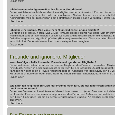
Nach oben
Ich bekomme ständig unerwünschte Private Nachrichten!
Du kannst Private Nachrichten, die dir ein Mitglied sendet, automatisch löschen, indem 
entsprechende Regel erstellst. Falls du belästigende Nachrichten von jemandem erhälts
Administrator melden. Dieser kann dem betreffenden Mitglied dann verbieten, Private N
Nach oben
Ich habe eine Spam-E-Mail von einem Mitglied dieses Forums erhalten!
Es tut uns leid, das zu hören. Das E-Mail-Formular dieses Forums hat einige Sicherheits
Nachrichten senden, identifizieren sollen. Du solltest einem Administrator die komplette 
Dabei ist es ganz wichtig, die Kopfzeilen (Headers) mitzuschicken. Diese enthalten Detai
verschickt hat. Der Administrator kann dann entsprechend reagieren.
Nach oben
Freunde und ignorierte Mitglieder
Wozu benötige ich die Listen der Freunde und ignorierten Mitglieder?
Du kannst diese Listen benutzen, um andere Mitglieder des Boards zu verwalten. Mitglied
hinzufügst, werden in deinem persönlichen Bereich für den schnellen Zugriff aufgelistet.
kannst ihnen schnell eine Private Nachricht senden. Abhängig von dem Style, den du v
Freunde auch hervorgehoben sein. Wenn du einen Benutzer ignorierst, dann siehst du s
Nach oben
Wie kann ich Mitglieder zur Liste der Freunde oder zur Liste der ignorierten Mitglie
den Listen entfernen?
Du kannst Benutzer auf zwei Arten auf diese Listen setzen: In jedem Benutzerprofil sieh
zur Liste der Freunde und einen zum Ignorieren des Benutzers. Außerdem kannst du im p
den Listen hinzufügen, indem du deren Benutzernamen eingibst. An gleicher Stelle kann
entfernen.
Nach oben