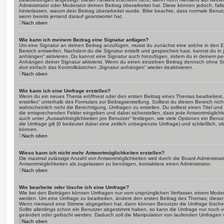
Administrator oder Moderator deinen Beitrag überarbeitet hat. Diese können jedoch, falls 
hinterlassen, warum dein Beitrag überarbeitet wurde. Bitte beachte, dass normale Benut
wenn bereits jemand darauf geantwortet hat.
Nach oben
Wie kann ich meinem Beitrag eine Signatur anfügen?
Um eine Signatur an deinen Beitrag anzufügen, musst du zunächst eine solche in den E
Bereich entwerfen. Nachdem du die Signatur erstellt und gespeichert hast, kannst du in
anhängen“ aktivieren. Du kannst eine Signatur auch hinzufügen, indem du in deinem p
Anhängen deiner Signatur aktivierst. Wenn du einen einzelnen Beitrag dennoch ohne Si
dort einfach das Kontrollkästchen „Signatur anhängen“ wieder deaktivieren.
Nach oben
Wie kann ich eine Umfrage erstellen?
Wenn du ein neues Thema eröffnest oder den ersten Beitrag eines Themas bearbeitest, 
erstellen“ unterhalb des Formulars zur Beitragserstellung. Solltest du diesen Bereich ni
wahrscheinlich nicht die Berechtigung, Umfragen zu erstellen. Du solltest einen Titel un
die entsprechenden Felder eingeben und dabei sicherstellen, dass jede Antwortmöglichkei
auch unter „Auswahlmöglichkeiten pro Benutzer“ festlegen, wie viele Optionen ein Benutz
die Umfrage gilt (0 bedeutet dabei eine zeitlich unbegrenzte Umfrage) und schließlich, 
können.
Nach oben
Wieso kann ich nicht mehr Antwortmöglichkeiten erstellen?
Die maximal zulässige Anzahl von Antwortmöglichkeiten wird durch die Board-Administrat
Antwortmöglichkeiten als zugelassen zu benötigen, kontaktiere einen Administrator.
Nach oben
Wie bearbeite oder lösche ich eine Umfrage?
Wie bei den Beiträgen können Umfragen nur vom ursprünglichen Verfasser, einem Modera
werden. Um eine Umfrage zu bearbeiten, ändere den ersten Beitrag des Themas; dieser i
Wenn niemand eine Stimme abgegeben hat, dann können Benutzer die Umfrage löschen
Sollte allerdings schon ein Benutzer abgestimmt haben, so kann die Umfrage nur noch 
geändert oder gelöscht werden. Dadurch soll die Manipulation von laufenden Umfragen 
Nach oben