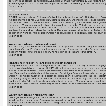
zur Verfügung stehen: zum Beispiel Avatarbilder, Private Nachrichten, E-Mail-Versand an an
Benutzergruppen und so weiter. Wir empfehlen dir eine Anmeldung, da sie schnell erledigt i
Nach oben
Was ist COPPA?
COPPA, ausgeschrieben Children’s Online Privacy Protection Act of 1998 (deutsch: Ges
Kindern im Internet von 1998) ist ein Gesetz in den USA, welches festlegt, dass Website
von Kindern unter 13 Jahren erheben, hierzu die Zustimmung der Eltern beziehungswei
benötigen. Wenn du dir unsicher bist, ob dies auf dich oder die Website, auf der du dich zu
einen rechtlichen Beistand zu Rate. Bitte beachte, dass phpBB Limited und der Besitze
anbieten kann und nicht die Anlaufstelle für Rechtsangelegenheiten jeglicher Art ist; au
soll ich mich wenden, falls es Beschwerden oder juristische Anfragen zu diesem Forum g
Nach oben
Warum kann ich mich nicht registrieren?
Es kann sein, dass die Board-Administration die Registrierung komplett ausgeschaltet h
anmelden können. Es könnte auch sein, dass deine IP-Adresse oder der Benutzername, m
gesperrt wurden. Um Hilfe zu erhalten, wende dich an die Board-Administration.
Nach oben
Ich habe mich registriert, kann mich aber nicht anmelden!
Überprüfe zuerst, ob du den richtigen Benutzernamen und das richtige Passwort einge
gibt es zwei Möglichkeiten. Wenn
COPPA
aktiviert ist und du angegeben hast, dass du un
deiner Eltern oder deiner Erziehungsberechtigten den Anweisungen folgen, die du erhalte
dein Benutzerkonto vielleicht aktiviert werden. Bei einigen Boards müssen alle neu angem
werden – entweder musst du dies selbst erledigen oder ein Administrator. Bei der Registri
Aktivierung nötig ist oder nicht. Wenn du eine E-Mail erhalten hast, folge den dort ent
du deine E-Mail-Adresse korrekt eingegeben hast oder die E-Mail von einem Spam-Filter b
dass deine E-Mail-Adresse korrekt eingegeben wurde, dann kontaktiere einen Administrat
Nach oben
Warum kann ich mich nicht anmelden?
Dafür gibt es viele mögliche Gründe. Prüfe zunächst, ob dein Benutzername und dein Pass
wende dich an einen Board-Administrator, um sicherzugehen, dass du nicht gesperrt wurde
Konfigurationsproblem mit der Website vorliegt, welches ein Administrator lösen muss.
Nach oben