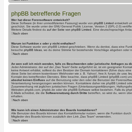
phpBB betreffende Fragen
Wer hat diese Forensoftware entwickelt?
Diese Software (in ihrer unmodifizierten Fassung) wurde von
phpBB Limited
entwickelt und
geschützt. Sie wurde unter der GNU General Public License, Version 2 (GPL-2.0) veröffen
Weitere Details findest du
auf der Seite von phpBB Limited
. Eine deutschsprachige Anlauf
Nach oben
Warum ist Funktion x oder y nicht enthalten?
Diese Software wurde von phpBB Limited geschrieben. Wenn du denkst, dass eine Funkt
besuche
phpBB Ideas
, wo du deine Stimme für bestehende Vorschläge abgeben oder n
Nach oben
An wen soll ich mich wenden, falls es Beschwerden oder juristische Anfragen zu d
Jeder Administrator, der auf der „Das Team“-Seite aufgeführt ist, ist ein geeigneter Kon
keine Antwort erhältst, solltest du den Besitzer der Domain kontaktieren (führe dazu ein
diese Seite bei einem kostenlosen Webhoster wie z. B. Yahoo!, free.fr, funpic.de usw. l
Kontakt des betreffenden Dienstes. Bitte beachte, dass phpBB Limited (phpBB.com) u
absolut keinen Einfluss
auf die Benutzung oder den oder die Benutzer der Forensoftwa
Verantwortung herangezogen werden können. Kontaktiere daher nie phpBB Limited oder
Zusammenhang mit jeglichen juristischen Fragen (Unterlassungserklärungen, Haftungsfr
Websiten phpbb.com, phpbb.de oder die phpBB-Software selbst beziehen. Falls du php
E-Mails schreibst, die die
Softwarenutzung durch Dritte
betreffen, so wirst du, wenn üb
erhalten.
Nach oben
Wie kann ich einen Administrator des Boards kontaktieren?
Alle Benutzer des Boards können das Kontaktformular nutzen, wenn die Funktion durch di
Mitglieder des Boards können zusätzlich den Link „Das Team“ verwenden.
Nach oben