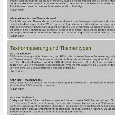
geprüft werden müssen. Es ist auch möglich, dass die Administration dich zu einer Grup
denen sie die Beiträge erst begutachten möchte, bevor sie auf der Seite sichtbar werden.
Administration, wenn du weitere Informationen dazu benötigst.
Nach oben
Wie markiere ich ein Thema als neu?
Durch Klicken des „Thema als neu markieren“-Links in der Beitragsansicht kannst du d
erste Seite des Forums holen. Wenn du den entsprechenden Link nicht siehst, dann ist d
oder seit der letzten Markierung ist nicht genügend Zeit vergangen. Es ist auch möglic
du einfach eine Antwort darauf schreibst. Stelle jedoch sicher, dass du die Regeln diese
gerne gesehen, wenn ohne triftigen Grund auf alte oder abgeschlossene Themen geantw
Nach oben
Textformatierung und Thementypen
Was ist BBCode?
BBCode ist eine spezielle Umsetzung von HTML, die dir weitreichende Formatierungsmögli
zur Verwendung von BBCode werden durch die Board-Administration vergeben, können j
einzelnen Beitrag deaktiviert werden. BBCode ist ähnlich wie HTML aufgebaut, jedoch wer
spitzen („<“ und „>“) Klammern eingeschlossen. Weitere Informationen zu BBCode findest d
von der Seite zur Beitragserstellung aus zugänglich ist.
Nach oben
Kann ich HTML benutzen?
Nein, es ist nicht möglich, HTML-Code in Beiträgen zu verwenden. Die meisten Formatier
können über BBCode erreicht werden.
Nach oben
Was sind Smileys?
Smileys sind kleine Bilder, die benutzt werden können, um ein Gefühl auszudrücken. Für
z. B. bedeutet :) fröhlich und :( traurig. Die Liste aller Smileys kannst du beim Verfassen
trotzdem, Smileys nicht zu häufig zu benutzen, sie können einen Beitrag schnell unles
deshalb deinen Beitrag entsprechend überarbeiten oder gar komplett löschen. Die Board
Smileys begrenzen, die du in einem Beitrag benutzen kannst.
Nach oben