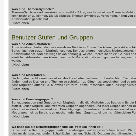
Was sind Themen-Symbole?
Themen-Symbole sind vom Autor ausgewählte Bilder, welche mit einem Thema in Verbin
kennzeichnen zu können. Die Möglichkeit, Themen-Symbole zu verwenden, hängt von de
Administration gesetzt hat.
Nach oben
Benutzer-Stufen und Gruppen
Was sind Administratoren?
Administratoren haben die umfassendsten Rechte im Forum. Sie können jede Art von Akt
Berechtigungen setzen, Mitglieder sperren, Benutzergruppen erstellen, Moderationsrech
Administrator hat, sind allerdings davon abhängig, welche Rechte ihnen ein Gründer des
erteilt hat. Administratoren können auch volle Moderationsberechtigungen haben, wenn 
wurde.
Nach oben
Was sind Moderatoren?
Die Aufgabe der Moderatoren ist es, das Geschehen im Forum zu beobachten. Sie haben
ändern und zu löschen und Themen zu schließen, zu öffnen, zu verschieben und zu teil
dass Mitglieder „offtopic“, d. h. etwas nicht zum Thema Passendes, oder Beleidigendes 
Nach oben
Was sind Benutzergruppen?
Benutzergruppen sind Gruppen von Mitgliedern, die die Mitglieder des Boards in für die 
aufteilt. Jedes Mitglied kann mehreren Gruppen angehören und jeder Gruppe können Be
erleichtert es den Administratoren, Berechtigungen für mehrere Benutzer auf einmal zu 
Moderatoren eines Bereichs zu machen oder ihnen Zugriff zu einem nichtöffentlichen F
Nach oben
Wo finde ich die Benutzergruppen und wie trete ich ihnen bei?
Du findest die Benutzergruppen unter „Benutzergruppen“ im persönlichen Bereich. Wenn 
dies mit der entsprechenden Schaltfläche machen. Nicht alle Gruppen sind allgemein offe