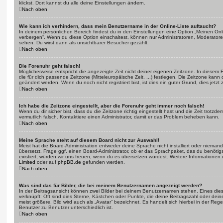
klickst. Dort kannst du alle deine Einstellungen ändern.
Nach oben
Wie kann ich verhindern, dass mein Benutzername in der Online-Liste auftaucht?
In deinem persönlichen Bereich findest du in den Einstellungen eine Option „Meinen On
verbergen“. Wenn du diese Option einschaltest, können nur Administratoren, Moderatore
sehen. Du wirst dann als unsichtbarer Besucher gezählt.
Nach oben
Die Forenuhr geht falsch!
Möglicherweise entspricht die angezeigte Zeit nicht deiner eigenen Zeitzone. In diesem Fa
die für dich passende Zeitzone (Mitteleuropäische Zeit, ...) festlegen. Die Zeitzone kann
geändert werden. Wenn du noch nicht registriert bist, ist dies ein guter Grund, dies jetzt 
Nach oben
Ich habe die Zeitzone eingestellt, aber die Forenuhr geht immer noch falsch!
Wenn du dir sicher bist, dass du die Zeitzone richtig eingestellt hast und die Zeit trotzde
vermutlich falsch. Kontaktiere einen Administrator, damit er das Problem beheben kann.
Nach oben
Meine Sprache steht auf diesem Board nicht zur Auswahl!
Meist hat die Board-Administration entweder deine Sprache nicht installiert oder nieman
übersetzt. Frage ggf. einen Board-Administrator, ob er das Sprachpaket, das du benötigst,
existiert, würden wir uns freuen, wenn du es übersetzen würdest. Weitere Informatione
Limited
oder auf
phpBB.de
gefunden werden.
Nach oben
Was sind das für Bilder, die bei meinem Benutzernamen angezeigt werden?
In der Beitragsansicht können zwei Bilder bei deinem Benutzernamen stehen. Eines diese
verknüpft: Oft sind dies Sterne, Kästchen oder Punkte, die deine Beitragszahl oder de
meist größere, Bild wird auch als „Avatar“ bezeichnet. Es handelt sich hierbei in der Reg
Benutzer zu Benutzer unterschiedlich ist.
Nach oben