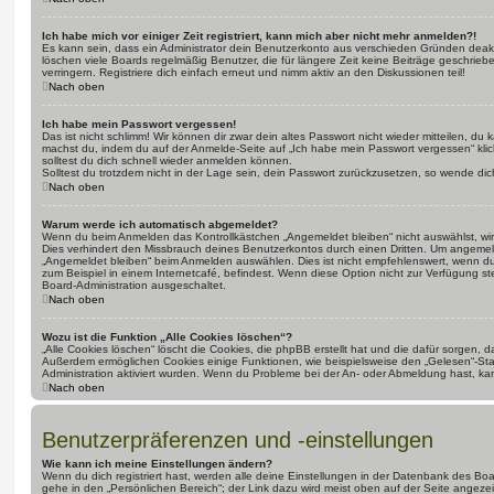
Ich habe mich vor einiger Zeit registriert, kann mich aber nicht mehr anmelden?!
Es kann sein, dass ein Administrator dein Benutzerkonto aus verschieden Gründen deakt
löschen viele Boards regelmäßig Benutzer, die für längere Zeit keine Beiträge geschri
verringern. Registriere dich einfach erneut und nimm aktiv an den Diskussionen teil!
Nach oben
Ich habe mein Passwort vergessen!
Das ist nicht schlimm! Wir können dir zwar dein altes Passwort nicht wieder mitteilen, du
machst du, indem du auf der Anmelde-Seite auf „Ich habe mein Passwort vergessen“ kli
solltest du dich schnell wieder anmelden können.
Solltest du trotzdem nicht in der Lage sein, dein Passwort zurückzusetzen, so wende dic
Nach oben
Warum werde ich automatisch abgemeldet?
Wenn du beim Anmelden das Kontrollkästchen „Angemeldet bleiben“ nicht auswählst, wirs
Dies verhindert den Missbrauch deines Benutzerkontos durch einen Dritten. Um angemel
„Angemeldet bleiben“ beim Anmelden auswählen. Dies ist nicht empfehlenswert, wenn du
zum Beispiel in einem Internetcafé, befindest. Wenn diese Option nicht zur Verfügung st
Board-Administration ausgeschaltet.
Nach oben
Wozu ist die Funktion „Alle Cookies löschen“?
„Alle Cookies löschen“ löscht die Cookies, die phpBB erstellt hat und die dafür sorgen, 
Außerdem ermöglichen Cookies einige Funktionen, wie beispielsweise den „Gelesen“-Stat
Administration aktiviert wurden. Wenn du Probleme bei der An- oder Abmeldung hast, ka
Nach oben
Benutzerpräferenzen und -einstellungen
Wie kann ich meine Einstellungen ändern?
Wenn du dich registriert hast, werden alle deine Einstellungen in der Datenbank des Bo
gehe in den „Persönlichen Bereich“; der Link dazu wird meist oben auf der Seite ange