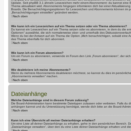
Update. Seit phpBB 3.1 ähneln Lesezeichen mehr einem Abonnement: du kannst eine Be
Thema aktualisiert wird. Abonnements hingegen informieren dich bei einer Aktualisieru
Boards. Die Benachrichtigungsoptionen für Lesezeichen und Abonnements können im pe
„Benachrichtigungen einstellen“ geändert werden.
Nach oben
Wie kann ich ein Lesezeichen auf ein Thema setzen oder ein Thema abonnieren?
Du kannst ein Lesezeichen auf ein Thema setzen oder es abonnieren, in dem du die e
Optionen“ auswählst, die sich normalerweise ober- und unterhalb des Diskussionsverlau
Wenn du bei der Antwort auf ein Thema die Option „Mich benachrichtigen, sobald eine Ant
das Thema ebenfalls für dich abonniert.
Nach oben
Wie kann ich ein Forum abonnieren?
Um ein Forum zu abonnieren, verwende im Forum den Link „Forum abonnieren“, der sich 
Nach oben
Wie deaktiviere ich meine Abonnements?
Wenn du mehrere Abonnements deaktivieren möchtest, so kannst du dies im persönlichen
„Abonnements verwalten“ machen.
Nach oben
Dateianhänge
Welche Dateianhänge sind in diesem Forum zulässig?
Die Board-Administration kann bestimmte Dateitypen zulassen oder verbieten. Falls du dir
anhängen kannst und du Unterstützung benötigst, wende dich bitte an die Board-Adminis
Nach oben
Kann ich eine Übersicht all meiner Dateianhänge erhalten?
Um eine Liste all deiner Dateianhänge zu erhalten, gehe in den persönlichen Bereich. Dor
„Dateianhänge verwalten“, über den du eine Liste deiner Dateianhänge erhalten und die
Nach oben