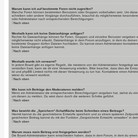
Warum kann ich auf bestimmte Foren nicht zugreifen?
Manche Foren können bestimmten Benutzern oder Gruppen vorbehalten sein. Um diese e
schreiben oder andere Vorgänge durchzuführen, brauchst du möglicherweise besondere
oder Administrator nach entsprechenden Berechtigungen.
Nach oben
Weshalb kann ich keine Dateianhänge anfügen?
Rechte für Dateianhänge können für Foren, Gruppen und einzelne Benutzer vergeben we
möglicherweise nicht erlaubt, Dateianhänge in dem Forum anzufügen, in dem du deinen 
bestimmte Gruppen dürfen Dateien hochladen. Du kannst einen Administrator kontaktieren, 
keine Dateianhänge anfügen kannst.
Nach oben
Weshalb wurde ich verwarnt?
In jedem Board gibt es eigene Regeln, die meistens von der Administration festgelegt 
verstoßen hast, kann sie dir eine Verwarnung erteilen. Bitte beachte, dass dies die Ent
ist und phpBB Limited nichts mit dieser Verwarnung zu tun hat. Kontaktiere einen Administr
wieso du verwarnt wurdest.
Nach oben
Wie kann ich Beiträge den Moderatoren melden?
Wenn ein Administrator die entsprechenden Berechtigungen vergeben hat, siehst du eine
um diesen zu melden. Du wirst dann durch die weiteren Schritte geführt.
Nach oben
Was bewirkt die „Speichern“-Schaltfläche beim Schreiben eines Beitrags?
Hiermit kannst du die geschriebene Entwürfe speichern und zu einem späteren Zeitpunk
gesicherten Beitrag kannst du mit der Funktion „Gespeicherte Entwürfe verwalten“ in de
Nach oben
Warum muss mein Beitrag erst freigegeben werden?
Die Board-Administration kann entschieden haben, dass in dem Forum, in dem du einen Bei