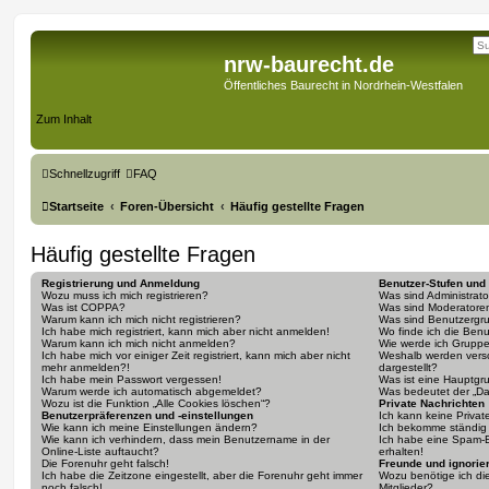
nrw-baurecht.de
Öffentliches Baurecht in Nordrhein-Westfalen
Zum Inhalt
Schnellzugriff
FAQ
Startseite
Foren-Übersicht
Häufig gestellte Fragen
Häufig gestellte Fragen
Registrierung und Anmeldung
Benutzer-Stufen und
Wozu muss ich mich registrieren?
Was sind Administrat
Was ist COPPA?
Was sind Moderatore
Warum kann ich mich nicht registrieren?
Was sind Benutzergr
Ich habe mich registriert, kann mich aber nicht anmelden!
Wo finde ich die Benu
Warum kann ich mich nicht anmelden?
Wie werde ich Gruppe
Ich habe mich vor einiger Zeit registriert, kann mich aber nicht
Weshalb werden vers
mehr anmelden?!
dargestellt?
Ich habe mein Passwort vergessen!
Was ist eine Hauptgr
Warum werde ich automatisch abgemeldet?
Was bedeutet der „Das
Wozu ist die Funktion „Alle Cookies löschen“?
Private Nachrichten
Benutzerpräferenzen und -einstellungen
Ich kann keine Privat
Wie kann ich meine Einstellungen ändern?
Ich bekomme ständig 
Wie kann ich verhindern, dass mein Benutzername in der
Ich habe eine Spam-E
Online-Liste auftaucht?
erhalten!
Die Forenuhr geht falsch!
Freunde und ignorier
Ich habe die Zeitzone eingestellt, aber die Forenuhr geht immer
Wozu benötige ich die
noch falsch!
Mitglieder?