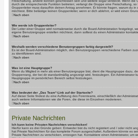
Freischaltung, andere können geschlossen sein und weitere sogar versteckt. Wenn die Gr
durch die entsprechende Funktion beitreten; verlangt die Gruppe eine Freischaltung, so 
Gruppenleiter muss daraufhin deinen Antrag annehmen. Er könnte fragen, warum du i
möchtest. Bitte belästige keinen Gruppenleiter, wenn er dich ablehnt, er wird einen Gru
Nach oben
Wie werde ich Gruppenleiter?
Der Leiter einer Gruppe wird normalerweise durch die Board-Administration festgelegt, w
eigene Benutzergruppe erstellen möchtest, dann solltest du einen Administrator kontakti
Nach oben
Weshalb werden verschiedene Benutzergruppen farbig dargestellt?
Es ist der Board-Administration möglich, den Benutzergruppen verschiedene Farben zuzut
zu identifizieren sind.
Nach oben
Was ist eine Hauptgruppe?
Wenn du Mitglied in mehr als einer Benutzergruppe bist, dient die Hauptgruppe dazu, 
Gruppenrang, der bei dir standardmäßig angezeigt wird, festzulegen. Ein Administrator 
Hauptgruppe im persönlichen Bereich selbst festzulegen.
Nach oben
Was bedeutet der „Das Team“-Link auf der Startseite?
Auf dieser Seite findest du eine Auflistung des Forenteams, einschließlich der Administra
auch weitere Informationen wie die Foren, die diese im Einzelnen moderieren.
Nach oben
Private Nachrichten
Ich kann keine Privaten Nachrichten verschicken!
Hierfür kann es drei Gründe geben: Entweder bist du nicht registriert und / oder nicht a
hat Private Nachrichten für das komplette Forum ausgeschaltet. Außerdem könnte es sein
Private Nachrichten zu verschicken, entzogen hat. Kontaktiere einen Administrator, um we