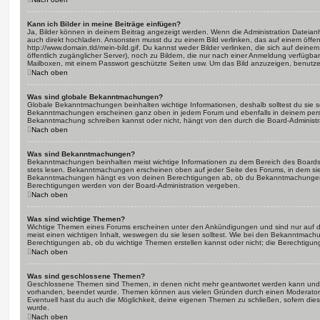
Kann ich Bilder in meine Beiträge einfügen?
Ja, Bilder können in deinem Beitrag angezeigt werden. Wenn die Administration Dateian
auch direkt hochladen. Ansonsten musst du zu einem Bild verlinken, das auf einem öffentl
http://www.domain.tld/mein-bild.gif. Du kannst weder Bilder verlinken, die sich auf deine
öffentlich zugänglicher Server), noch zu Bildern, die nur nach einer Anmeldung verfügbar
Mailboxen, mit einem Passwort geschützte Seiten usw. Um das Bild anzuzeigen, benutz
Nach oben
Was sind globale Bekanntmachungen?
Globale Bekanntmachungen beinhalten wichtige Informationen, deshalb solltest du sie s
Bekanntmachungen erscheinen ganz oben in jedem Forum und ebenfalls in deinem persö
Bekanntmachung schreiben kannst oder nicht, hängt von den durch die Board-Administ
Nach oben
Was sind Bekanntmachungen?
Bekanntmachungen beinhalten meist wichtige Informationen zu dem Bereich des Boards, i
stets lesen. Bekanntmachungen erscheinen oben auf jeder Seite des Forums, in dem sie 
Bekanntmachungen hängt es von deinen Berechtigungen ab, ob du Bekanntmachungen er
Berechtigungen werden von der Board-Administration vergeben.
Nach oben
Was sind wichtige Themen?
Wichtige Themen eines Forums erscheinen unter den Ankündigungen und sind nur auf d
meist einen wichtigen Inhalt, weswegen du sie lesen solltest. Wie bei den Bekanntmac
Berechtigungen ab, ob du wichtige Themen erstellen kannst oder nicht; die Berechtigunge
Nach oben
Was sind geschlossene Themen?
Geschlossene Themen sind Themen, in denen nicht mehr geantwortet werden kann und b
vorhanden, beendet wurde. Themen können aus vielen Gründen durch einen Moderator o
Eventuell hast du auch die Möglichkeit, deine eigenen Themen zu schließen, sofern dies
wurde.
Nach oben