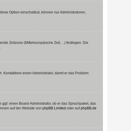
iese Option einschaltest, können nur Administratoren,
nde Zeitzone (Mitteleuropäische Zeit, ...) festlegen. Die
.
sch. Kontaktiere einen Administrator, damit er das Problem
e ggf. einen Board-Administrator, ob er das Sprachpaket, das
 können auf der Website von
phpBB Limited
oder auf
phpBB.de