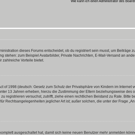
Wie kann ich einen Administrator des Board
istration dieses Forums entscheidet, ob du registriert sein musst, um Beiträge zu s
ung stehen: zum Beispiel Avatarbilder, Private Nachrichten, E-Mail-Versand an ander
 zahlreiche Vorteile bietet.
t of 1998 (deutsch: Gesetz zum Schutz der Privatsphäre von Kindern im Internet vo
unter 13 Jahren erheben, hierzu die Zustimmung der Eltern beziehungsweise des o
h zu registrieren versuchst, zutrifft, ziehe einen rechtlichen Beistand zu Rate. Bit
für Rechtsangelegenheiten jeglicher Art ist; außer solchen, die unter der Frage „
.
g komplett ausgeschaltet hat, damit sich keine neuen Benutzer mehr anmelden könn