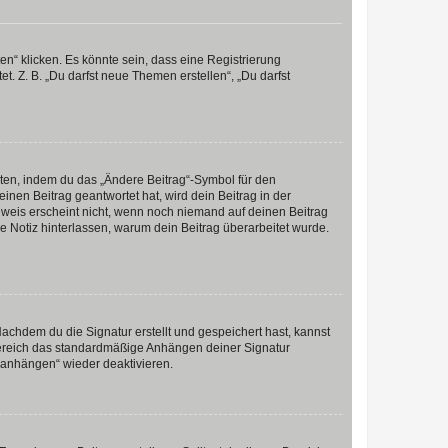
n“ klicken. Es könnte sein, dass eine Registrierung
t. Z. B. „Du darfst neue Themen erstellen“, „Du darfst
iten, indem du das „Ändere Beitrag“-Symbol für den
inen Beitrag geantwortet hat, wird dein Beitrag in der
nweis erscheint nicht, wenn noch niemand auf deinen Beitrag
ne Notiz hinterlassen, warum dein Beitrag überarbeitet wurde.
chdem du die Signatur erstellt und gespeichert hast, kannst
Bereich das standardmäßige Anhängen deiner Signatur
r anhängen“ wieder deaktivieren.