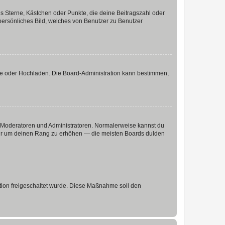
es Sterne, Kästchen oder Punkte, die deine Beitragszahl oder
 persönliches Bild, welches von Benutzer zu Benutzer
ote oder Hochladen. Die Board-Administration kann bestimmen,
ie Moderatoren und Administratoren. Normalerweise kannst du
, nur um deinen Rang zu erhöhen — die meisten Boards dulden
ration freigeschaltet wurde. Diese Maßnahme soll den