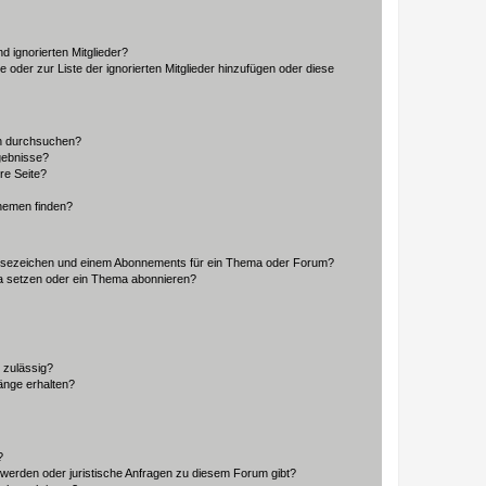
d ignorierten Mitglieder?
e oder zur Liste der ignorierten Mitglieder hinzufügen oder diese
en durchsuchen?
gebnisse?
re Seite?
hemen finden?
esezeichen und einem Abonnements für ein Thema oder Forum?
a setzen oder ein Thema abonnieren?
 zulässig?
hänge erhalten?
?
hwerden oder juristische Anfragen zu diesem Forum gibt?