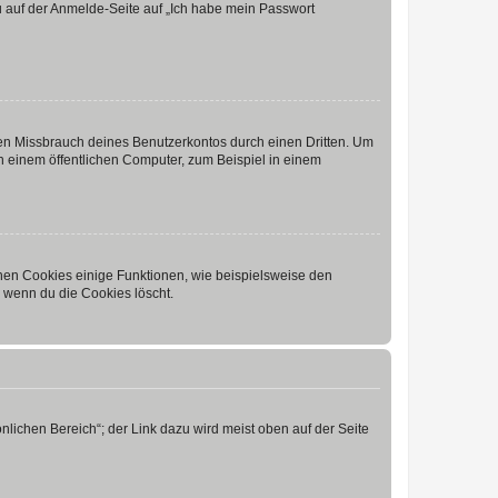
du auf der Anmelde-Seite auf „Ich habe mein Passwort
den Missbrauch deines Benutzerkontos durch einen Dritten. Um
 einem öffentlichen Computer, zum Beispiel in einem
chen Cookies einige Funktionen, wie beispielsweise den
, wenn du die Cookies löscht.
nlichen Bereich“; der Link dazu wird meist oben auf der Seite