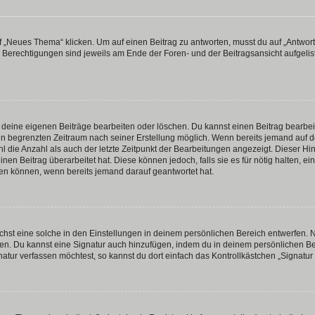
„Neues Thema“ klicken. Um auf einen Beitrag zu antworten, musst du auf „Antworte
e Berechtigungen sind jeweils am Ende der Foren- und der Beitragsansicht aufgeliste
r deine eigenen Beiträge bearbeiten oder löschen. Du kannst einen Beitrag bearbe
inen begrenzten Zeitraum nach seiner Erstellung möglich. Wenn bereits jemand auf de
 die Anzahl als auch der letzte Zeitpunkt der Bearbeitungen angezeigt. Dieser Hi
en Beitrag überarbeitet hat. Diese können jedoch, falls sie es für nötig halten, ei
hen können, wenn bereits jemand darauf geantwortet hat.
st eine solche in den Einstellungen in deinem persönlichen Bereich entwerfen. Na
eren. Du kannst eine Signatur auch hinzufügen, indem du in deinem persönlichen 
atur verfassen möchtest, so kannst du dort einfach das Kontrollkästchen „Signatu