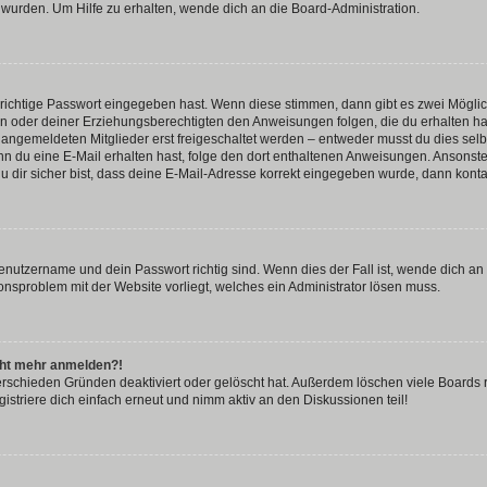
 wurden. Um Hilfe zu erhalten, wende dich an die Board-Administration.
 richtige Passwort eingegeben hast. Wenn diese stimmen, dann gibt es zwei Mögl
tern oder deiner Erziehungsberechtigten den Anweisungen folgen, die du erhalten ha
u angemeldeten Mitglieder erst freigeschaltet werden – entweder musst du dies selbs
. Wenn du eine E-Mail erhalten hast, folge den dort enthaltenen Anweisungen. Ansons
 dir sicher bist, dass deine E-Mail-Adresse korrekt eingegeben wurde, dann kontak
Benutzername und dein Passwort richtig sind. Wenn dies der Fall ist, wende dich a
ionsproblem mit der Website vorliegt, welches ein Administrator lösen muss.
icht mehr anmelden?!
erschieden Gründen deaktiviert oder gelöscht hat. Außerdem löschen viele Boards r
triere dich einfach erneut und nimm aktiv an den Diskussionen teil!