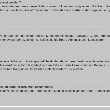
gezeigt werden?
amen stehen. Eines dieser Bilder ist meist mit deinem Rang verknüpft: Oft sind di
ld wird auch als „Avatar“ bezeichnet. Es handelt sich hierbei in der Regel um ein
 Avatar über eine der folgenden vier Methoden hinzufügen: Gravatar, Galerie, Rem
en Avatar benutzen kannst, solltest du die Board-Administration kontaktieren.
viele Beiträge du bislang erstellt hast oder identifizieren bestimmte Benutzer w
 Board-Administration festgelegt wurden. Bitte schreibe keine sinnlosen Beiträge
wird deinen Rang unter Umständen einfach wieder zurücksetzen.
rde ich aufgefordert, mich anzumelden.
ion für Nachrichten an andere Benutzer nutzen, falls diese von der Board-Administ