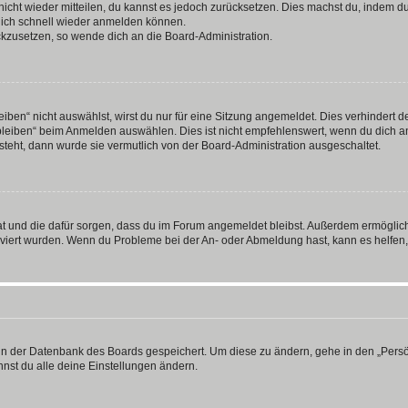
 nicht wieder mitteilen, du kannst es jedoch zurücksetzen. Dies machst du, indem 
 dich schnell wieder anmelden können.
ückzusetzen, so wende dich an die Board-Administration.
en“ nicht auswählst, wirst du nur für eine Sitzung angemeldet. Dies verhindert 
leiben“ beim Anmelden auswählen. Dies ist nicht empfehlenswert, wenn du dich an
 steht, dann wurde sie vermutlich von der Board-Administration ausgeschaltet.
 hat und die dafür sorgen, dass du im Forum angemeldet bleibst. Außerdem ermögli
tiviert wurden. Wenn du Probleme bei der An- oder Abmeldung hast, kann es helfen
n in der Datenbank des Boards gespeichert. Um diese zu ändern, gehe in den „Persö
nst du alle deine Einstellungen ändern.