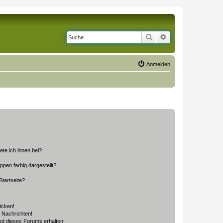
Suche
Erweiterte Suche
Anmelden
ete ich ihnen bei?
en farbig dargestellt?
tartseite?
icken!
 Nachrichten!
ed dieses Forums erhalten!