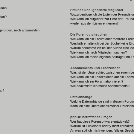
alsch!
Freunde und ignorierte Mitglieder
Wozu benötige ich die Listen der Freunde un
rden?
Wie kann ich Mitglieder zur Liste der Freund
wieder aus den Listen entfernen?
fgefordert, mich anzumelden.
Die Foren durchsuchen
Wie kann ich ein Forum oder mehrere For
Weshalb erhalte ich bei der Suche keine Er
Warum bekomme ich bei der Suche eine lee
Wie kann ich nach Mitgliedern suchen?
Wie kann ich meine eigenen Beiträge und T
Abonnements und Lesezeichen
Was ist der Unterschied zwischen einem L
Wie kann ich ein Lesezeichen auf ein Them
Wie kann ich ein Forum abonnieren?
Wie deaktiviere ich meine Abonnements?
gs?
Dateianhänge
Welche Dateianhänge sind in diesem Forum
Kann ich eine Übersicht all meiner Dateian
phpBB betreffende Fragen
Wer hat diese Forensoftware entwickelt?
Warum ist Funktion x oder y nicht enthalten
An wen soll ich mich wenden, falls es Besc