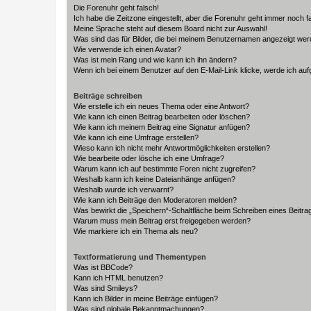
Die Forenuhr geht falsch!
Ich habe die Zeitzone eingestellt, aber die Forenuhr geht immer noch f
Meine Sprache steht auf diesem Board nicht zur Auswahl!
Was sind das für Bilder, die bei meinem Benutzernamen angezeigt we
Wie verwende ich einen Avatar?
Was ist mein Rang und wie kann ich ihn ändern?
Wenn ich bei einem Benutzer auf den E-Mail-Link klicke, werde ich au
Beiträge schreiben
Wie erstelle ich ein neues Thema oder eine Antwort?
Wie kann ich einen Beitrag bearbeiten oder löschen?
Wie kann ich meinem Beitrag eine Signatur anfügen?
Wie kann ich eine Umfrage erstellen?
Wieso kann ich nicht mehr Antwortmöglichkeiten erstellen?
Wie bearbeite oder lösche ich eine Umfrage?
Warum kann ich auf bestimmte Foren nicht zugreifen?
Weshalb kann ich keine Dateianhänge anfügen?
Weshalb wurde ich verwarnt?
Wie kann ich Beiträge den Moderatoren melden?
Was bewirkt die „Speichern“-Schaltfläche beim Schreiben eines Beitra
Warum muss mein Beitrag erst freigegeben werden?
Wie markiere ich ein Thema als neu?
Textformatierung und Thementypen
Was ist BBCode?
Kann ich HTML benutzen?
Was sind Smileys?
Kann ich Bilder in meine Beiträge einfügen?
Was sind globale Bekanntmachungen?