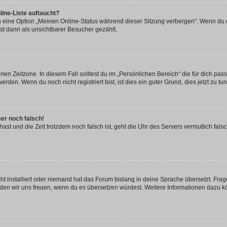
ine-Liste auftaucht?
n eine Option „Meinen Online-Status während dieser Sitzung verbergen“. Wenn du d
st dann als unsichtbarer Besucher gezählt.
en Zeitzone. In diesem Fall solltest du im „Persönlichen Bereich“ die für dich passe
den. Wenn du noch nicht registriert bist, ist dies ein guter Grund, dies jetzt zu tun
mer noch falsch!
t hast und die Zeit trotzdem noch falsch ist, geht die Uhr des Servers vermutlich fal
t installiert oder niemand hat das Forum bislang in deine Sprache übersetzt. Frag
, würden wir uns freuen, wenn du es übersetzen würdest. Weitere Informationen dazu