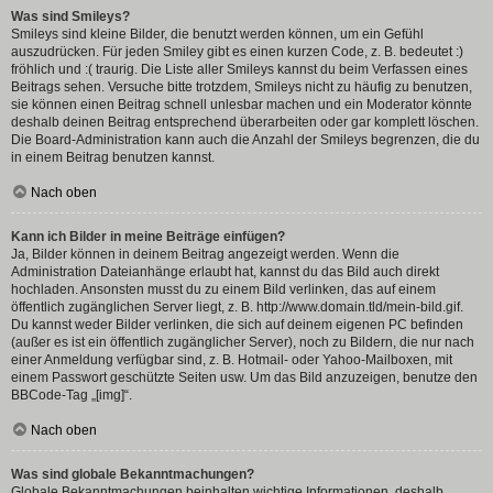
Was sind Smileys?
Smileys sind kleine Bilder, die benutzt werden können, um ein Gefühl
auszudrücken. Für jeden Smiley gibt es einen kurzen Code, z. B. bedeutet :)
fröhlich und :( traurig. Die Liste aller Smileys kannst du beim Verfassen eines
Beitrags sehen. Versuche bitte trotzdem, Smileys nicht zu häufig zu benutzen,
sie können einen Beitrag schnell unlesbar machen und ein Moderator könnte
deshalb deinen Beitrag entsprechend überarbeiten oder gar komplett löschen.
Die Board-Administration kann auch die Anzahl der Smileys begrenzen, die du
in einem Beitrag benutzen kannst.
Nach oben
Kann ich Bilder in meine Beiträge einfügen?
Ja, Bilder können in deinem Beitrag angezeigt werden. Wenn die
Administration Dateianhänge erlaubt hat, kannst du das Bild auch direkt
hochladen. Ansonsten musst du zu einem Bild verlinken, das auf einem
öffentlich zugänglichen Server liegt, z. B. http://www.domain.tld/mein-bild.gif.
Du kannst weder Bilder verlinken, die sich auf deinem eigenen PC befinden
(außer es ist ein öffentlich zugänglicher Server), noch zu Bildern, die nur nach
einer Anmeldung verfügbar sind, z. B. Hotmail- oder Yahoo-Mailboxen, mit
einem Passwort geschützte Seiten usw. Um das Bild anzuzeigen, benutze den
BBCode-Tag „[img]“.
Nach oben
Was sind globale Bekanntmachungen?
Globale Bekanntmachungen beinhalten wichtige Informationen, deshalb