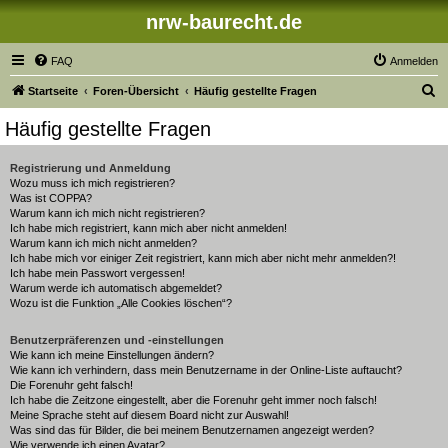
nrw-baurecht.de
FAQ
Anmelden
S
Startseite
Foren-Übersicht
Häufig gestellte Fragen
u
Häufig gestellte Fragen
c
h
Registrierung und Anmeldung
Wozu muss ich mich registrieren?
e
Was ist COPPA?
Warum kann ich mich nicht registrieren?
Ich habe mich registriert, kann mich aber nicht anmelden!
Warum kann ich mich nicht anmelden?
Ich habe mich vor einiger Zeit registriert, kann mich aber nicht mehr anmelden?!
Ich habe mein Passwort vergessen!
Warum werde ich automatisch abgemeldet?
Wozu ist die Funktion „Alle Cookies löschen“?
Benutzerpräferenzen und -einstellungen
Wie kann ich meine Einstellungen ändern?
Wie kann ich verhindern, dass mein Benutzername in der Online-Liste auftaucht?
Die Forenuhr geht falsch!
Ich habe die Zeitzone eingestellt, aber die Forenuhr geht immer noch falsch!
Meine Sprache steht auf diesem Board nicht zur Auswahl!
Was sind das für Bilder, die bei meinem Benutzernamen angezeigt werden?
Wie verwende ich einen Avatar?