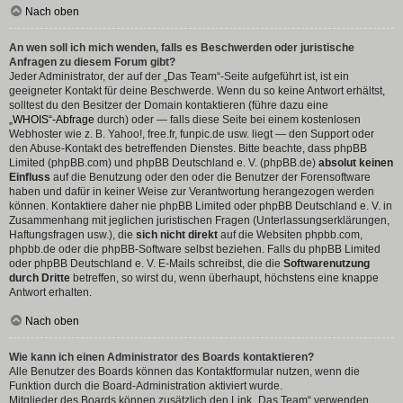
Nach oben
An wen soll ich mich wenden, falls es Beschwerden oder juristische
Anfragen zu diesem Forum gibt?
Jeder Administrator, der auf der „Das Team“-Seite aufgeführt ist, ist ein
geeigneter Kontakt für deine Beschwerde. Wenn du so keine Antwort erhältst,
solltest du den Besitzer der Domain kontaktieren (führe dazu eine
„WHOIS“-Abfrage
durch) oder — falls diese Seite bei einem kostenlosen
Webhoster wie z. B. Yahoo!, free.fr, funpic.de usw. liegt — den Support oder
den Abuse-Kontakt des betreffenden Dienstes. Bitte beachte, dass phpBB
Limited (phpBB.com) und phpBB Deutschland e. V. (phpBB.de)
absolut keinen
Einfluss
auf die Benutzung oder den oder die Benutzer der Forensoftware
haben und dafür in keiner Weise zur Verantwortung herangezogen werden
können. Kontaktiere daher nie phpBB Limited oder phpBB Deutschland e. V. in
Zusammenhang mit jeglichen juristischen Fragen (Unterlassungserklärungen,
Haftungsfragen usw.), die
sich nicht direkt
auf die Websiten phpbb.com,
phpbb.de oder die phpBB-Software selbst beziehen. Falls du phpBB Limited
oder phpBB Deutschland e. V. E-Mails schreibst, die die
Softwarenutzung
durch Dritte
betreffen, so wirst du, wenn überhaupt, höchstens eine knappe
Antwort erhalten.
Nach oben
Wie kann ich einen Administrator des Boards kontaktieren?
Alle Benutzer des Boards können das Kontaktformular nutzen, wenn die
Funktion durch die Board-Administration aktiviert wurde.
Mitglieder des Boards können zusätzlich den Link „Das Team“ verwenden.