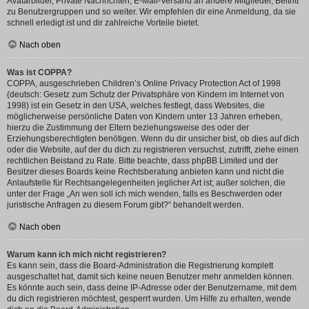
Avatarbilder, Private Nachrichten, E-Mail-Versand an andere Mitglieder, Beitritt
zu Benutzergruppen und so weiter. Wir empfehlen dir eine Anmeldung, da sie
schnell erledigt ist und dir zahlreiche Vorteile bietet.
Nach oben
Was ist COPPA?
COPPA, ausgeschrieben Children’s Online Privacy Protection Act of 1998
(deutsch: Gesetz zum Schutz der Privatsphäre von Kindern im Internet von
1998) ist ein Gesetz in den USA, welches festlegt, dass Websites, die
möglicherweise persönliche Daten von Kindern unter 13 Jahren erheben,
hierzu die Zustimmung der Eltern beziehungsweise des oder der
Erziehungsberechtigten benötigen. Wenn du dir unsicher bist, ob dies auf dich
oder die Website, auf der du dich zu registrieren versuchst, zutrifft, ziehe einen
rechtlichen Beistand zu Rate. Bitte beachte, dass phpBB Limited und der
Besitzer dieses Boards keine Rechtsberatung anbieten kann und nicht die
Anlaufstelle für Rechtsangelegenheiten jeglicher Art ist; außer solchen, die
unter der Frage „An wen soll ich mich wenden, falls es Beschwerden oder
juristische Anfragen zu diesem Forum gibt?“ behandelt werden.
Nach oben
Warum kann ich mich nicht registrieren?
Es kann sein, dass die Board-Administration die Registrierung komplett
ausgeschaltet hat, damit sich keine neuen Benutzer mehr anmelden können.
Es könnte auch sein, dass deine IP-Adresse oder der Benutzername, mit dem
du dich registrieren möchtest, gesperrt wurden. Um Hilfe zu erhalten, wende