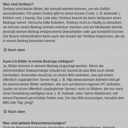
Was sind Smileys?
Smileys sind kleine Bilder, die benutzt werden können, um ein Gefühl
auszudrücken. Für jeden Smiley gibt es einen kurzen Code, z. B. bedeutet :)
fröhlich und :( traurig. Die Liste aller Smileys kannst du beim Verfassen eines
Beitrags sehen. Versuche bitte trotzdem, Smileys nicht zu häufig zu benutzen,
sie können einen Beitrag schnell unlesbar machen und ein Moderator könnte
deshalb deinen Beitrag entsprechend überarbeiten oder gar komplett löschen.
Die Board-Administration kann auch die Anzahl der Smileys begrenzen, die du
in einem Beitrag benutzen kannst.
Nach oben
Kann ich Bilder in meine Beiträge einfügen?
Ja, Bilder können in deinem Beitrag angezeigt werden. Wenn die
Administration Dateianhänge erlaubt hat, kannst du das Bild auch direkt
hochladen. Ansonsten musst du zu einem Bild verlinken, das auf einem
öffentlich zugänglichen Server liegt, z. B. http://www.domain.tld/mein-bild.gif.
Du kannst weder Bilder verlinken, die sich auf deinem eigenen PC befinden
(außer es ist ein öffentlich zugänglicher Server), noch zu Bildern, die nur nach
einer Anmeldung verfügbar sind, z. B. Hotmail- oder Yahoo-Mailboxen, mit
einem Passwort geschützte Seiten usw. Um das Bild anzuzeigen, benutze den
BBCode-Tag „[img]“.
Nach oben
Was sind globale Bekanntmachungen?
Globale Bekanntmachungen beinhalten wichtige Informationen, deshalb