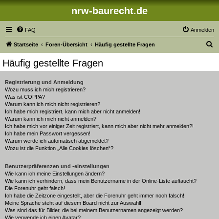
nrw-baurecht.de
FAQ
Anmelden
S
Startseite
Foren-Übersicht
Häufig gestellte Fragen
u
Häufig gestellte Fragen
c
h
Registrierung und Anmeldung
Wozu muss ich mich registrieren?
e
Was ist COPPA?
Warum kann ich mich nicht registrieren?
Ich habe mich registriert, kann mich aber nicht anmelden!
Warum kann ich mich nicht anmelden?
Ich habe mich vor einiger Zeit registriert, kann mich aber nicht mehr anmelden?!
Ich habe mein Passwort vergessen!
Warum werde ich automatisch abgemeldet?
Wozu ist die Funktion „Alle Cookies löschen“?
Benutzerpräferenzen und -einstellungen
Wie kann ich meine Einstellungen ändern?
Wie kann ich verhindern, dass mein Benutzername in der Online-Liste auftaucht?
Die Forenuhr geht falsch!
Ich habe die Zeitzone eingestellt, aber die Forenuhr geht immer noch falsch!
Meine Sprache steht auf diesem Board nicht zur Auswahl!
Was sind das für Bilder, die bei meinem Benutzernamen angezeigt werden?
Wie verwende ich einen Avatar?