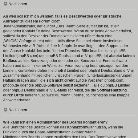
Nach oben
An wen soll ich mich wenden, falls es Beschwerden oder juristische
Anfragen zu diesem Forum gibt?
Jeder Administrator, der auf der „Das Team“-Seite aufgeführt ist, ist ein
geeigneter Kontakt für deine Beschwerde. Wenn du so keine Antwort erhältst,
solltest du den Besitzer der Domain kontaktieren (führe dazu eine
„WHOIS“-Abfrage
durch) oder — falls diese Seite bei einem kostenlosen
Webhoster wie z. B. Yahoo!, free.fr, funpic.de usw. liegt — den Support oder
den Abuse-Kontakt des betreffenden Dienstes. Bitte beachte, dass phpBB
Limited (phpBB.com) und phpBB Deutschland e. V. (phpBB.de)
absolut keinen
Einfluss
auf die Benutzung oder den oder die Benutzer der Forensoftware
haben und dafür in keiner Weise zur Verantwortung herangezogen werden
können. Kontaktiere daher nie phpBB Limited oder phpBB Deutschland e. V. in
Zusammenhang mit jeglichen juristischen Fragen (Unterlassungserklärungen,
Haftungsfragen usw.), die
sich nicht direkt
auf die Websiten phpbb.com,
phpbb.de oder die phpBB-Software selbst beziehen. Falls du phpBB Limited
oder phpBB Deutschland e. V. E-Mails schreibst, die die
Softwarenutzung
durch Dritte
betreffen, so wirst du, wenn überhaupt, höchstens eine knappe
Antwort erhalten.
Nach oben
Wie kann ich einen Administrator des Boards kontaktieren?
Alle Benutzer des Boards können das Kontaktformular nutzen, wenn die
Funktion durch die Board-Administration aktiviert wurde.
Mitglieder des Boards können zusätzlich den Link „Das Team“ verwenden.