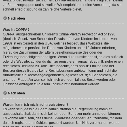
Avatarbilder, Private Nachrichten, E-Mail-Versand an andere Mitglieder, Beitritt
zu Benutzergruppen und so weiter. Wir empfehlen dir eine Anmeldung, da sie
schnell erledigt ist und dir zahlreiche Vorteile bietet.
Nach oben
Was ist COPPA?
COPPA, ausgeschrieben Children’s Online Privacy Protection Act of 1998
(deutsch: Gesetz zum Schutz der Privatsphäre von Kindern im Internet von
1998) ist ein Gesetz in den USA, welches festlegt, dass Websites, die
möglicherweise persönliche Daten von Kindern unter 13 Jahren erheben,
hierzu die Zustimmung der Eltern beziehungsweise des oder der
Erziehungsberechtigten benötigen. Wenn du dir unsicher bist, ob dies auf dich
oder die Website, auf der du dich zu registrieren versuchst, zutrifft, ziehe einen
rechtlichen Beistand zu Rate. Bitte beachte, dass phpBB Limited und der
Besitzer dieses Boards keine Rechtsberatung anbieten kann und nicht die
Anlaufstelle für Rechtsangelegenheiten jeglicher Art ist; außer solchen, die
unter der Frage „An wen soll ich mich wenden, falls es Beschwerden oder
juristische Anfragen zu diesem Forum gibt?“ behandelt werden.
Nach oben
Warum kann ich mich nicht registrieren?
Es kann sein, dass die Board-Administration die Registrierung komplett
ausgeschaltet hat, damit sich keine neuen Benutzer mehr anmelden können.
Es könnte auch sein, dass deine IP-Adresse oder der Benutzername, mit dem
du dich registrieren möchtest, gesperrt wurden. Um Hilfe zu erhalten, wende