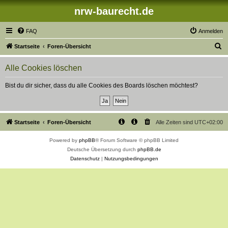
nrw-baurecht.de
FAQ
Anmelden
S
Startseite
Foren-Übersicht
u
Alle Cookies löschen
c
h
Bist du dir sicher, dass du alle Cookies des Boards löschen möchtest?
e
Startseite
Foren-Übersicht
Alle Zeiten sind
UTC+02:00
Powered by
phpBB
® Forum Software © phpBB Limited
Deutsche Übersetzung durch
phpBB.de
Datenschutz
|
Nutzungsbedingungen