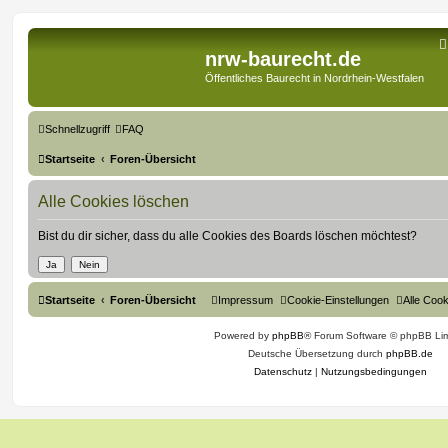
nrw-baurecht.de
Öffentliches Baurecht in Nordrhein-Westfalen
Schnellzugriff
FAQ
Startseite
Foren-Übersicht
Alle Cookies löschen
Bist du dir sicher, dass du alle Cookies des Boards löschen möchtest?
Startseite
Foren-Übersicht
Impressum
Cookie-Einstellungen
Alle Coo
Powered by
phpBB
® Forum Software © phpBB Lim
Deutsche Übersetzung durch
phpBB.de
Datenschutz
|
Nutzungsbedingungen