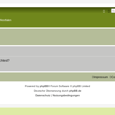
Suche
Erw
Westfalen
chtest?
Impressum
Co
Powered by
phpBB
® Forum Software © phpBB Limited
Deutsche Übersetzung durch
phpBB.de
Datenschutz
|
Nutzungsbedingungen