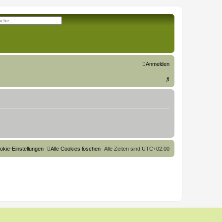
eiterte Suche
Anmelden
S
u
c
h
e
okie-Einstellungen
Alle Cookies löschen
Alle Zeiten sind
UTC+02:00