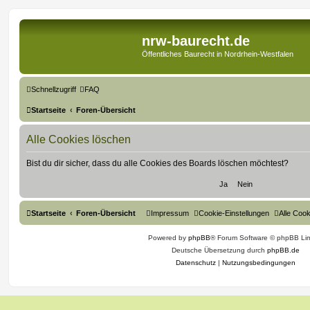
nrw-baurecht.de
Öffentliches Baurecht in Nordrhein-Westfalen
Schnellzugriff
FAQ
Startseite
Foren-Übersicht
Alle Cookies löschen
Bist du dir sicher, dass du alle Cookies des Boards löschen möchtest?
Startseite
Foren-Übersicht
Impressum
Cookie-Einstellungen
Alle Coo
Powered by
phpBB
® Forum Software © phpBB Lim
Deutsche Übersetzung durch
phpBB.de
Datenschutz
|
Nutzungsbedingungen