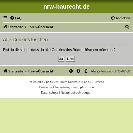
nrw-baurecht.de
FAQ
Anmelden
S
Startseite
Foren-Übersicht
u
Alle Cookies löschen
c
h
Bist du dir sicher, dass du alle Cookies des Boards löschen möchtest?
e
Startseite
Foren-Übersicht
Alle Zeiten sind
UTC+02:00
Powered by
phpBB
® Forum Software © phpBB Limited
Deutsche Übersetzung durch
phpBB.de
Datenschutz
|
Nutzungsbedingungen