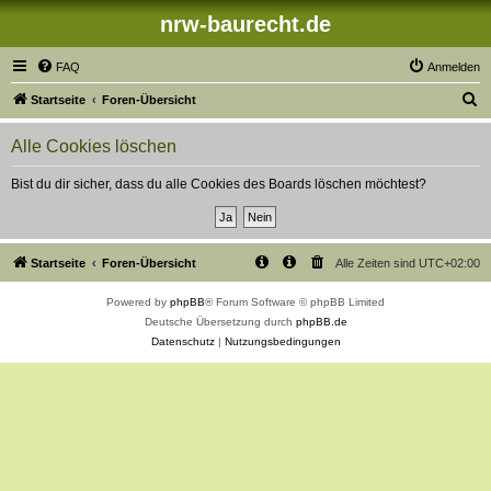
nrw-baurecht.de
FAQ
Anmelden
S
Startseite
Foren-Übersicht
u
Alle Cookies löschen
c
h
Bist du dir sicher, dass du alle Cookies des Boards löschen möchtest?
e
Startseite
Foren-Übersicht
Alle Zeiten sind
UTC+02:00
Powered by
phpBB
® Forum Software © phpBB Limited
Deutsche Übersetzung durch
phpBB.de
Datenschutz
|
Nutzungsbedingungen