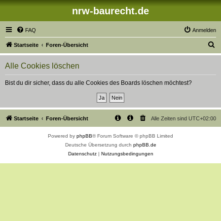
nrw-baurecht.de
FAQ
Anmelden
S
Startseite
Foren-Übersicht
u
Alle Cookies löschen
c
h
Bist du dir sicher, dass du alle Cookies des Boards löschen möchtest?
e
Startseite
Foren-Übersicht
Alle Zeiten sind
UTC+02:00
Powered by
phpBB
® Forum Software © phpBB Limited
Deutsche Übersetzung durch
phpBB.de
Datenschutz
|
Nutzungsbedingungen