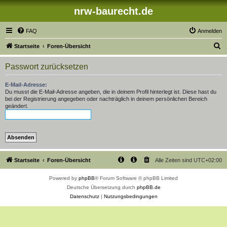
nrw-baurecht.de
FAQ
Anmelden
S
Startseite
Foren-Übersicht
u
Passwort zurücksetzen
c
h
E-Mail-Adresse:
Du musst die E-Mail-Adresse angeben, die in deinem Profil hinterlegt ist. Diese hast du
e
bei der Registrierung angegeben oder nachträglich in deinem persönlichen Bereich
geändert.
Startseite
Foren-Übersicht
Alle Zeiten sind
UTC+02:00
Powered by
phpBB
® Forum Software © phpBB Limited
Deutsche Übersetzung durch
phpBB.de
Datenschutz
|
Nutzungsbedingungen