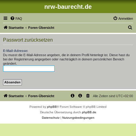
nrw-baurecht.de
FAQ
Anmelden
S
Startseite
Foren-Übersicht
u
Passwort zurücksetzen
c
h
E-Mail-Adresse:
Du musst die E-Mail-Adresse angeben, die in deinem Profil hinterlegt ist. Diese hast du
e
bei der Registrierung angegeben oder nachträglich in deinem persönlichen Bereich
geändert.
Startseite
Foren-Übersicht
Alle Zeiten sind
UTC+02:00
Powered by
phpBB
® Forum Software © phpBB Limited
Deutsche Übersetzung durch
phpBB.de
Datenschutz
|
Nutzungsbedingungen