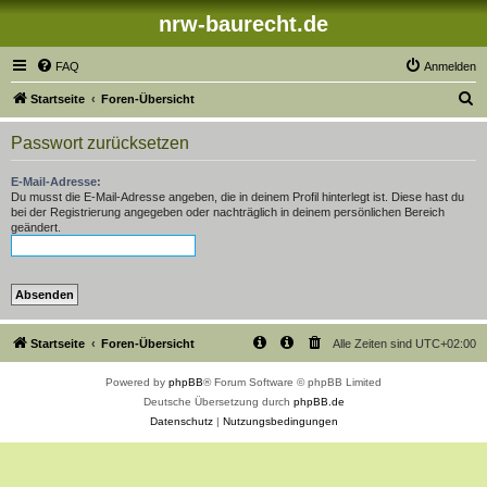
nrw-baurecht.de
FAQ
Anmelden
S
Startseite
Foren-Übersicht
u
Passwort zurücksetzen
c
h
E-Mail-Adresse:
Du musst die E-Mail-Adresse angeben, die in deinem Profil hinterlegt ist. Diese hast du
e
bei der Registrierung angegeben oder nachträglich in deinem persönlichen Bereich
geändert.
Startseite
Foren-Übersicht
Alle Zeiten sind
UTC+02:00
Powered by
phpBB
® Forum Software © phpBB Limited
Deutsche Übersetzung durch
phpBB.de
Datenschutz
|
Nutzungsbedingungen