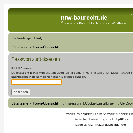
nrw-baurecht.de
Öffentliches Baurecht in Nordrhein-Westfalen
Schnellzugriff
FAQ
Startseite
Foren-Übersicht
Passwort zurücksetzen
E-Mail-Adresse:
Du musst die E-Mail-Adresse angeben, die in deinem Profil hinterlegt ist. Diese hast du
nachträglich in deinem persönlichen Bereich geändert.
Startseite
Foren-Übersicht
Impressum
Cookie-Einstellungen
Alle Coo
Powered by
phpBB
® Forum Software © phpBB Lim
Deutsche Übersetzung durch
phpBB.de
Datenschutz
|
Nutzungsbedingungen