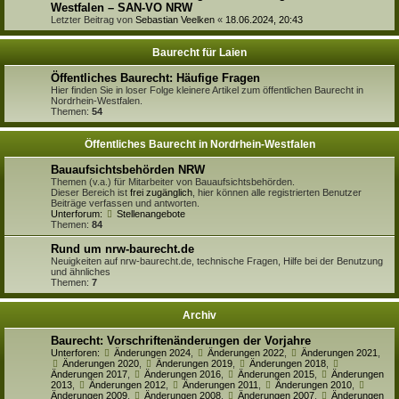
Westfalen – SAN-VO NRW
Letzter Beitrag von
Sebastian Veelken
«
18.06.2024, 20:43
Baurecht für Laien
Öffentliches Baurecht: Häufige Fragen
Hier finden Sie in loser Folge kleinere Artikel zum öffentlichen Baurecht in
Nordrhein-Westfalen.
Themen:
54
Öffentliches Baurecht in Nordrhein-Westfalen
Bauaufsichtsbehörden NRW
Themen (v.a.) für Mitarbeiter von Bauaufsichtsbehörden.
Dieser Bereich ist
frei zugänglich
, hier können alle registrierten Benutzer
Beiträge verfassen und antworten.
Unterforum:
Stellenangebote
Themen:
84
Rund um nrw-baurecht.de
Neuigkeiten auf nrw-baurecht.de, technische Fragen, Hilfe bei der Benutzung
und ähnliches
Themen:
7
Archiv
Baurecht: Vorschriftenänderungen der Vorjahre
Unterforen:
Änderungen 2024
,
Änderungen 2022
,
Änderungen 2021
,
Änderungen 2020
,
Änderungen 2019
,
Änderungen 2018
,
Änderungen 2017
,
Änderungen 2016
,
Änderungen 2015
,
Änderungen
2013
,
Änderungen 2012
,
Änderungen 2011
,
Änderungen 2010
,
Änderungen 2009
,
Änderungen 2008
,
Änderungen 2007
,
Änderungen