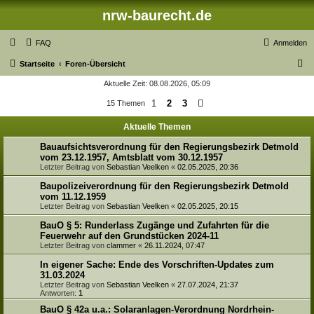
nrw-baurecht.de
FAQ
Anmelden
S
Startseite
Foren-Übersicht
u
Aktuelle Zeit: 08.08.2026, 05:09
c
1
2
3
15 Themen
Nächste
h
Aktuelle Themen
e
Bauaufsichtsverordnung für den Regierungsbezirk Detmold
vom 23.12.1957, Amtsblatt vom 30.12.1957
Letzter Beitrag von
Sebastian Veelken
«
02.05.2025, 20:36
Baupolizeiverordnung für den Regierungsbezirk Detmold
vom 11.12.1959
Letzter Beitrag von
Sebastian Veelken
«
02.05.2025, 20:15
BauO § 5: Runderlass Zugänge und Zufahrten für die
Feuerwehr auf den Grundstücken 2024-11
Letzter Beitrag von
clammer
«
26.11.2024, 07:47
In eigener Sache: Ende des Vorschriften-Updates zum
31.03.2024
Letzter Beitrag von
Sebastian Veelken
«
27.07.2024, 21:37
Antworten:
1
BauO § 42a u.a.: Solaranlagen-Verordnung Nordrhein-