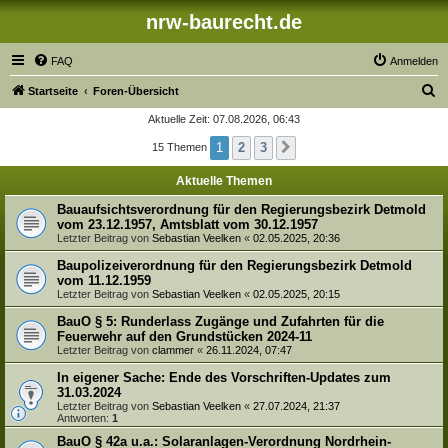
nrw-baurecht.de
FAQ
Anmelden
S
Startseite
Foren-Übersicht
u
Aktuelle Zeit: 07.08.2026, 06:43
c
1
2
3
15 Themen
Nächste
h
Aktuelle Themen
e
Bauaufsichtsverordnung für den Regierungsbezirk Detmold
vom 23.12.1957, Amtsblatt vom 30.12.1957
Letzter Beitrag von
Sebastian Veelken
«
02.05.2025, 20:36
Baupolizeiverordnung für den Regierungsbezirk Detmold
vom 11.12.1959
Letzter Beitrag von
Sebastian Veelken
«
02.05.2025, 20:15
BauO § 5: Runderlass Zugänge und Zufahrten für die
Feuerwehr auf den Grundstücken 2024-11
Letzter Beitrag von
clammer
«
26.11.2024, 07:47
In eigener Sache: Ende des Vorschriften-Updates zum
31.03.2024
Letzter Beitrag von
Sebastian Veelken
«
27.07.2024, 21:37
Antworten:
1
BauO § 42a u.a.: Solaranlagen-Verordnung Nordrhein-