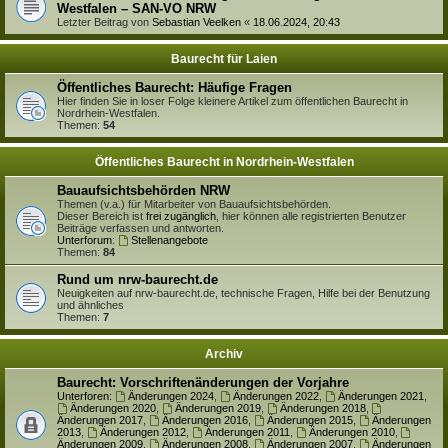
Westfalen – SAN-VO NRW
Letzter Beitrag von
Sebastian Veelken
«
18.06.2024, 20:43
Baurecht für Laien
Öffentliches Baurecht: Häufige Fragen
Hier finden Sie in loser Folge kleinere Artikel zum öffentlichen Baurecht in
Nordrhein-Westfalen.
Themen:
54
Öffentliches Baurecht in Nordrhein-Westfalen
Bauaufsichtsbehörden NRW
Themen (v.a.) für Mitarbeiter von Bauaufsichtsbehörden.
Dieser Bereich ist
frei zugänglich
, hier können alle registrierten Benutzer
Beiträge verfassen und antworten.
Unterforum:
Stellenangebote
Themen:
84
Rund um nrw-baurecht.de
Neuigkeiten auf nrw-baurecht.de, technische Fragen, Hilfe bei der Benutzung
und ähnliches
Themen:
7
Archiv
Baurecht: Vorschriftenänderungen der Vorjahre
Unterforen:
Änderungen 2024
,
Änderungen 2022
,
Änderungen 2021
,
Änderungen 2020
,
Änderungen 2019
,
Änderungen 2018
,
Änderungen 2017
,
Änderungen 2016
,
Änderungen 2015
,
Änderungen
2013
,
Änderungen 2012
,
Änderungen 2011
,
Änderungen 2010
,
Änderungen 2009
,
Änderungen 2008
,
Änderungen 2007
,
Änderungen