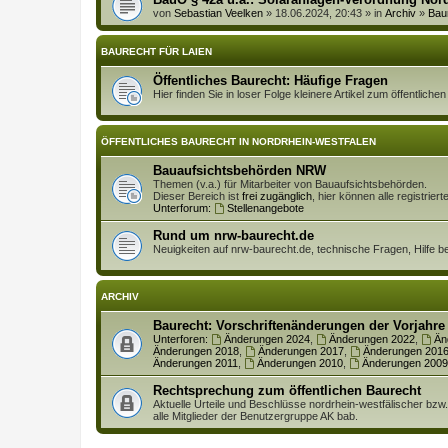
von
Sebastian Veelken
» 18.06.2024, 20:43 » in
Archiv
»
Bau
BAURECHT FÜR LAIEN
Öffentliches Baurecht: Häufige Fragen
Hier finden Sie in loser Folge kleinere Artikel zum öffentlich
ÖFFENTLICHES BAURECHT IN NORDRHEIN-WESTFALEN
Bauaufsichtsbehörden NRW
Themen (v.a.) für Mitarbeiter von Bauaufsichtsbehörden.
Dieser Bereich ist
frei zugänglich
, hier können alle registrie
Unterforum:
Stellenangebote
Rund um nrw-baurecht.de
Neuigkeiten auf nrw-baurecht.de, technische Fragen, Hilfe b
ARCHIV
Baurecht: Vorschriftenänderungen der Vorjahre
Unterforen:
Änderungen 2024
,
Änderungen 2022
,
Än
Änderungen 2018
,
Änderungen 2017
,
Änderungen 201
Änderungen 2011
,
Änderungen 2010
,
Änderungen 2009
Rechtsprechung zum öffentlichen Baurecht
Aktuelle Urteile und Beschlüsse nordrhein-westfälischer bzw
alle Mitglieder der Benutzergruppe AK bab.