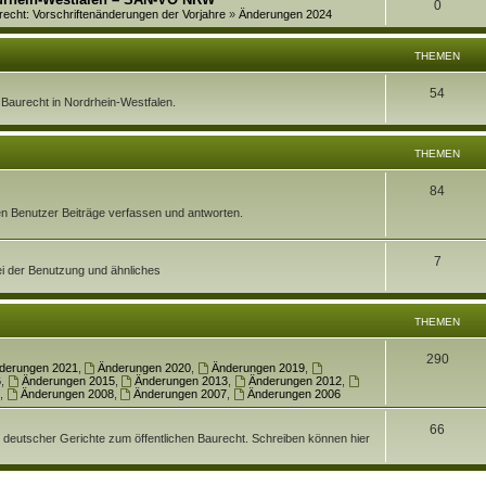
w
A
0
r
recht: Vorschriftenänderungen der Vorjahre
»
Änderungen 2024
t
e
o
n
t
w
n
r
THEMEN
t
e
o
t
w
T
54
n
r
en Baurecht in Nordrhein-Westfalen.
e
o
h
t
n
r
e
THEMEN
e
t
m
n
T
84
e
e
rten Benutzer Beiträge verfassen und antworten.
h
n
n
e
T
7
ei der Benutzung und ähnliches
m
h
e
e
THEMEN
n
m
T
290
derungen 2021
,
Änderungen 2020
,
Änderungen 2019
,
e
6
,
Änderungen 2015
,
Änderungen 2013
,
Änderungen 2012
,
h
,
Änderungen 2008
,
Änderungen 2007
,
Änderungen 2006
n
e
T
66
. deutscher Gerichte zum öffentlichen Baurecht. Schreiben können hier
m
h
e
e