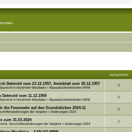
Westfalen
ANTWORTEN
irk Detmold vom 23.12.1957, Amtsblatt vom 30.12.1957
A
0
 Baurecht in Nordrhein-Westfalen
»
Bauaufsichtsbehörden NRW
n
k Detmold vom 11.12.1959
A
0
 Baurecht in Nordrhein-Westfalen
»
Bauaufsichtsbehörden NRW
t
n
ür die Feuerwehr auf den Grundstücken 2024-11
w
A
0
schriftenänderungen der Vorjahre
»
Änderungen 2024
t
o
n
es zum 31.03.2024
w
A
1
r
recht: Vorschriftenänderungen der Vorjahre
»
Änderungen 2024
t
o
n
t
rdrhein-Westfalen – SAN-VO NRW