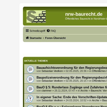
nrw-baurecht.de
Öffentliches Baurecht in Nordrhein-
Schnellzugriff
FAQ
Startseite
Foren-Übersicht
AKTUELLE THEMEN
Bauaufsichtsverordnung für den Regierungsbez
von
Sebastian Veelken
» 02.05.2025, 20:36 » in
Öffentliches
Baupolizeiverordnung für den Regierungsbezir
von
Sebastian Veelken
» 02.05.2025, 20:15 » in
Öffentliches
BauO § 5: Runderlass Zugänge und Zufahrten f
von
clammer
» 26.11.2024, 07:47 » in
Archiv
»
Baurecht: Vor
In eigener Sache: Ende des Vorschriften-Updat
von
Sebastian Veelken
» 24.03.2024, 10:52 » in
Archiv
»
Bau
BauO § 42a u.a.: Solaranlagen-Verordnung No