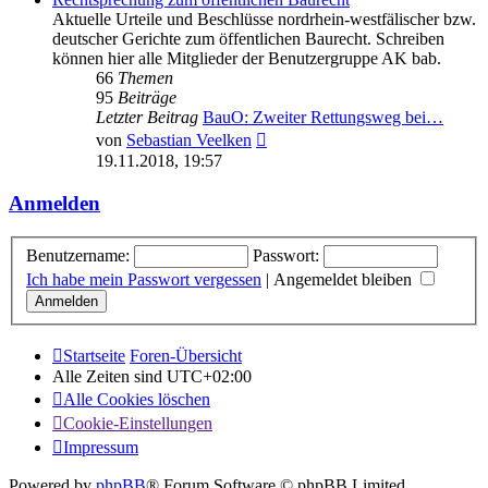
Aktuelle Urteile und Beschlüsse nordrhein-westfälischer bzw.
deutscher Gerichte zum öffentlichen Baurecht. Schreiben
können hier alle Mitglieder der Benutzergruppe AK bab.
66
Themen
95
Beiträge
Letzter Beitrag
BauO: Zweiter Rettungsweg bei…
Neuester
von
Sebastian Veelken
Beitrag
19.11.2018, 19:57
Anmelden
Benutzername:
Passwort:
Ich habe mein Passwort vergessen
|
Angemeldet bleiben
Startseite
Foren-Übersicht
Alle Zeiten sind
UTC+02:00
Alle Cookies löschen
Cookie-Einstellungen
Impressum
Powered by
phpBB
® Forum Software © phpBB Limited