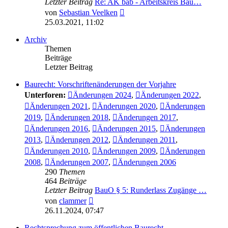
Letzter Beitrag
Re: AK bab - Arbeitskreis Bau…
Neuester
von
Sebastian Veelken
Beitrag
25.03.2021, 11:02
Archiv
Themen
Beiträge
Letzter Beitrag
Baurecht: Vorschriftenänderungen der Vorjahre
Unterforen:
Änderungen 2024
,
Änderungen 2022
,
Änderungen 2021
,
Änderungen 2020
,
Änderungen
2019
,
Änderungen 2018
,
Änderungen 2017
,
Änderungen 2016
,
Änderungen 2015
,
Änderungen
2013
,
Änderungen 2012
,
Änderungen 2011
,
Änderungen 2010
,
Änderungen 2009
,
Änderungen
2008
,
Änderungen 2007
,
Änderungen 2006
290
Themen
464
Beiträge
Letzter Beitrag
BauO § 5: Runderlass Zugänge …
Neuester
von
clammer
Beitrag
26.11.2024, 07:47
Rechtsprechung zum öffentlichen Baurecht