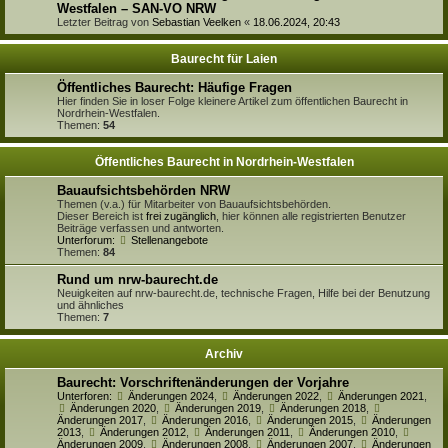
Westfalen – SAN-VO NRW
Letzter Beitrag von
Sebastian Veelken
«
18.06.2024, 20:43
Baurecht für Laien
Öffentliches Baurecht: Häufige Fragen
Hier finden Sie in loser Folge kleinere Artikel zum öffentlichen Baurecht in
Nordrhein-Westfalen.
Themen:
54
Öffentliches Baurecht in Nordrhein-Westfalen
Bauaufsichtsbehörden NRW
Themen (v.a.) für Mitarbeiter von Bauaufsichtsbehörden.
Dieser Bereich ist
frei zugänglich
, hier können alle registrierten Benutzer
Beiträge verfassen und antworten.
Unterforum:
Stellenangebote
Themen:
84
Rund um nrw-baurecht.de
Neuigkeiten auf nrw-baurecht.de, technische Fragen, Hilfe bei der Benutzung
und ähnliches
Themen:
7
Archiv
Baurecht: Vorschriftenänderungen der Vorjahre
Unterforen:
Änderungen 2024
,
Änderungen 2022
,
Änderungen 2021
,
Änderungen 2020
,
Änderungen 2019
,
Änderungen 2018
,
Änderungen 2017
,
Änderungen 2016
,
Änderungen 2015
,
Änderungen
2013
,
Änderungen 2012
,
Änderungen 2011
,
Änderungen 2010
,
Änderungen 2009
,
Änderungen 2008
,
Änderungen 2007
,
Änderungen