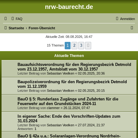
nrw-baurecht.de
FAQ
Anmelden
S
Startseite
Foren-Übersicht
u
Aktuelle Zeit: 08.08.2026, 16:47
c
1
2
3
15 Themen
Nächste
h
Aktuelle Themen
e
Bauaufsichtsverordnung für den Regierungsbezirk Detmold
vom 23.12.1957, Amtsblatt vom 30.12.1957
Letzter Beitrag von
Sebastian Veelken
«
02.05.2025, 20:36
Baupolizeiverordnung für den Regierungsbezirk Detmold
vom 11.12.1959
Letzter Beitrag von
Sebastian Veelken
«
02.05.2025, 20:15
BauO § 5: Runderlass Zugänge und Zufahrten für die
Feuerwehr auf den Grundstücken 2024-11
Letzter Beitrag von
clammer
«
26.11.2024, 07:47
In eigener Sache: Ende des Vorschriften-Updates zum
31.03.2024
Letzter Beitrag von
Sebastian Veelken
«
27.07.2024, 21:37
Antworten:
1
BauO § 42a u.a.: Solaranlagen-Verordnung Nordrhein-