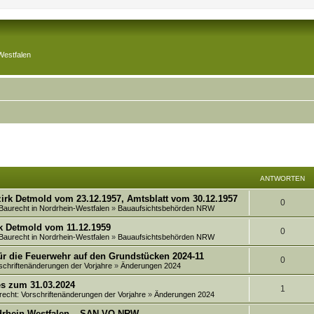
Westfalen
ANTWORTEN
irk Detmold vom 23.12.1957, Amtsblatt vom 30.12.1957
A
0
 Baurecht in Nordrhein-Westfalen
»
Bauaufsichtsbehörden NRW
n
k Detmold vom 11.12.1959
A
0
 Baurecht in Nordrhein-Westfalen
»
Bauaufsichtsbehörden NRW
t
n
ür die Feuerwehr auf den Grundstücken 2024-11
w
A
0
schriftenänderungen der Vorjahre
»
Änderungen 2024
t
o
n
es zum 31.03.2024
w
A
1
r
recht: Vorschriftenänderungen der Vorjahre
»
Änderungen 2024
t
o
n
t
rdrhein-Westfalen – SAN-VO NRW