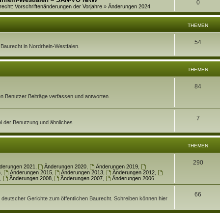
w
A
0
r
recht: Vorschriftenänderungen der Vorjahre
»
Änderungen 2024
t
e
o
n
t
w
n
r
THEMEN
t
e
o
t
w
T
54
n
r
en Baurecht in Nordrhein-Westfalen.
e
o
h
t
n
r
e
THEMEN
e
t
m
n
T
84
e
e
rten Benutzer Beiträge verfassen und antworten.
h
n
n
e
T
7
ei der Benutzung und ähnliches
m
h
e
e
THEMEN
n
m
T
290
derungen 2021
,
Änderungen 2020
,
Änderungen 2019
,
e
6
,
Änderungen 2015
,
Änderungen 2013
,
Änderungen 2012
,
h
,
Änderungen 2008
,
Änderungen 2007
,
Änderungen 2006
n
e
T
66
. deutscher Gerichte zum öffentlichen Baurecht. Schreiben können hier
m
h
e
e