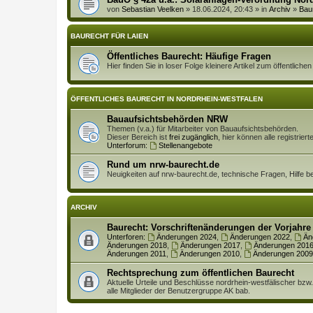
von
Sebastian Veelken
» 18.06.2024, 20:43 » in
Archiv
»
Bau
BAURECHT FÜR LAIEN
Öffentliches Baurecht: Häufige Fragen
Hier finden Sie in loser Folge kleinere Artikel zum öffentlich
ÖFFENTLICHES BAURECHT IN NORDRHEIN-WESTFALEN
Bauaufsichtsbehörden NRW
Themen (v.a.) für Mitarbeiter von Bauaufsichtsbehörden.
Dieser Bereich ist
frei zugänglich
, hier können alle registrie
Unterforum:
Stellenangebote
Rund um nrw-baurecht.de
Neuigkeiten auf nrw-baurecht.de, technische Fragen, Hilfe b
ARCHIV
Baurecht: Vorschriftenänderungen der Vorjahre
Unterforen:
Änderungen 2024
,
Änderungen 2022
,
Än
Änderungen 2018
,
Änderungen 2017
,
Änderungen 201
Änderungen 2011
,
Änderungen 2010
,
Änderungen 2009
Rechtsprechung zum öffentlichen Baurecht
Aktuelle Urteile und Beschlüsse nordrhein-westfälischer bzw
alle Mitglieder der Benutzergruppe AK bab.