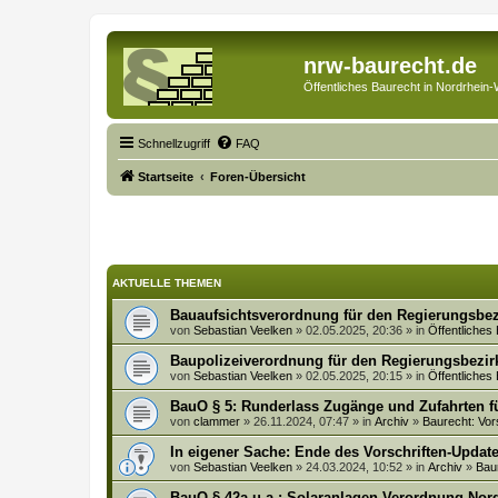
nrw-baurecht.de
Öffentliches Baurecht in Nordrhein-
Schnellzugriff
FAQ
Startseite
Foren-Übersicht
AKTUELLE THEMEN
Bauaufsichtsverordnung für den Regierungsbez
von
Sebastian Veelken
» 02.05.2025, 20:36 » in
Öffentliches
Baupolizeiverordnung für den Regierungsbezir
von
Sebastian Veelken
» 02.05.2025, 20:15 » in
Öffentliches
BauO § 5: Runderlass Zugänge und Zufahrten f
von
clammer
» 26.11.2024, 07:47 » in
Archiv
»
Baurecht: Vor
In eigener Sache: Ende des Vorschriften-Updat
von
Sebastian Veelken
» 24.03.2024, 10:52 » in
Archiv
»
Bau
BauO § 42a u.a.: Solaranlagen-Verordnung No