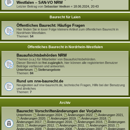
Westfalen – SAN-VO NRW
Letzter Beitrag von
Sebastian Veelken
«
18.06.2024, 20:43
Baurecht für Laien
Öffentliches Baurecht: Häufige Fragen
Hier finden Sie in loser Folge kleinere Artikel zum öffentlichen Baurecht in
Nordrhein-Westfalen.
Themen:
54
Öffentliches Baurecht in Nordrhein-Westfalen
Bauaufsichtsbehörden NRW
Themen (v.a.) für Mitarbeiter von Bauaufsichtsbehörden.
Dieser Bereich ist
frei zugänglich
, hier können alle registrierten Benutzer
Beiträge verfassen und antworten.
Unterforum:
Stellenangebote
Themen:
84
Rund um nrw-baurecht.de
Neuigkeiten auf nrw-baurecht.de, technische Fragen, Hilfe bei der Benutzung
und ähnliches
Themen:
7
Archiv
Baurecht: Vorschriftenänderungen der Vorjahre
Unterforen:
Änderungen 2024
,
Änderungen 2022
,
Änderungen 2021
,
Änderungen 2020
,
Änderungen 2019
,
Änderungen 2018
,
Änderungen 2017
,
Änderungen 2016
,
Änderungen 2015
,
Änderungen
2013
,
Änderungen 2012
,
Änderungen 2011
,
Änderungen 2010
,
Änderungen 2009
,
Änderungen 2008
,
Änderungen 2007
,
Änderungen