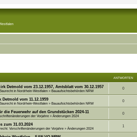
Westfalen
ANTWORTEN
irk Detmold vom 23.12.1957, Amtsblatt vom 30.12.1957
A
0
 Baurecht in Nordrhein-Westfalen
»
Bauaufsichtsbehörden NRW
n
k Detmold vom 11.12.1959
A
0
 Baurecht in Nordrhein-Westfalen
»
Bauaufsichtsbehörden NRW
t
n
ür die Feuerwehr auf den Grundstücken 2024-11
w
A
0
schriftenänderungen der Vorjahre
»
Änderungen 2024
t
o
n
es zum 31.03.2024
w
A
1
r
recht: Vorschriftenänderungen der Vorjahre
»
Änderungen 2024
t
o
n
t
rdrhein-Westfalen – SAN-VO NRW