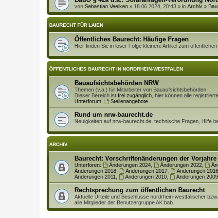
von
Sebastian Veelken
» 18.06.2024, 20:43 » in
Archiv
»
Bau
BAURECHT FÜR LAIEN
Öffentliches Baurecht: Häufige Fragen
Hier finden Sie in loser Folge kleinere Artikel zum öffentlich
ÖFFENTLICHES BAURECHT IN NORDRHEIN-WESTFALEN
Bauaufsichtsbehörden NRW
Themen (v.a.) für Mitarbeiter von Bauaufsichtsbehörden.
Dieser Bereich ist
frei zugänglich
, hier können alle registrie
Unterforum:
Stellenangebote
Rund um nrw-baurecht.de
Neuigkeiten auf nrw-baurecht.de, technische Fragen, Hilfe b
ARCHIV
Baurecht: Vorschriftenänderungen der Vorjahre
Unterforen:
Änderungen 2024
,
Änderungen 2022
,
Än
Änderungen 2018
,
Änderungen 2017
,
Änderungen 201
Änderungen 2011
,
Änderungen 2010
,
Änderungen 2009
Rechtsprechung zum öffentlichen Baurecht
Aktuelle Urteile und Beschlüsse nordrhein-westfälischer bzw
alle Mitglieder der Benutzergruppe AK bab.