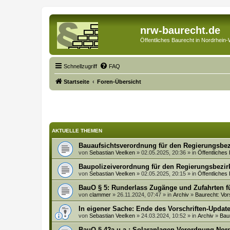
nrw-baurecht.de
Öffentliches Baurecht in Nordrhein-
Schnellzugriff
FAQ
Startseite
Foren-Übersicht
AKTUELLE THEMEN
Bauaufsichtsverordnung für den Regierungsbez
von
Sebastian Veelken
» 02.05.2025, 20:36 » in
Öffentliches
Baupolizeiverordnung für den Regierungsbezir
von
Sebastian Veelken
» 02.05.2025, 20:15 » in
Öffentliches
BauO § 5: Runderlass Zugänge und Zufahrten f
von
clammer
» 26.11.2024, 07:47 » in
Archiv
»
Baurecht: Vor
In eigener Sache: Ende des Vorschriften-Updat
von
Sebastian Veelken
» 24.03.2024, 10:52 » in
Archiv
»
Bau
BauO § 42a u.a.: Solaranlagen-Verordnung No