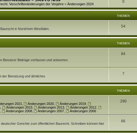
w
A
0
r
recht: Vorschriftenänderungen der Vorjahre
»
Änderungen 2024
t
e
o
n
t
w
n
r
THEMEN
t
e
o
t
w
T
54
n
r
en Baurecht in Nordrhein-Westfalen.
e
o
h
t
n
r
e
THEMEN
e
t
m
n
T
84
e
e
rten Benutzer Beiträge verfassen und antworten.
h
n
n
e
T
7
ei der Benutzung und ähnliches
m
h
e
e
THEMEN
n
m
T
290
derungen 2021
,
Änderungen 2020
,
Änderungen 2019
,
e
6
,
Änderungen 2015
,
Änderungen 2013
,
Änderungen 2012
,
h
,
Änderungen 2008
,
Änderungen 2007
,
Änderungen 2006
n
e
T
66
. deutscher Gerichte zum öffentlichen Baurecht. Schreiben können hier
m
h
e
e