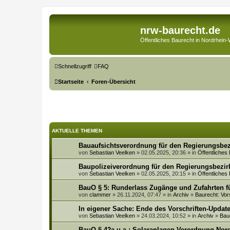
nrw-baurecht.de
Öffentliches Baurecht in Nordrhein-
Schnellzugriff
FAQ
Startseite
Foren-Übersicht
AKTUELLE THEMEN
Bauaufsichtsverordnung für den Regierungsbez
von
Sebastian Veelken
» 02.05.2025, 20:36 » in
Öffentliches
Baupolizeiverordnung für den Regierungsbezir
von
Sebastian Veelken
» 02.05.2025, 20:15 » in
Öffentliches
BauO § 5: Runderlass Zugänge und Zufahrten f
von
clammer
» 26.11.2024, 07:47 » in
Archiv
»
Baurecht: Vor
In eigener Sache: Ende des Vorschriften-Updat
von
Sebastian Veelken
» 24.03.2024, 10:52 » in
Archiv
»
Bau
BauO § 42a u.a.: Solaranlagen-Verordnung No