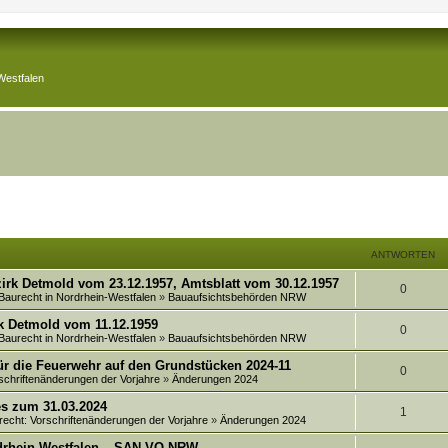
Westfalen
ANTWORTEN
irk Detmold vom 23.12.1957, Amtsblatt vom 30.12.1957
A
0
 Baurecht in Nordrhein-Westfalen
»
Bauaufsichtsbehörden NRW
n
k Detmold vom 11.12.1959
A
0
 Baurecht in Nordrhein-Westfalen
»
Bauaufsichtsbehörden NRW
t
n
ür die Feuerwehr auf den Grundstücken 2024-11
w
A
0
schriftenänderungen der Vorjahre
»
Änderungen 2024
t
o
n
es zum 31.03.2024
w
A
1
r
recht: Vorschriftenänderungen der Vorjahre
»
Änderungen 2024
t
o
n
t
rdrhein-Westfalen – SAN-VO NRW