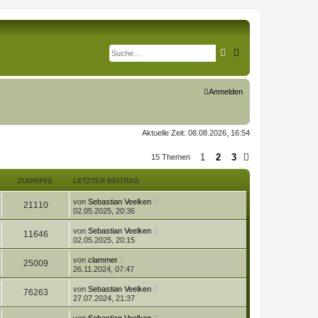
Suche
Erweiterte Suche
Anmelden
Aktuelle Zeit: 08.08.2026, 16:54
1
2
3
15 Themen
Nächste
ZUGRIFFE
LETZTER BEITRAG
L
von
Sebastian Veelken
Z
21110
e
02.05.2025, 20:36
t
u
z
L
von
Sebastian Veelken
Z
11646
t
e
02.05.2025, 20:15
g
e
t
r
u
z
L
r
B
von
clammer
Z
25009
t
e
e
26.11.2024, 07:47
g
e
t
i
i
r
u
z
t
L
r
B
von
Sebastian Veelken
Z
76263
t
r
e
f
e
27.07.2024, 21:37
g
e
a
t
i
i
r
u
g
z
t
f
L
B