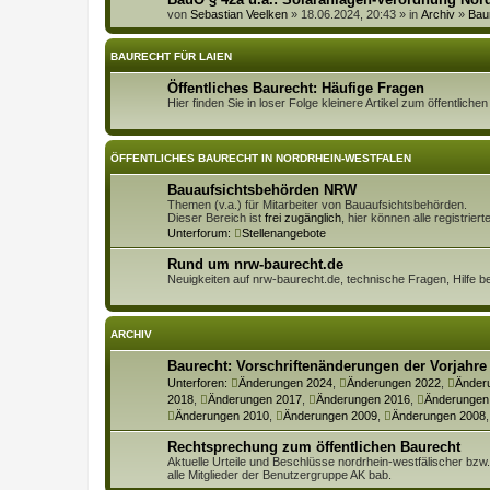
von
Sebastian Veelken
» 18.06.2024, 20:43 » in
Archiv
»
Bau
BAURECHT FÜR LAIEN
Öffentliches Baurecht: Häufige Fragen
Hier finden Sie in loser Folge kleinere Artikel zum öffentlich
ÖFFENTLICHES BAURECHT IN NORDRHEIN-WESTFALEN
Bauaufsichtsbehörden NRW
Themen (v.a.) für Mitarbeiter von Bauaufsichtsbehörden.
Dieser Bereich ist
frei zugänglich
, hier können alle registrie
Unterforum:
Stellenangebote
Rund um nrw-baurecht.de
Neuigkeiten auf nrw-baurecht.de, technische Fragen, Hilfe b
ARCHIV
Baurecht: Vorschriftenänderungen der Vorjahre
Unterforen:
Änderungen 2024
,
Änderungen 2022
,
Änder
2018
,
Änderungen 2017
,
Änderungen 2016
,
Änderungen
Änderungen 2010
,
Änderungen 2009
,
Änderungen 2008
Rechtsprechung zum öffentlichen Baurecht
Aktuelle Urteile und Beschlüsse nordrhein-westfälischer bzw
alle Mitglieder der Benutzergruppe AK bab.