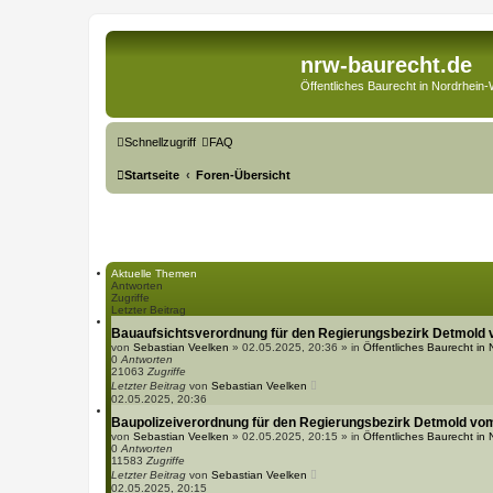
nrw-baurecht.de
Öffentliches Baurecht in Nordrhein-
Schnellzugriff
FAQ
Startseite
Foren-Übersicht
Aktuelle Themen
Antworten
Zugriffe
Letzter Beitrag
Bauaufsichtsverordnung für den Regierungsbezirk Detmold 
von
Sebastian Veelken
» 02.05.2025, 20:36 » in
Öffentliches Baurecht in
0
Antworten
21063
Zugriffe
Letzter Beitrag
von
Sebastian Veelken
02.05.2025, 20:36
Baupolizeiverordnung für den Regierungsbezirk Detmold vo
von
Sebastian Veelken
» 02.05.2025, 20:15 » in
Öffentliches Baurecht in
0
Antworten
11583
Zugriffe
Letzter Beitrag
von
Sebastian Veelken
02.05.2025, 20:15