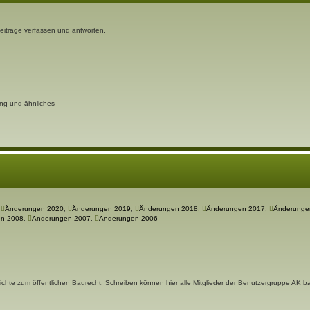
 Beiträge verfassen und antworten.
ung und ähnliches
,
Änderungen 2020
,
Änderungen 2019
,
Änderungen 2018
,
Änderungen 2017
,
Änderunge
n 2008
,
Änderungen 2007
,
Änderungen 2006
richte zum öffentlichen Baurecht. Schreiben können hier alle Mitglieder der Benutzergruppe AK b