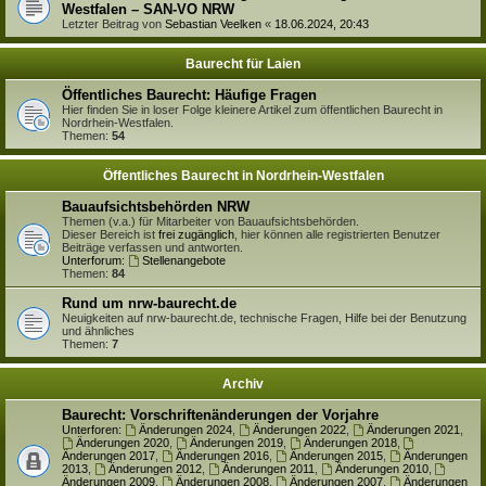
Westfalen – SAN-VO NRW
Letzter Beitrag von
Sebastian Veelken
«
18.06.2024, 20:43
Baurecht für Laien
Öffentliches Baurecht: Häufige Fragen
Hier finden Sie in loser Folge kleinere Artikel zum öffentlichen Baurecht in
Nordrhein-Westfalen.
Themen:
54
Öffentliches Baurecht in Nordrhein-Westfalen
Bauaufsichtsbehörden NRW
Themen (v.a.) für Mitarbeiter von Bauaufsichtsbehörden.
Dieser Bereich ist
frei zugänglich
, hier können alle registrierten Benutzer
Beiträge verfassen und antworten.
Unterforum:
Stellenangebote
Themen:
84
Rund um nrw-baurecht.de
Neuigkeiten auf nrw-baurecht.de, technische Fragen, Hilfe bei der Benutzung
und ähnliches
Themen:
7
Archiv
Baurecht: Vorschriftenänderungen der Vorjahre
Unterforen:
Änderungen 2024
,
Änderungen 2022
,
Änderungen 2021
,
Änderungen 2020
,
Änderungen 2019
,
Änderungen 2018
,
Änderungen 2017
,
Änderungen 2016
,
Änderungen 2015
,
Änderungen
2013
,
Änderungen 2012
,
Änderungen 2011
,
Änderungen 2010
,
Änderungen 2009
,
Änderungen 2008
,
Änderungen 2007
,
Änderungen