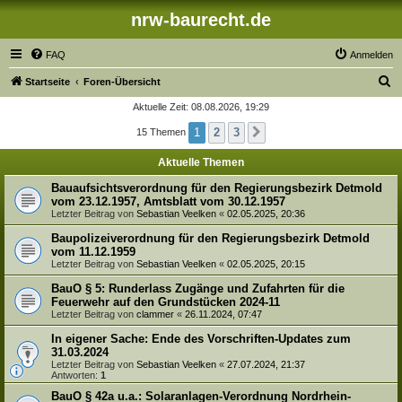
nrw-baurecht.de
FAQ
Anmelden
S
Startseite
Foren-Übersicht
u
Aktuelle Zeit: 08.08.2026, 19:29
c
1
2
3
15 Themen
Nächste
h
Aktuelle Themen
e
Bauaufsichtsverordnung für den Regierungsbezirk Detmold
vom 23.12.1957, Amtsblatt vom 30.12.1957
Letzter Beitrag von
Sebastian Veelken
«
02.05.2025, 20:36
Baupolizeiverordnung für den Regierungsbezirk Detmold
vom 11.12.1959
Letzter Beitrag von
Sebastian Veelken
«
02.05.2025, 20:15
BauO § 5: Runderlass Zugänge und Zufahrten für die
Feuerwehr auf den Grundstücken 2024-11
Letzter Beitrag von
clammer
«
26.11.2024, 07:47
In eigener Sache: Ende des Vorschriften-Updates zum
31.03.2024
Letzter Beitrag von
Sebastian Veelken
«
27.07.2024, 21:37
Antworten:
1
BauO § 42a u.a.: Solaranlagen-Verordnung Nordrhein-