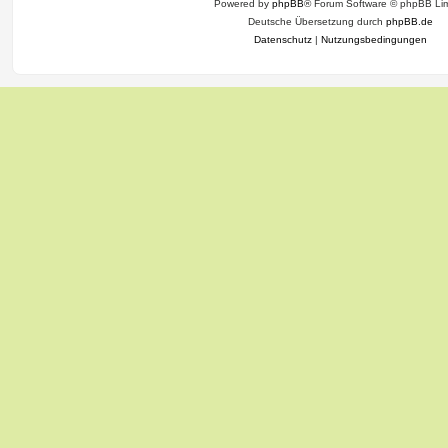
Powered by
phpBB
® Forum Software © phpBB Lim
Deutsche Übersetzung durch
phpBB.de
Datenschutz
|
Nutzungsbedingungen