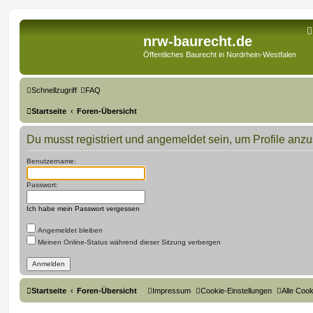
nrw-baurecht.de
Öffentliches Baurecht in Nordrhein-Westfalen
Schnellzugriff
FAQ
Startseite
Foren-Übersicht
Du musst registriert und angemeldet sein, um Profile anz
Benutzername:
Passwort:
Ich habe mein Passwort vergessen
Angemeldet bleiben
Meinen Online-Status während dieser Sitzung verbergen
Startseite
Foren-Übersicht
Impressum
Cookie-Einstellungen
Alle Coo