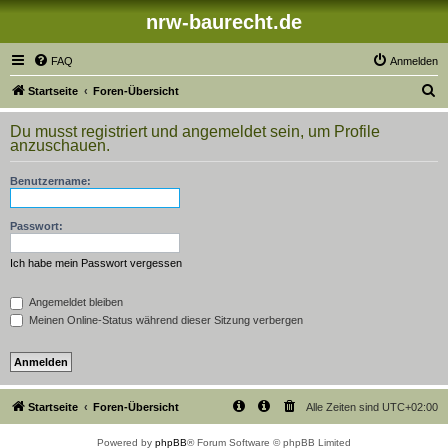
nrw-baurecht.de
FAQ
Anmelden
S
Startseite
Foren-Übersicht
u
Du musst registriert und angemeldet sein, um Profile
c
anzuschauen.
h
Benutzername:
e
Passwort:
Ich habe mein Passwort vergessen
Angemeldet bleiben
Meinen Online-Status während dieser Sitzung verbergen
Startseite
Foren-Übersicht
Alle Zeiten sind
UTC+02:00
Powered by
phpBB
® Forum Software © phpBB Limited