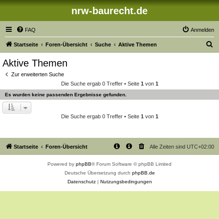
nrw-baurecht.de
FAQ
Anmelden
S
Startseite
Foren-Übersicht
Suche
Aktive Themen
u
Aktive Themen
c
Zur erweiterten Suche
h
Die Suche ergab 0 Treffer • Seite
1
von
1
e
Es wurden keine passenden Ergebnisse gefunden.
Die Suche ergab 0 Treffer • Seite
1
von
1
Startseite
Foren-Übersicht
Alle Zeiten sind
UTC+02:00
Powered by
phpBB
® Forum Software © phpBB Limited
Deutsche Übersetzung durch
phpBB.de
Datenschutz
|
Nutzungsbedingungen