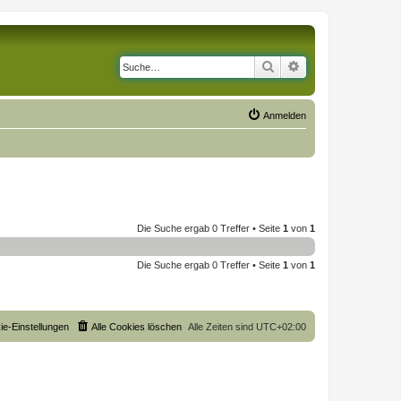
Suche
Erweiterte Suche
Anmelden
Die Suche ergab 0 Treffer • Seite
1
von
1
Die Suche ergab 0 Treffer • Seite
1
von
1
ie-Einstellungen
Alle Cookies löschen
Alle Zeiten sind
UTC+02:00