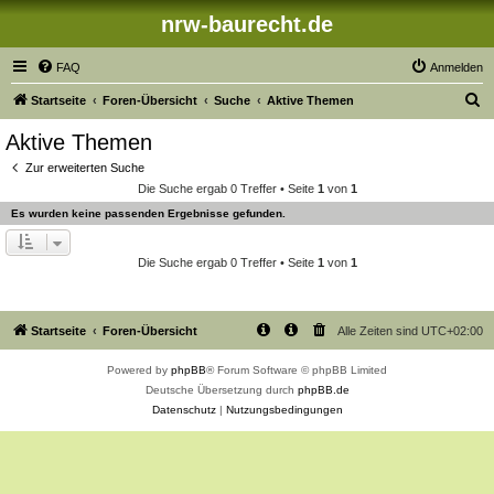
nrw-baurecht.de
FAQ
Anmelden
S
Startseite
Foren-Übersicht
Suche
Aktive Themen
u
Aktive Themen
c
Zur erweiterten Suche
h
Die Suche ergab 0 Treffer • Seite
1
von
1
e
Es wurden keine passenden Ergebnisse gefunden.
Die Suche ergab 0 Treffer • Seite
1
von
1
Startseite
Foren-Übersicht
Alle Zeiten sind
UTC+02:00
Powered by
phpBB
® Forum Software © phpBB Limited
Deutsche Übersetzung durch
phpBB.de
Datenschutz
|
Nutzungsbedingungen