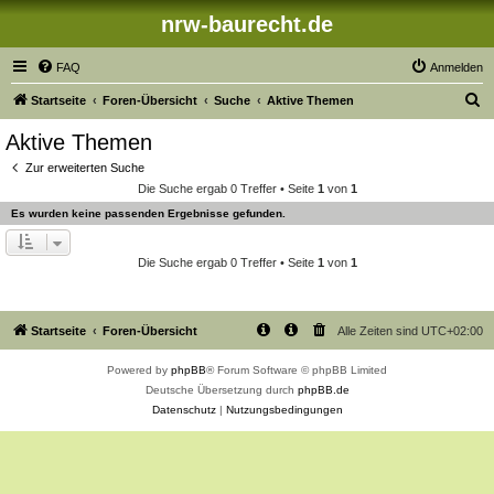
nrw-baurecht.de
FAQ
Anmelden
S
Startseite
Foren-Übersicht
Suche
Aktive Themen
u
Aktive Themen
c
Zur erweiterten Suche
h
Die Suche ergab 0 Treffer • Seite
1
von
1
e
Es wurden keine passenden Ergebnisse gefunden.
Die Suche ergab 0 Treffer • Seite
1
von
1
Startseite
Foren-Übersicht
Alle Zeiten sind
UTC+02:00
Powered by
phpBB
® Forum Software © phpBB Limited
Deutsche Übersetzung durch
phpBB.de
Datenschutz
|
Nutzungsbedingungen