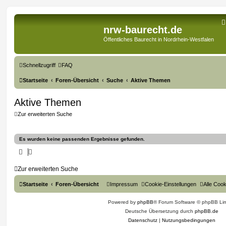
nrw-baurecht.de
Öffentliches Baurecht in Nordrhein-Westfalen
Schnellzugriff
FAQ
Startseite
Foren-Übersicht
Suche
Aktive Themen
Aktive Themen
Zur erweiterten Suche
Es wurden keine passenden Ergebnisse gefunden.
Zur erweiterten Suche
Startseite
Foren-Übersicht
Impressum
Cookie-Einstellungen
Alle Coo
Powered by
phpBB
® Forum Software © phpBB Lim
Deutsche Übersetzung durch
phpBB.de
Datenschutz
|
Nutzungsbedingungen