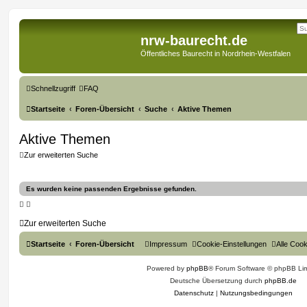
nrw-baurecht.de
Öffentliches Baurecht in Nordrhein-Westfalen
Schnellzugriff
FAQ
Startseite
Foren-Übersicht
Suche
Aktive Themen
Aktive Themen
Zur erweiterten Suche
Es wurden keine passenden Ergebnisse gefunden.
Zur erweiterten Suche
Startseite
Foren-Übersicht
Impressum
Cookie-Einstellungen
Alle Coo
Powered by
phpBB
® Forum Software © phpBB Lim
Deutsche Übersetzung durch
phpBB.de
Datenschutz
|
Nutzungsbedingungen